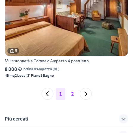
5
Multiproprietà a Cortina d'Ampezzo 4 posti letto,
8.000 €
Cortina d'Ampezzo
(
BL
)
45 mq
2 Locali
3° Piano
1 Bagno
1
2
Più cercati
Correlati
Richerche simili
Suggerimenti