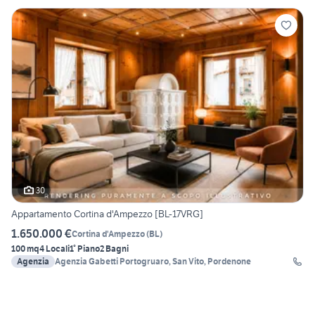
30
Appartamento Cortina d'Ampezzo [BL-17VRG]
1.650.000 €
Cortina d'Ampezzo
(
BL
)
100 mq
4 Locali
1° Piano
2 Bagni
Agenzia
Agenzia Gabetti Portogruaro, San Vito, Pordenone