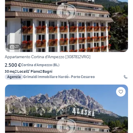
27
Appartamento Cortina d'Ampezzo [3087812VRG]
2.500 €
Cortina d'Ampezzo
(
BL
)
30 mq
2 Locali
1° Piano
2 Bagni
Agenzia
Grimaldi Immobiliare Nardò - Porto Cesareo