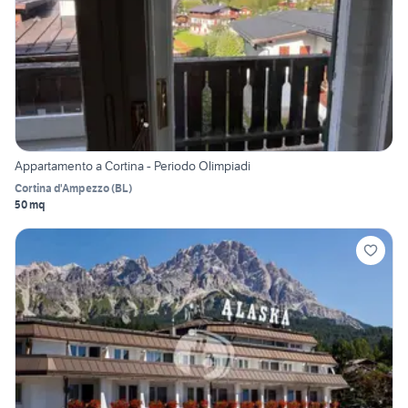
Appartamento a Cortina - Periodo Olimpiadi
Cortina d'Ampezzo
(
BL
)
50 mq