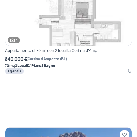
5
Appartamento di 70 m² con 2 locali a Cortina d'Amp
840.000 €
Cortina d'Ampezzo
(
BL
)
70 mq
2 Locali
2° Piano
1 Bagno
Agenzia