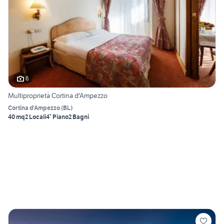
6
Multiproprietà Cortina d'Ampezzo
Cortina d'Ampezzo
(
BL
)
40 mq
2 Locali
4° Piano
2 Bagni