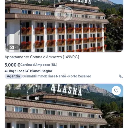
21
Appartamento Cortina d'Ampezzo [149VRG]
5.000 €
Cortina d'Ampezzo
(
BL
)
49 mq
2 Locali
4° Piano
1 Bagno
Agenzia
Grimaldi Immobiliare Nardò - Porto Cesareo