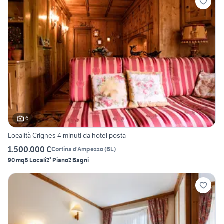
6
Località Crignes 4 minuti da hotel posta
1.500.000 €
Cortina d'Ampezzo
(
BL
)
90 mq
5 Locali
2° Piano
2 Bagni