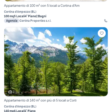
Appartamento di 100 m² con 5 locali a Cortina d'Am
Cortina d'Ampezzo
(
BL
)
100 mq
5 Locali
4° Piano
2 Bagni
Agenzia
Cortina Properties s.r.l.
2
Appartamento di 140 m² con più di 5 locali a Corti
Cortina d'Ampezzo
(
BL
)
140 mq
6 Locali
1° Piano