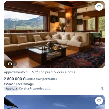
19
Appartamento di 155 m² con più di 5 locali e box a
2.800.000 €
Cortina d'Ampezzo
(
BL
)
155 mq
6 Locali
3 Bagni
Agenzia
Cortina Properties s.r.l.