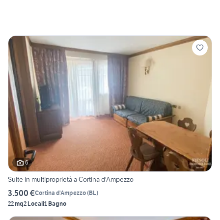
6
Suite in multiproprietà a Cortina d'Ampezzo
3.500 €
Cortina d'Ampezzo
(
BL
)
22 mq
2 Locali
1 Bagno