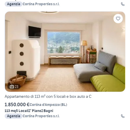
Agenzia
Cortina Properties s.r.l.
23
Appartamento di 113 m² con 5 locali e box auto a C
1.850.000 €
Cortina d'Ampezzo
(
BL
)
113 mq
5 Locali
2° Piano
2 Bagni
Agenzia
Cortina Properties s.r.l.