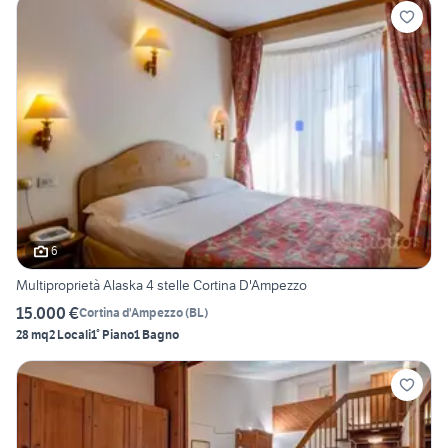
6
Multiproprietà Alaska 4 stelle Cortina D'Ampezzo
15.000 €
Cortina d'Ampezzo
(
BL
)
28 mq
2 Locali
1° Piano
1 Bagno