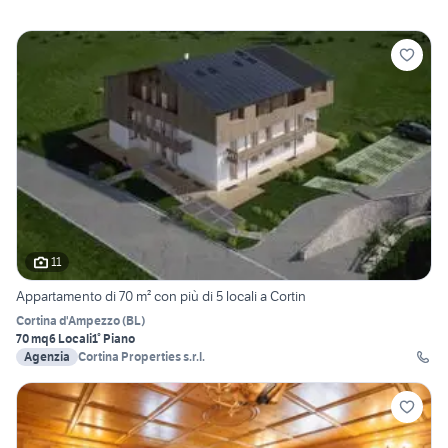
11
Appartamento di 70 m² con più di 5 locali a Cortin
Cortina d'Ampezzo
(
BL
)
70 mq
6 Locali
1° Piano
Agenzia
Cortina Properties s.r.l.