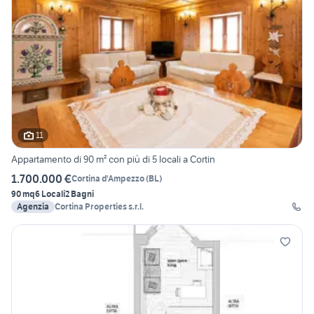
11
Appartamento di 90 m² con più di 5 locali a Cortin
1.700.000 €
Cortina d'Ampezzo
(
BL
)
90 mq
6 Locali
2 Bagni
Agenzia
Cortina Properties s.r.l.