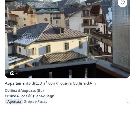
21
Appartamento di 110 m² con 4 locali a Cortina d'Am
Cortina d'Ampezzo
(
BL
)
110 mq
4 Locali
3° Piano
2 Bagni
Agenzia
Gruppo Rezza