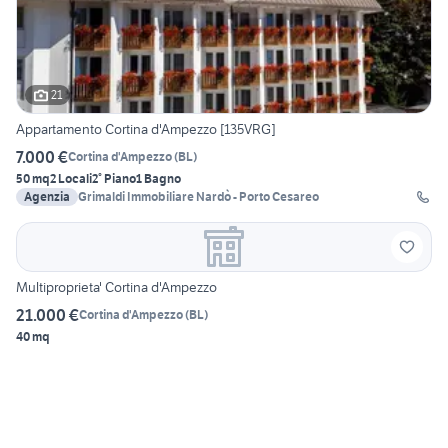
21
Appartamento Cortina d'Ampezzo [135VRG]
7.000 €
Cortina d'Ampezzo
(
BL
)
50 mq
2 Locali
2° Piano
1 Bagno
Agenzia
Grimaldi Immobiliare Nardò - Porto Cesareo
Multiproprieta' Cortina d'Ampezzo
21.000 €
Cortina d'Ampezzo
(
BL
)
40 mq