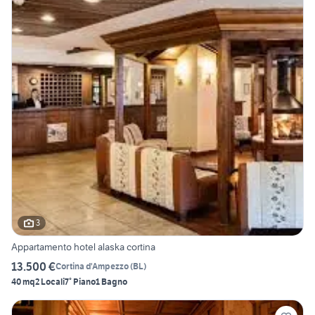
3
Appartamento hotel alaska cortina
13.500 €
Cortina d'Ampezzo
(
BL
)
40 mq
2 Locali
7° Piano
1 Bagno