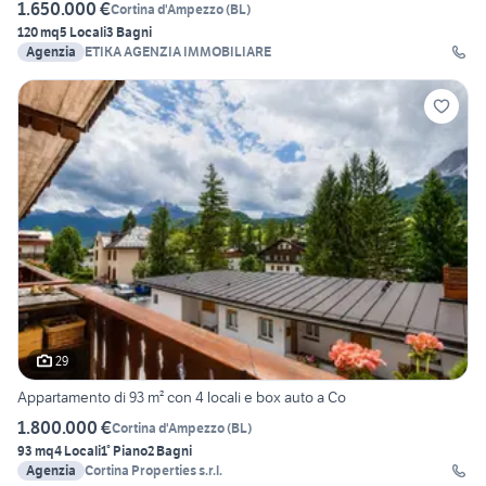
1.650.000 €
Cortina d'Ampezzo
(
BL
)
120 mq
5 Locali
3 Bagni
Agenzia
ETIKA AGENZIA IMMOBILIARE
29
Appartamento di 93 m² con 4 locali e box auto a Co
1.800.000 €
Cortina d'Ampezzo
(
BL
)
93 mq
4 Locali
1° Piano
2 Bagni
Agenzia
Cortina Properties s.r.l.