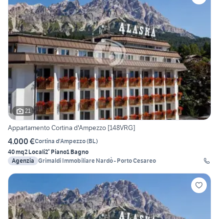
21
Appartamento Cortina d'Ampezzo [148VRG]
4.000 €
Cortina d'Ampezzo
(
BL
)
40 mq
2 Locali
2° Piano
1 Bagno
Agenzia
Grimaldi Immobiliare Nardò - Porto Cesareo