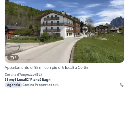
8
Appartamento di 98 m² con più di 5 locali a Cortin
Cortina d'Ampezzo
(
BL
)
98 mq
6 Locali
2° Piano
2 Bagni
Agenzia
Cortina Properties s.r.l.