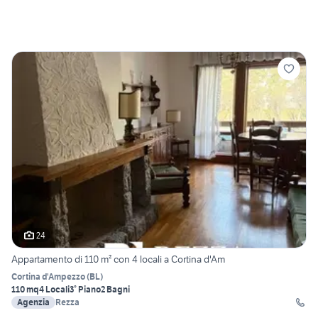
24
Appartamento di 110 m² con 4 locali a Cortina d'Am
Cortina d'Ampezzo
(
BL
)
110 mq
4 Locali
3° Piano
2 Bagni
Agenzia
Rezza