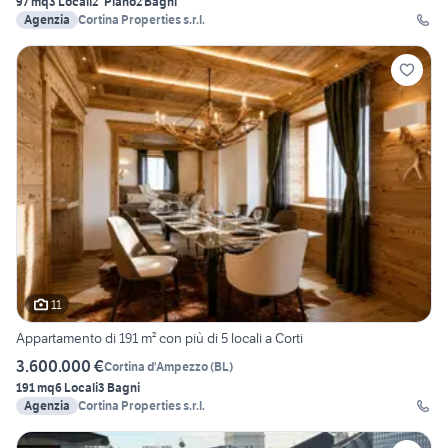
97 mq
3 Locali
2° Piano
2 Bagni
Agenzia
Cortina Properties s.r.l.
11
Appartamento di 191 m² con più di 5 locali a Corti
3.600.000 €
Cortina d'Ampezzo
(
BL
)
191 mq
6 Locali
3 Bagni
Agenzia
Cortina Properties s.r.l.