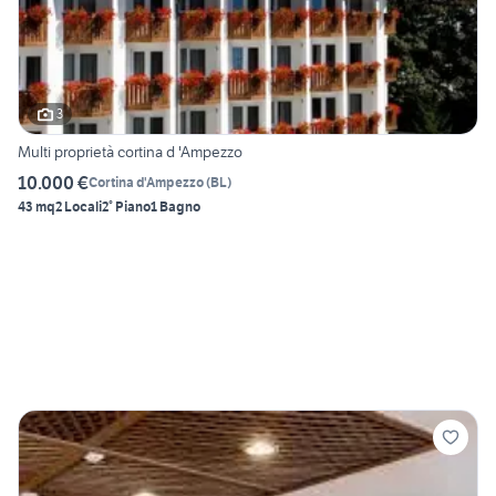
3
Multi proprietà cortina d 'Ampezzo
10.000 €
Cortina d'Ampezzo
(
BL
)
43 mq
2 Locali
2° Piano
1 Bagno