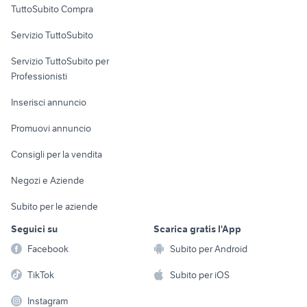
alfa romeo 159 motori Verona
TuttoSubito Compra
ceramiche minghetti in vendita
commerciali
provincia
Servizio TuttoSubito
elettronica
per la casa e la
sports e hobby
Servizio TuttoSubito per
persona
Informatica
Animali
Professionisti
Arredamento e
Console e
Accessori per
Casalinghi
Inserisci annuncio
Videogiochi
animali
Elettrodomestici
Promuovi annuncio
Audio/Video
Musica e Film
Giardino e Fai da te
Consigli per la vendita
Fotografia
Libri e Riviste
Abbigliamento e
Negozi e Aziende
Telefonia
Strumenti Musicali
Accessori
Subito per le aziende
Sports
Tutto per i bambini
Seguici su
Scarica gratis l'App
Biciclette
Facebook
Subito per Android
Collezionismo
TikTok
Subito per iOS
Instagram