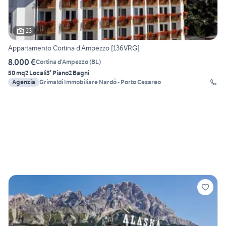
23
Appartamento Cortina d'Ampezzo [136VRG]
8.000 €
Cortina d'Ampezzo
(
BL
)
50 mq
2 Locali
3° Piano
2 Bagni
Agenzia
Grimaldi Immobiliare Nardò - Porto Cesareo