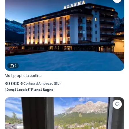
2
Multiproprietà cortina
30.000 €
Cortina d'Ampezzo
(
BL
)
40 mq
1 Locale
3° Piano
1 Bagno