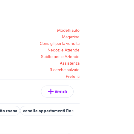
Modelli auto
Magazine
Consigli per la vendita
Negozi e Aziende
Subito per le Aziende
Assistenza
Ricerche salvate
Preferiti
Vendi
tto roana
vendita appartamenti Romano dEzzelino
trilocali gall