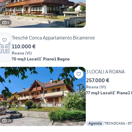
6
Treschè Conca Appartamento Bicamenre
110.000 €
Roana
(
VI
)
70 mq
3 Locali
1° Piano
1 Bagno
3 LOCALI A ROANA
257.000 €
Roana
(
VI
)
77 mq
3 Locali
1° Piano
2 
29
Agenzia
TECNOCASA - S