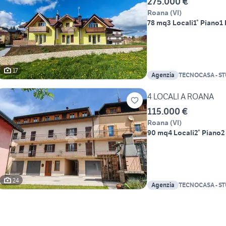
275.000 €
Roana
(
VI
)
78 mq
3 Locali
1° Piano
1
17
Agenzia
TECNOCASA - S
4 LOCALI A ROANA
115.000 €
Roana
(
VI
)
90 mq
4 Locali
2° Piano
2
24
Agenzia
TECNOCASA - S