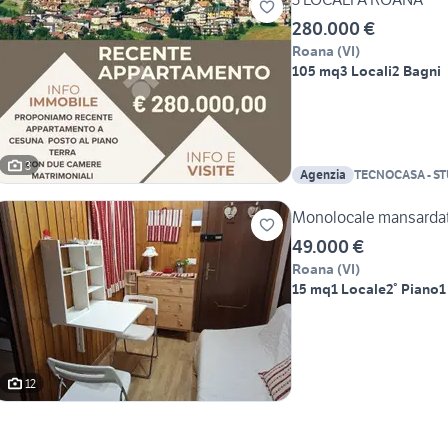
280.000 €
Roana
(
VI
)
105 mq
3 Locali
2 Bagni
3
Agenzia
TECNOCASA - S
Monolocale mansarda
49.000 €
Roana
(
VI
)
15 mq
1 Locale
2° Piano
1
12