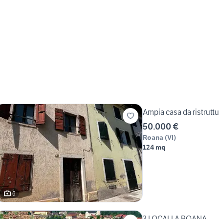
Ampia casa da ristrutt
50.000 €
Roana
(
VI
)
124 mq
6
3 LOCALI A ROANA