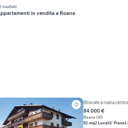
2 risultati
ppartamenti in vendita a Roana
Bilocale a roana centr
84.000 €
Roana
(
VI
)
52 mq
2 Locali
1° Piano
1