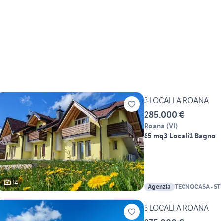
3 LOCALI A ROANA
285.000 €
Roana
(
VI
)
85 mq
3 Locali
1 Bagno
14
Agenzia
TECNOCASA - S
3 LOCALI A ROANA