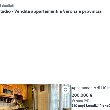
5 risultati
tadio - Vendita appartamenti a Verona e provincia
Appartamento di 110 m² 
200.000 €
Verona
(
VR
)
110 mq
6 Locali
1° Piano