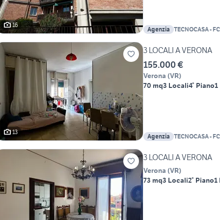
16
Agenzia
TECNOCASA - FC
IMMOBILIARE S
3 LOCALI A VERONA
155.000 €
Verona
(
VR
)
70 mq
3 Locali
4° Piano
1
13
Agenzia
TECNOCASA - FC
IMMOBILIARE S
3 LOCALI A VERONA
Verona
(
VR
)
73 mq
3 Locali
2° Piano
1