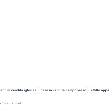
nti in vendita iglesias
case in vendita campobasso
affitto app
a (Prov)
stadio