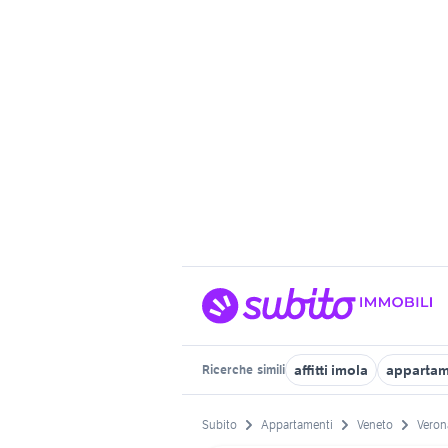
affitti imola
appartame
Ricerche
simili
Subito
Appartamenti
Veneto
Veron