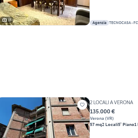
18
Agenzia
TECNOCASA - FC
IMMOBILIARE S
2 LOCALI A VERONA
135.000 €
Verona
(
VR
)
57 mq
2 Locali
5° Piano
1