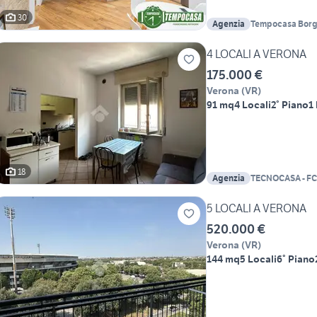
30
Agenzia
Tempocasa Borgo
4 LOCALI A VERONA
175.000 €
Verona
(
VR
)
91 mq
4 Locali
2° Piano
1
18
Agenzia
TECNOCASA - FC
IMMOBILIARE S
5 LOCALI A VERONA
520.000 €
Verona
(
VR
)
144 mq
5 Locali
6° Piano