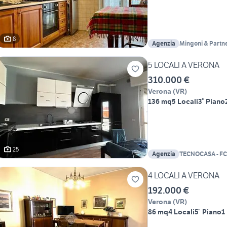
8
Agenzia
Mingoni & Partne
Riuniti
5 LOCALI A VERONA
310.000 €
Verona
(
VR
)
136 mq
5 Locali
3° Piano
25
Agenzia
TECNOCASA - FC
IMMOBILIARE S
4 LOCALI A VERONA
192.000 €
Verona
(
VR
)
86 mq
4 Locali
5° Piano
1