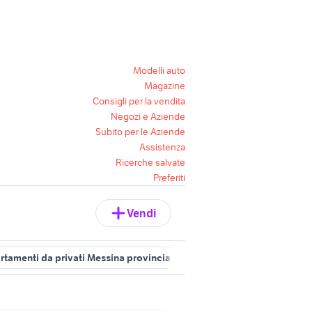
Modelli auto
Magazine
Consigli per la vendita
Negozi e Aziende
Subito per le Aziende
Assistenza
Ricerche salvate
Preferiti
Vendi
artamenti da privati Messina provincia
affitto appartamenti da priv