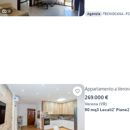
19
Agenzia
TECNOCASA - FC
IMMOBILIARE S
Appartamento a Verona 
269.000 €
Verona
(
VR
)
90 mq
3 Locali
2° Piano
2