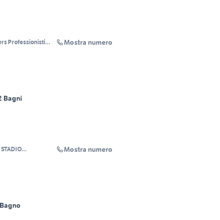
Mostra numero
rs Professionisti
2 Bagni
Mostra numero
 STADIO
RL
 Bagno