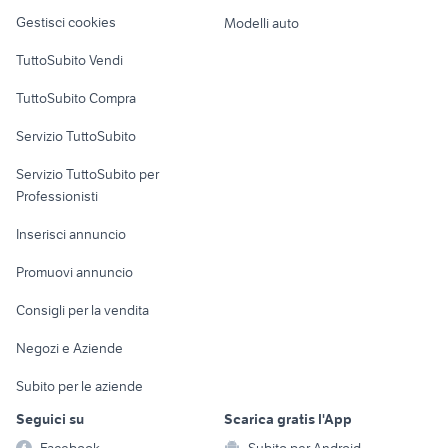
Veicoli commerciali
pellet arredamento Verbano
altro
cucine arenzano
Gestisci cookies
Modelli auto
Cusio Ossola provincia
Case vacanza
TuttoSubito Vendi
Uffici e Locali
TuttoSubito Compra
commerciali
Servizio TuttoSubito
elettronica
per la casa e la
sports e hobby
Servizio TuttoSubito per
persona
Informatica
Animali
Professionisti
Arredamento e
Console e
Accessori per
Casalinghi
Inserisci annuncio
Videogiochi
animali
Elettrodomestici
Promuovi annuncio
Audio/Video
Musica e Film
Giardino e Fai da te
Consigli per la vendita
Fotografia
Libri e Riviste
Abbigliamento e
Negozi e Aziende
Telefonia
Strumenti Musicali
Accessori
Subito per le aziende
Sports
Tutto per i bambini
Seguici su
Scarica gratis l'App
Biciclette