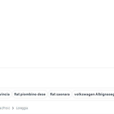
vincia
fiat piombino dese
fiat saonara
volkswagen Albignase
a (Prov)
Loreggia