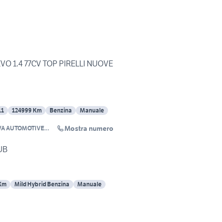
EVO 1.4 77CV TOP PIRELLI NUOVE
11
124999 Km
Benzina
Manuale
Mostra numero
VA AUTOMOTIVE
ULTIMARCA
LUB
Km
Mild Hybrid Benzina
Manuale