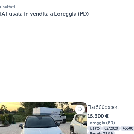
 risultati
IAT usata in vendita a Loreggia (PD)
Fiat 500x sport
15.500 €
Loreggia
(
PD
)
Usato
02/2020
45500
Euro 6d-TEMP