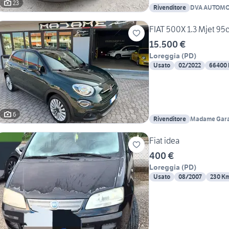
23
Rivenditore
DVA AUTOMO
FIAT 500X 1.3 Mjet 95
15.500 €
Loreggia
(
PD
)
Usato
02/2022
66400
6
Rivenditore
Madame Gara
Fiat idea
400 €
Loreggia
(
PD
)
Usato
08/2007
230 K