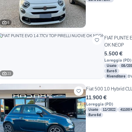
6
FIAT PUNTE 
OK NEOP
5.500 €
Loreggia
(
PD
)
Usato
08/20
Euro 5
23
Rivenditore
D
M
Fiat 500 1.0 Hybrid C
11.900 €
Loreggia
(
PD
)
Usato
12/2022
41100 
Euro 6d