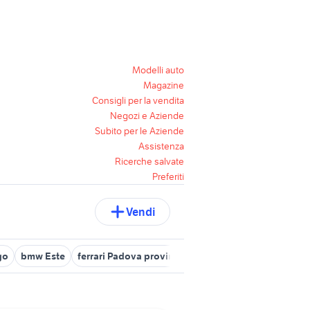
Modelli auto
Magazine
Consigli per la vendita
Negozi e Aziende
Subito per le Aziende
Assistenza
Ricerche salvate
Preferiti
Vendi
go
bmw Este
ferrari Padova provincia
subaru Padova
hyunda