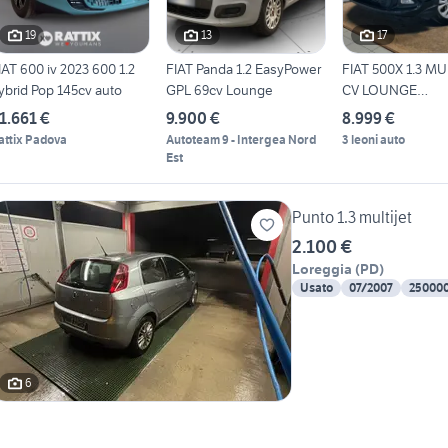
19
13
17
IAT 600 iv 2023 600 1.2
FIAT Panda 1.2 EasyPower
FIAT 500X 1.3 MU
ybrid Pop 145cv auto
GPL 69cv Lounge
CV LOUNGE
NEOPATENTATI
1.661 €
9.900 €
8.999 €
attix Padova
Autoteam 9 - Intergea Nord
3 leoni auto
Est
Punto 1.3 multijet
2.100 €
Loreggia
(
PD
)
Usato
07/2007
25000
6