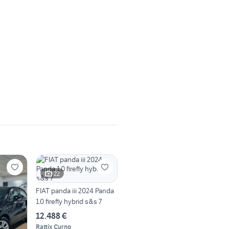
22
FIAT panda iii 2024 Panda
1.0 firefly hybrid s&s 7
12.488 €
Rattix Curno