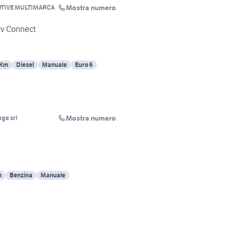
Mostra numero
TIVE MULTIMARCA
cv Connect
 Km
Diesel
Manuale
Euro 6
Mostra numero
ge srl
m
Benzina
Manuale