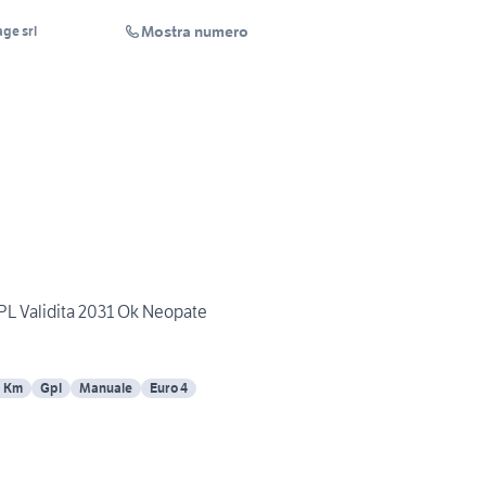
Mostra numero
ge srl
GPL Validita 2031 Ok Neopate
5 Km
Gpl
Manuale
Euro 4