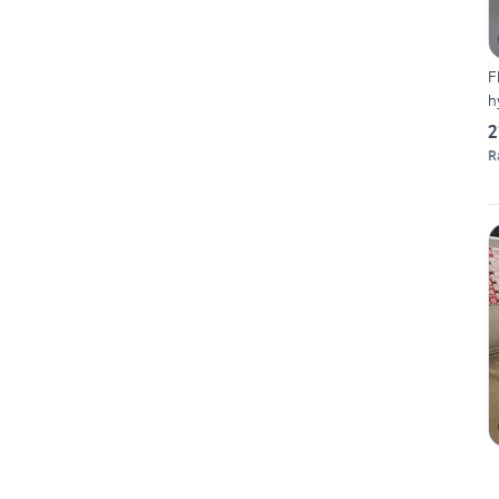
F
h
2
R