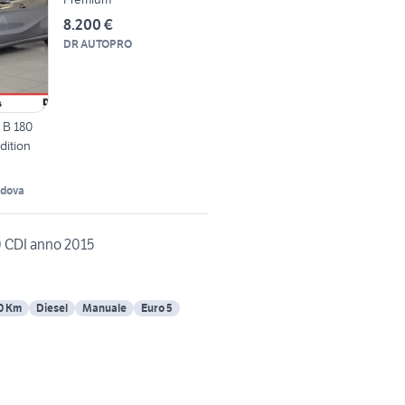
8.200 €
DR AUTOPRO
 B 180
dition
adova
 CDI anno 2015
0 Km
Diesel
Manuale
Euro 5