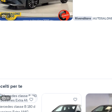
17
Rivenditore
AUTOSALONE
celti per te
16
ercedes classe B 180 d
ussines Extra AMG