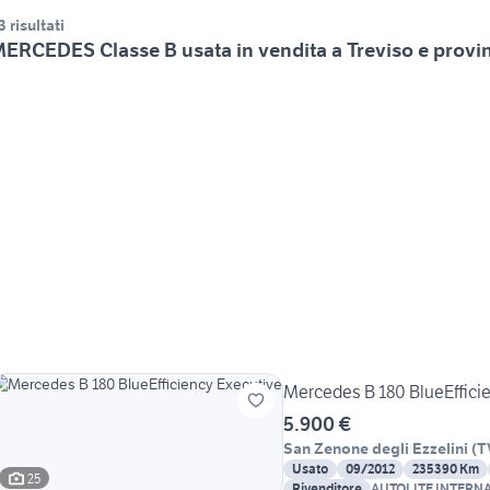
3 risultati
ERCEDES Classe B usata in vendita a Treviso e provi
Mercedes B 180 BlueEffici
5.900 €
San Zenone degli Ezzelini
(
T
Usato
09/2012
235390 Km
25
Rivenditore
AUTOLITE INTERN