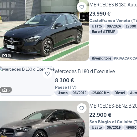
MERCEDES B 180 Auto
29.990 €
Castelfranco Veneto
(
T
Usato
08/2024
19800
Euro 6d-TEMP
15
Rivenditore
PRIVACAR C
VENETO
Mercedes B 180 d Executive
8.300 €
Paese
(
TV
)
6
Usato
06/2012
123000 Km
Diesel
Aut
MERCEDES-BENZ B 200
22.900 €
San Biagio di Callalta
(
Usato
06/2019
49650