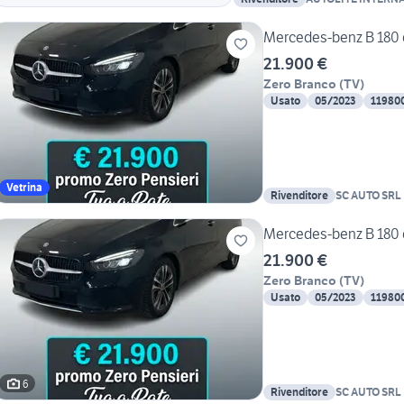
Mercedes-benz B 180 
21.900 €
Zero Branco
(
TV
)
Usato
05/2023
11980
Vetrina
Rivenditore
SC AUTO SRL
Mercedes-benz B 180 
21.900 €
Zero Branco
(
TV
)
Usato
05/2023
11980
6
Rivenditore
SC AUTO SRL