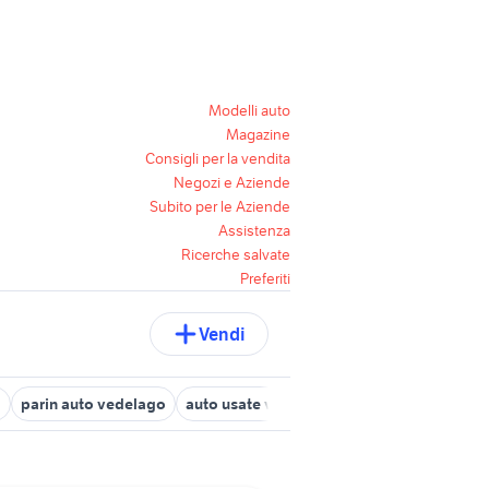
Modelli auto
Magazine
Consigli per la vendita
Negozi e Aziende
Subito per le Aziende
Assistenza
Ricerche salvate
Preferiti
Vendi
a
parin auto vedelago
auto usate vittorio veneto
fiat 500 trevi