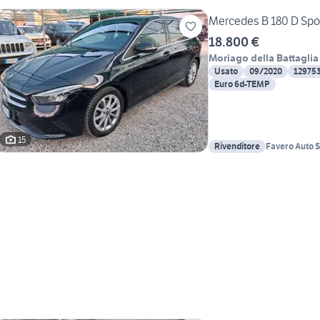
Mercedes B 180 D Spo
18.800 €
Moriago della Battaglia
Usato
09/2020
12975
Euro 6d-TEMP
15
Rivenditore
Favero Auto S