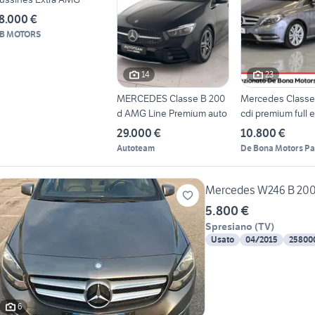
8.000 €
B MOTORS
14
23
MERCEDES Classe B 200
Mercedes Classe
d AMG Line Premium auto
cdi premium full e
29.000 €
10.800 €
Autoteam
De Bona Motors P
Mercedes W246 B 200
5.800 €
Spresiano
(
TV
)
Usato
04/2015
25800
6