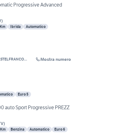
matic Progressive Advanced
V
)
 Km
Ibrida
Automatico
Mostra numero
ASTELFRANCO
omatico
Euro 5
 auto Sport Progressive PREZZ
TV
)
 Km
Benzina
Automatico
Euro 6