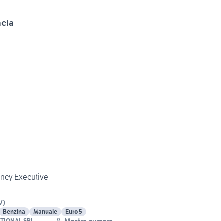
ncia
ency Executive
V
)
Benzina
Manuale
Euro 5
Mostra numero
ATIONAL SRL