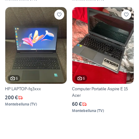
6
6
HP LAPTOP-fq3xxx
Computer Portatile Aspire E 15
Acer
200 €
60 €
Montebelluna
(
TV
)
Montebelluna
(
TV
)