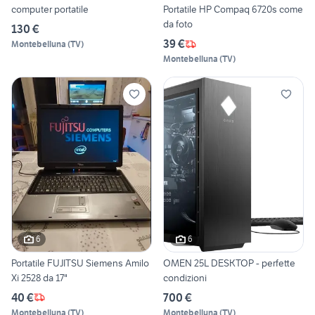
computer portatile
Portatile HP Compaq 6720s come
da foto
130 €
39 €
Montebelluna
(
TV
)
Montebelluna
(
TV
)
6
6
Portatile FUJITSU Siemens Amilo
OMEN 25L DESKTOP - perfette
Xi 2528 da 17"
condizioni
40 €
700 €
Montebelluna
(
TV
)
Montebelluna
(
TV
)