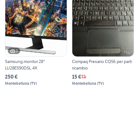
3
Samsung monitor 28''
Compaq Presario CQ56 per parti
LU28E590DSL 4K
ricambio
250 €
15 €
Montebelluna
(
TV
)
Montebelluna
(
TV
)