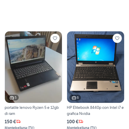
5
6
portatile lenovo Ryzen 5 e 12gb
HP Elitebook 8440p con Intel i7 e
di ram
grafica Nvidia
150 €
100 €
Montebelluna
(
TV
)
Montebelluna
(
TV
)