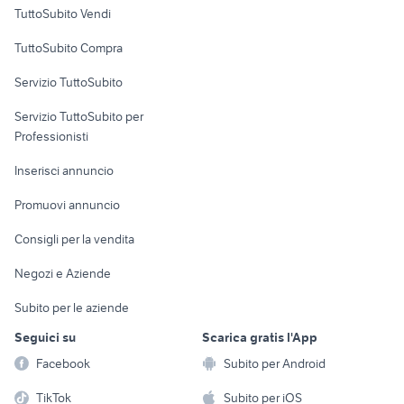
Case vacanza
TuttoSubito Vendi
Uffici e Locali
TuttoSubito Compra
commerciali
Servizio TuttoSubito
elettronica
per la casa e la
sports e hobby
Servizio TuttoSubito per
persona
Informatica
Animali
Professionisti
Arredamento e
Console e
Accessori per
Casalinghi
Inserisci annuncio
Videogiochi
animali
Elettrodomestici
Promuovi annuncio
Audio/Video
Musica e Film
Giardino e Fai da te
Consigli per la vendita
Fotografia
Libri e Riviste
Abbigliamento e
Negozi e Aziende
Telefonia
Strumenti Musicali
Accessori
Subito per le aziende
Sports
Tutto per i bambini
Seguici su
Scarica gratis l'App
Biciclette
Facebook
Subito per Android
Collezionismo
TikTok
Subito per iOS