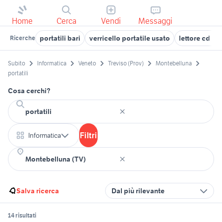
Home
Cerca
Vendi
Messaggi
portatili bari
verricello portatile usato
lettore cd por
Ricerche
Subito
Informatica
Veneto
Treviso (Prov)
Montebelluna
portatili
Cosa cerchi?
Filtri
Informatica
Salva ricerca
Dal più rilevante
14 risultati