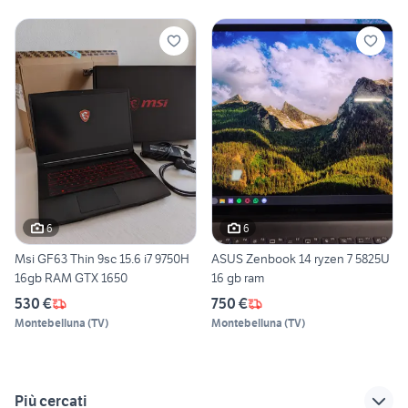
6
6
Msi GF63 Thin 9sc 15.6 i7 9750H
ASUS Zenbook 14 ryzen 7 5825U
16gb RAM GTX 1650
16 gb ram
530 €
750 €
Montebelluna
(
TV
)
Montebelluna
(
TV
)
Più cercati