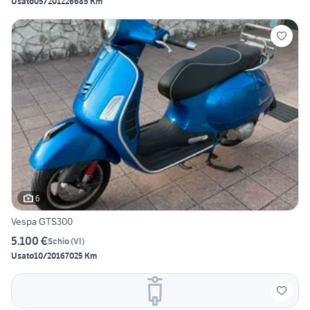
Usato
05/2012
26685 Km
6
Vespa GTS300
5.100 €
Schio
(
VI
)
Usato
10/2016
7025 Km