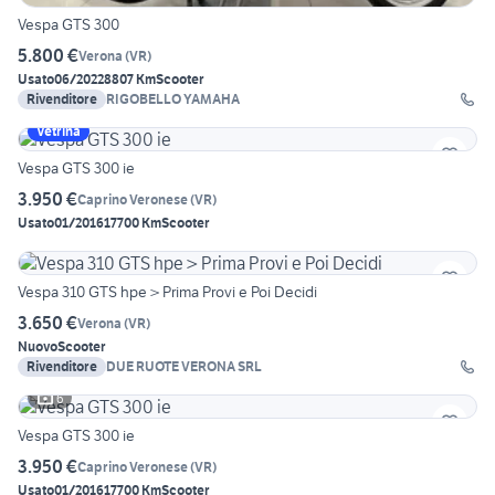
Vespa GTS 300
5.800 €
Verona
(
VR
)
Usato
06/2022
8807 Km
Scooter
Rivenditore
RIGOBELLO YAMAHA
Vetrina
Vespa GTS 300 ie
3.950 €
Caprino Veronese
(
VR
)
Usato
01/2016
17700 Km
Scooter
Vespa 310 GTS hpe > Prima Provi e Poi Decidi
3.650 €
Verona
(
VR
)
Nuovo
Scooter
Rivenditore
DUE RUOTE VERONA SRL
6
Vespa GTS 300 ie
3.950 €
Caprino Veronese
(
VR
)
Usato
01/2016
17700 Km
Scooter