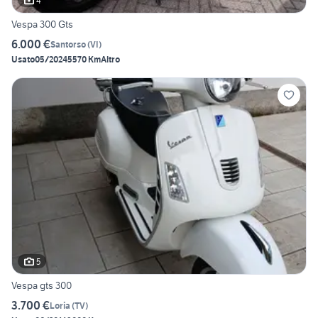
4
Vespa 300 Gts
6.000 €
Santorso
(
VI
)
Usato
05/2024
5570 Km
Altro
5
Vespa gts 300
3.700 €
Loria
(
TV
)