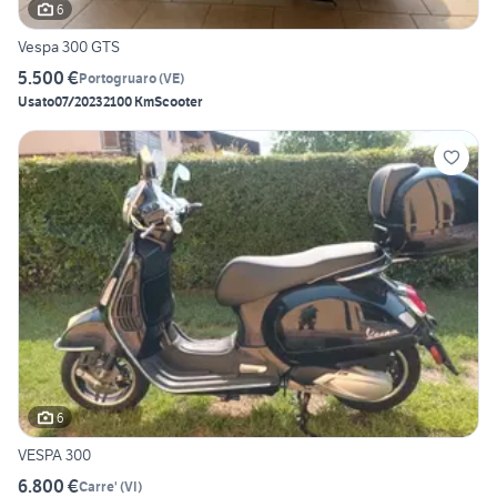
6
Vespa 300 GTS
5.500 €
Portogruaro
(
VE
)
Usato
07/2023
2100 Km
Scooter
6
VESPA 300
6.800 €
Carre'
(
VI
)