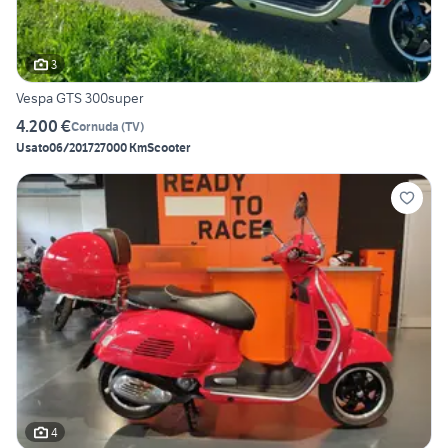
3
Vespa GTS 300super
4.200 €
Cornuda
(
TV
)
Usato
06/2017
27000 Km
Scooter
4