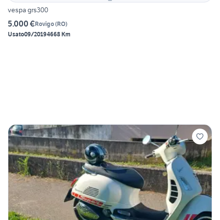
vespa grs300
5.000 €
Rovigo
(
RO
)
Usato
09/2019
4668 Km