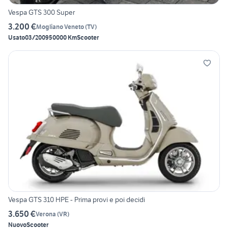
Vespa GTS 300 Super
3.200 €
Mogliano Veneto
(
TV
)
Usato
03/2009
50000 Km
Scooter
Vespa GTS 310 HPE - Prima provi e poi decidi
3.650 €
Verona
(
VR
)
Nuovo
Scooter