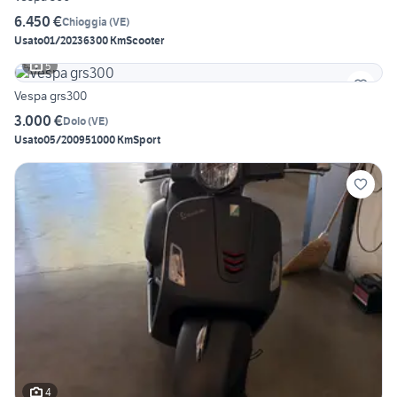
6.450 €
Chioggia
(
VE
)
Usato
01/2023
6300 Km
Scooter
5
Vespa grs300
3.000 €
Dolo
(
VE
)
Usato
05/2009
51000 Km
Sport
4