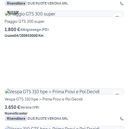
Rivenditore
DUE RUOTE VERONA SRL
5
Piaggio GTS 300 super
1.800 €
Albignasego
(
PD
)
Usato
04/2009
30000 Km
Vespa GTS 310 hpe > Prima Provi e Poi Decidi
3.650 €
Verona
(
VR
)
Nuovo
Scooter
Rivenditore
DUE RUOTE VERONA SRL