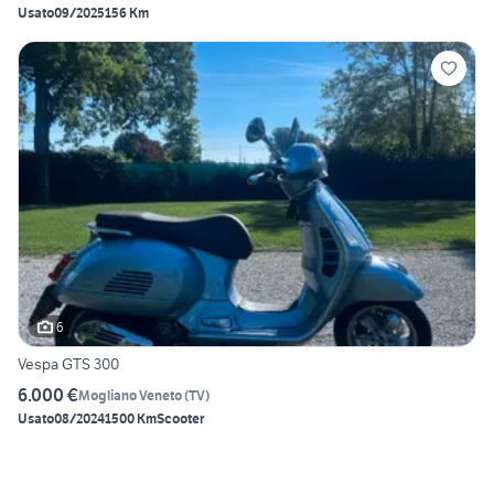
Usato
09/2025
156 Km
6
Vespa GTS 300
6.000 €
Mogliano Veneto
(
TV
)
Usato
08/2024
1500 Km
Scooter