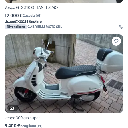
Vespa GTS 310 OTTANTESIMO
12.000 €
Cassola
(
VI
)
Usato
07/2026
1 Km
Altro
Rivenditore
GABRIELLI MOTO SRL
6
vespa 300 gts super
5.400 €
Brogliano
(
VI
)