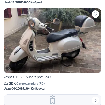
Usato
11/2010
64000 Km
Sport
6
Vespa GTS 300 Super Sport - 2009
2.700 €
Camposampiero
(
PD
)
Usato
04/2009
51994 Km
Scooter