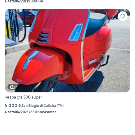
Usato
06/2011
9000 Km
6
vespa gts 300 super
5.000 €
San Biagio di Callalta
(
TV
)
Usato
06/2023
7650 Km
Scooter