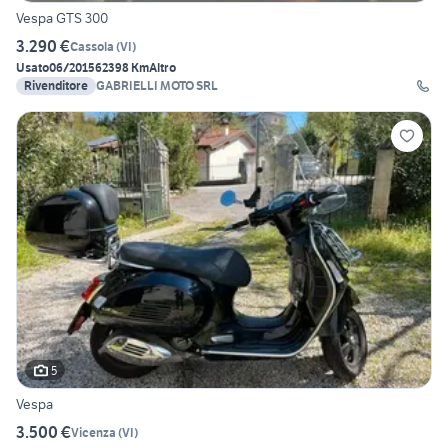
Vespa GTS 300
3.290 €
Cassola
(
VI
)
Usato
06/2015
62398 Km
Altro
Rivenditore
GABRIELLI MOTO SRL
5
Vespa
3.500 €
Vicenza
(
VI
)