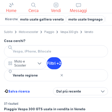
Home
Cerca
Vendi
Messaggi
moto usate galliera veneta
moto usate tregnago
mo
Ricerche
Subito
Moto e scooter
Piaggio
Vespa 300 gts
Veneto
Cosa cerchi?
Moto e
Filtri +2
Scooter
Salva ricerca
Dal più recente
37 risultati
Piaggio Vespa 300 GTS usata in vendita in Veneto