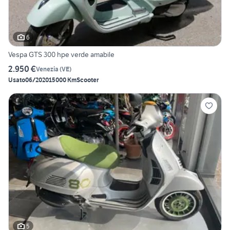
6
Vespa GTS 300 hpe verde amabile
2.950 €
Venezia
(
VE
)
Usato
06/2020
15000 Km
Scooter
5