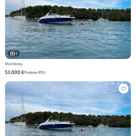
6
Monterey
53.000 €
Padova
(
PD
)