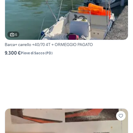
6
Barca+ carrello +40/70 4T + ORMEGGIO PAGATO
9.300 €
Piove di Sacco
(
PD
)