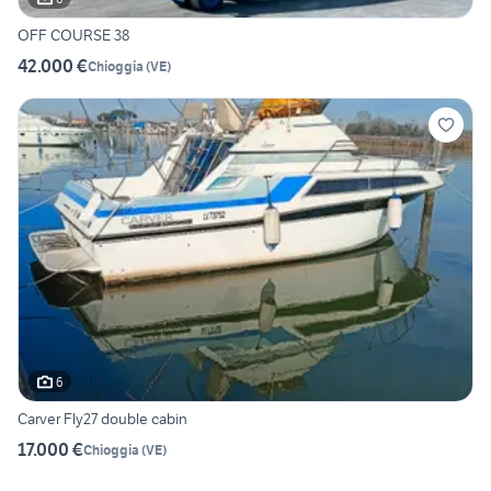
OFF COURSE 38
42.000 €
Chioggia
(
VE
)
6
Carver Fly27 double cabin
17.000 €
Chioggia
(
VE
)