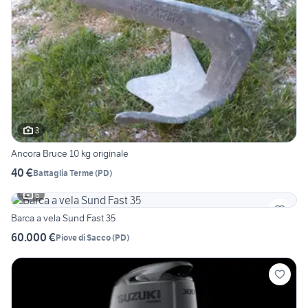
3
Ancora Bruce 10 kg originale
40 €
Battaglia Terme
(
PD
)
6
Barca a vela Sund Fast 35
60.000 €
Piove di Sacco
(
PD
)