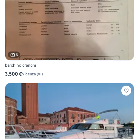
6
barchino cranchi
3.500 €
Vicenza
(
VI
)