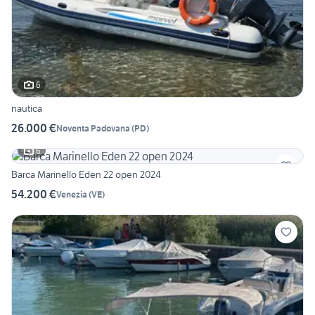
6
nautica
26.000 €
Noventa Padovana
(
PD
)
6
Barca Marinello Eden 22 open 2024
54.200 €
Venezia
(
VE
)