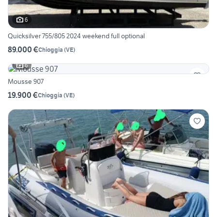
6
Quicksilver 755/805 2024 weekend full optional
89.000 €
Chioggia
(
VE
)
6
Mousse 907
19.900 €
Chioggia
(
VE
)