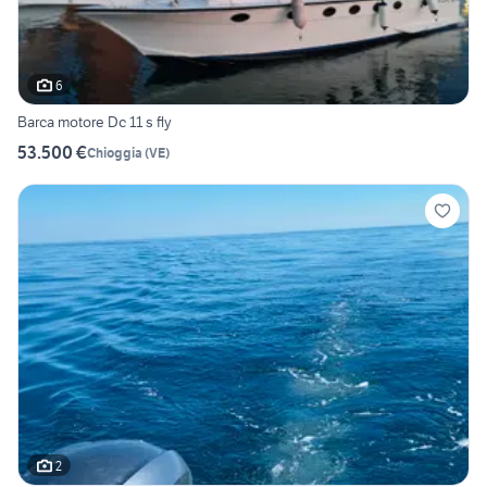
6
Barca motore Dc 11 s fly
53.500 €
Chioggia
(
VE
)
2