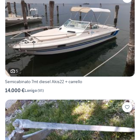
5
Semicabinato 7mt diesel Akis22 + carrello
14.000 €
Lonigo
(
VI
)