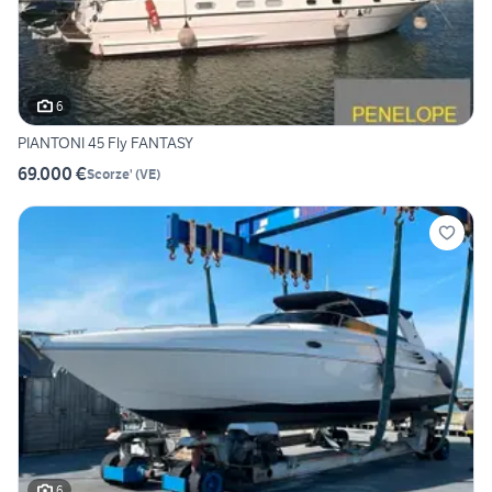
6
PIANTONI 45 Fly FANTASY
69.000 €
Scorze'
(
VE
)
6