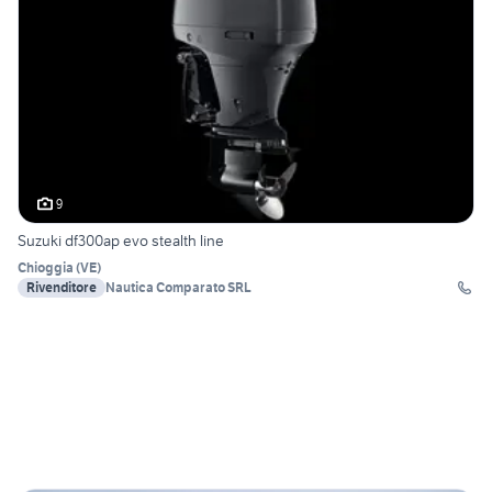
9
Suzuki df300ap evo stealth line
Chioggia
(
VE
)
Rivenditore
Nautica Comparato SRL