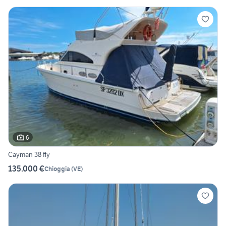
6
Cayman 38 fly
135.000 €
Chioggia
(
VE
)