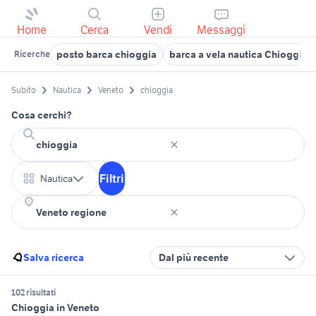
Home
Cerca
Vendi
Messaggi
posto barca chioggia
barca a vela nautica Chioggia
Ricerche
Subito
Nautica
Veneto
chioggia
Cosa cerchi?
Filtri
Nautica
Salva ricerca
Dal più recente
102 risultati
Chioggia in Veneto