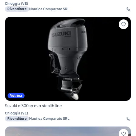
Chioggia
(
VE
)
Rivenditore
Nautica Comparato SRL
Vetrina
Suzuki df300ap evo stealth line
Chioggia
(
VE
)
Rivenditore
Nautica Comparato SRL