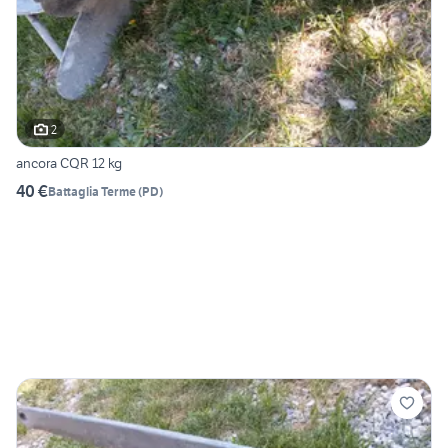
2
ancora CQR 12 kg
40 €
Battaglia Terme
(
PD
)