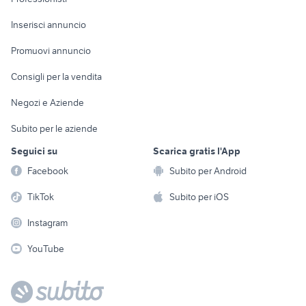
Arredamento e
Console e
Accessori per
Casalinghi
Inserisci annuncio
Videogiochi
animali
Elettrodomestici
Promuovi annuncio
Audio/Video
Musica e Film
Giardino e Fai da te
Consigli per la vendita
Fotografia
Libri e Riviste
Abbigliamento e
Negozi e Aziende
Telefonia
Strumenti Musicali
Accessori
Subito per le aziende
Sports
Tutto per i bambini
Seguici su
Scarica gratis l'App
Biciclette
Facebook
Subito per Android
Collezionismo
TikTok
Subito per iOS
Instagram
YouTube