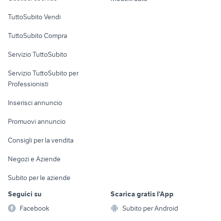
Case vacanza
TuttoSubito Vendi
Uffici e Locali
TuttoSubito Compra
commerciali
Servizio TuttoSubito
elettronica
per la casa e la
sports e hobby
Servizio TuttoSubito per
persona
Informatica
Animali
Professionisti
Arredamento e
Console e
Accessori per
Casalinghi
Inserisci annuncio
Videogiochi
animali
Elettrodomestici
Promuovi annuncio
Audio/Video
Musica e Film
Giardino e Fai da te
Consigli per la vendita
Fotografia
Libri e Riviste
Abbigliamento e
Negozi e Aziende
Telefonia
Strumenti Musicali
Accessori
Subito per le aziende
Sports
Tutto per i bambini
Seguici su
Scarica gratis l'App
Biciclette
Facebook
Subito per Android
Collezionismo