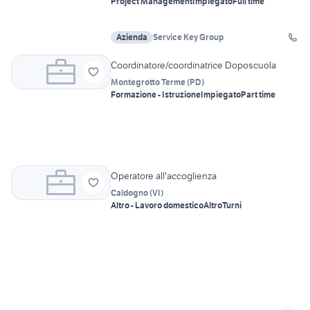
Project Management
Impiegato
Full time
Azienda
Service Key Group
Coordinatore/coordinatrice Doposcuola
Montegrotto Terme
(
PD
)
Formazione - Istruzione
Impiegato
Part time
Operatore all'accoglienza
Caldogno
(
VI
)
Altro - Lavoro domestico
Altro
Turni