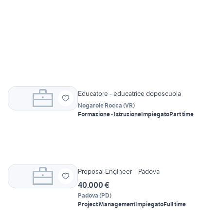
Educatore - educatrice doposcuola
Nogarole Rocca
(
VR
)
Formazione - Istruzione
Impiegato
Part time
Proposal Engineer | Padova
40.000 €
Padova
(
PD
)
Project Management
Impiegato
Full time