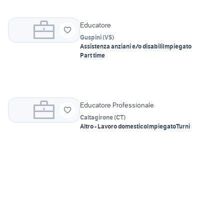
Educatore
Guspini
(
VS
)
Assistenza anziani e/o disabili
Impiegato
Part time
Educatore Professionale
Caltagirone
(
CT
)
Altro - Lavoro domestico
Impiegato
Turni