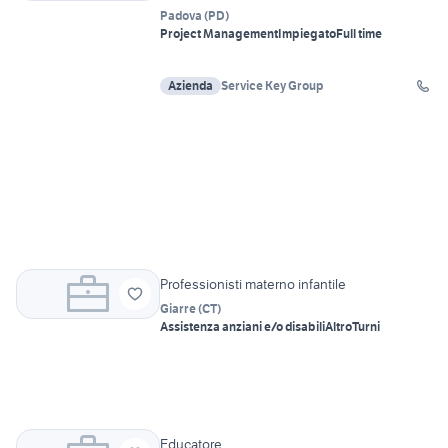
Padova
(
PD
)
Project Management
Impiegato
Full time
Azienda
Service Key Group
Professionisti materno infantile
Giarre
(
CT
)
Assistenza anziani e/o disabili
Altro
Turni
Educatore