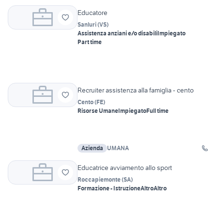
Educatore
Sanluri
(
VS
)
Assistenza anziani e/o disabili
Impiegato
Part time
Recruiter assistenza alla famiglia - cento
Cento
(
FE
)
Risorse Umane
Impiegato
Full time
Azienda
UMANA
Educatrice avviamento allo sport
Roccapiemonte
(
SA
)
Formazione - Istruzione
Altro
Altro