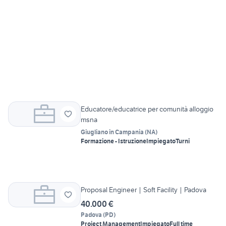
Educatore/educatrice per comunità alloggio
msna
Giugliano in Campania
(
NA
)
Formazione - Istruzione
Impiegato
Turni
Proposal Engineer | Soft Facility | Padova
40.000 €
Padova
(
PD
)
Project Management
Impiegato
Full time