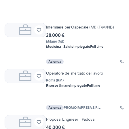
Infermiere per Ospedale (MI) (F/M/NB)
28.000 €
Milano
(
MI
)
Medicina - Salute
Impiegato
Full time
Azienda
Operatore del mercato del lavoro
Roma
(
RM
)
Risorse Umane
Impiegato
Full time
Azienda
PROMOIMPRESA S.R.L.
Proposal Engineer | Padova
40.000 €