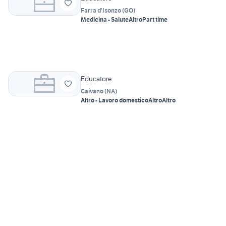
Farra d'Isonzo
(
GO
)
Medicina - Salute
Altro
Part time
Educatore
Caivano
(
NA
)
Altro - Lavoro domestico
Altro
Altro