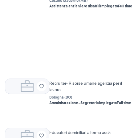
Cesano Maderno
(
MB
)
Assistenza anziani e/o disabili
Impiegato
Full time
Recruiter- Risorse umane agenzia per il
lavoro
Bologna
(
BO
)
Amministrazione - Segreteria
Impiegato
Full time
Educatori domiciliari a fermo asc3