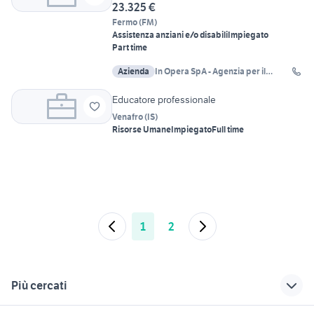
23.325 €
Fermo
(
FM
)
Assistenza anziani e/o disabili
Impiegato
Part time
Azienda
In Opera SpA - Agenzia per il
Lavoro
Educatore professionale
Venafro
(
IS
)
Risorse Umane
Impiegato
Full time
1
2
Più cercati