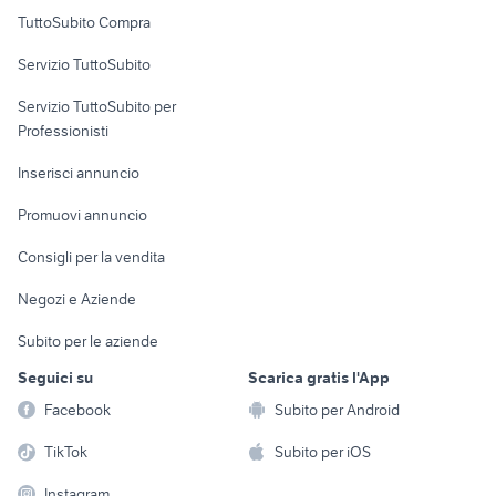
Uffici e Locali
TuttoSubito Compra
commerciali
Servizio TuttoSubito
elettronica
per la casa e la
sports e hobby
Servizio TuttoSubito per
persona
Informatica
Animali
Professionisti
Arredamento e
Console e
Accessori per
Casalinghi
Inserisci annuncio
Videogiochi
animali
Elettrodomestici
Promuovi annuncio
Audio/Video
Musica e Film
Giardino e Fai da te
Consigli per la vendita
Fotografia
Libri e Riviste
Abbigliamento e
Negozi e Aziende
Telefonia
Strumenti Musicali
Accessori
Subito per le aziende
Sports
Tutto per i bambini
Seguici su
Scarica gratis l'App
Biciclette
Facebook
Subito per Android
Collezionismo
TikTok
Subito per iOS
Instagram