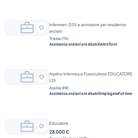
Infermieri, OSS e animatore per residenze
anziani
Trieste
(
TS
)
Assistenza anziani e/o disabili
Altro
Turni
ArpiIno Infermira e Puericultrice EDUCATORE
L19
Arpino
(
FR
)
Assistenza anziani e/o disabili
Impiegato
Full time
Educatore
28.000 €