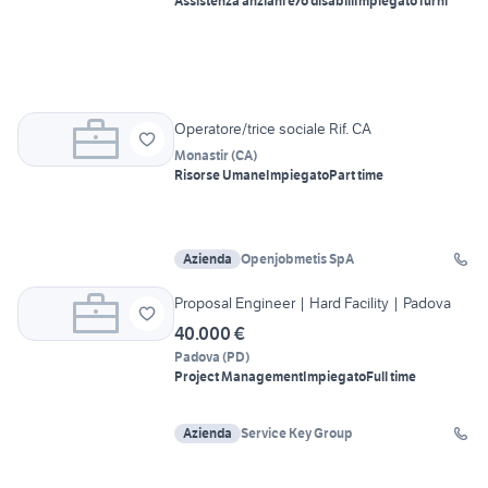
Assistenza anziani e/o disabili
Impiegato
Turni
Operatore/trice sociale Rif. CA
Monastir
(
CA
)
Risorse Umane
Impiegato
Part time
Azienda
Openjobmetis SpA
Proposal Engineer | Hard Facility | Padova
40.000 €
Padova
(
PD
)
Project Management
Impiegato
Full time
Azienda
Service Key Group