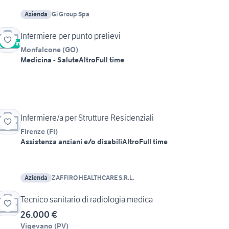
Azienda
Gi Group Spa
Infermiere per punto prelievi
Vetrina
Monfalcone
(
GO
)
Medicina - Salute
Altro
Full time
Infermiere/a per Strutture Residenziali
Firenze
(
FI
)
Assistenza anziani e/o disabili
Altro
Full time
Azienda
ZAFFIRO HEALTHCARE S.R.L.
Tecnico sanitario di radiologia medica
26.000 €
Vigevano
(
PV
)