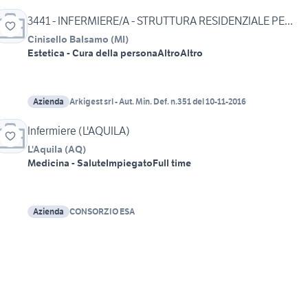
3441 - INFERMIERE/A - STRUTTURA RESIDENZIALE PE...
Cinisello Balsamo
(
MI
)
Estetica - Cura della persona
Altro
Altro
Azienda
Arkigest srl - Aut. Min. Def. n.351 del 10-11-2016
Infermiere (L'AQUILA)
L'Aquila
(
AQ
)
Medicina - Salute
Impiegato
Full time
Azienda
CONSORZIO ESA