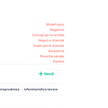
Modelli auto
Magazine
Consigli per la vendita
Negozi e Aziende
Subito per le Aziende
Assistenza
Ricerche salvate
Preferiti
Vendi
urisprudenza
infermieristica lavoro
laurea in filosofia
laurea in