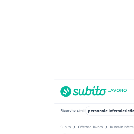
personale infermieristi
Ricerche
simili
Subito
Offerte di lavoro
laurea in inferm