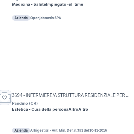
Medicina - Salute
Impiegato
Full time
Azienda
Openjobmetis SPA
3694 - INFERMIERE/A STRUTTURA RESIDENZIALE PER ...
Pandino
(
CR
)
Estetica - Cura della persona
Altro
Altro
Azienda
Arkigest srl - Aut. Min. Def. n.351 del 10-11-2016