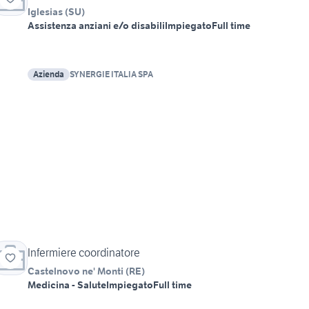
Iglesias
(
SU
)
Assistenza anziani e/o disabili
Impiegato
Full time
Azienda
SYNERGIE ITALIA SPA
Infermiere coordinatore
Castelnovo ne' Monti
(
RE
)
Medicina - Salute
Impiegato
Full time