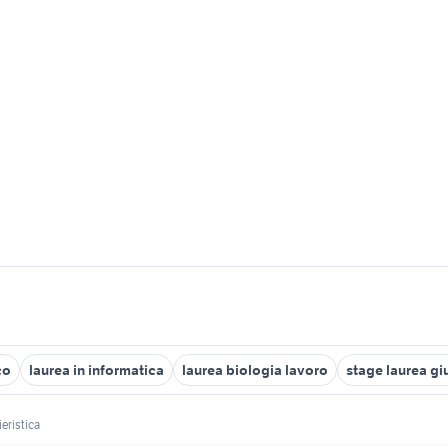
co
laurea in informatica
laurea biologia lavoro
stage laurea gi
ieristica