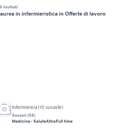
9 risultati
aurea in infermieristica in Offerte di lavoro
Infermiere/a (rif. susasfe)
Sassari
(
SS
)
Medicina - Salute
Altro
Full time