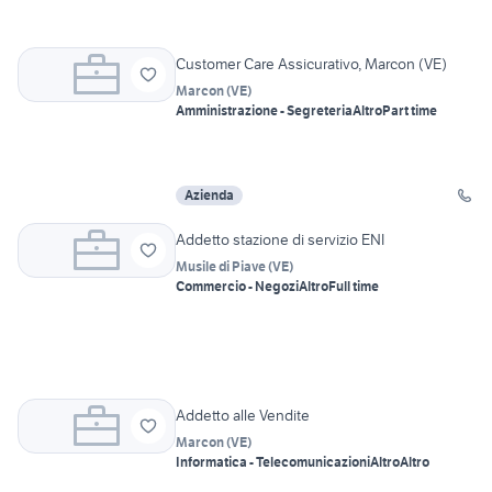
Customer Care Assicurativo, Marcon (VE)
Marcon
(
VE
)
Amministrazione - Segreteria
Altro
Part time
Azienda
Addetto stazione di servizio ENI
Musile di Piave
(
VE
)
Commercio - Negozi
Altro
Full time
Addetto alle Vendite
Marcon
(
VE
)
Informatica - Telecomunicazioni
Altro
Altro