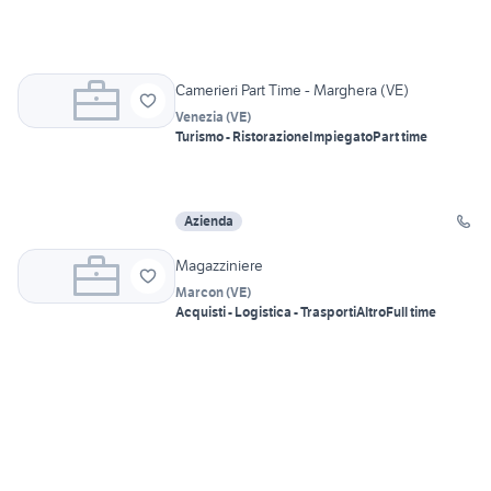
Camerieri Part Time - Marghera (VE)
Venezia
(
VE
)
Turismo - Ristorazione
Impiegato
Part time
Azienda
Magazziniere
Marcon
(
VE
)
Acquisti - Logistica - Trasporti
Altro
Full time