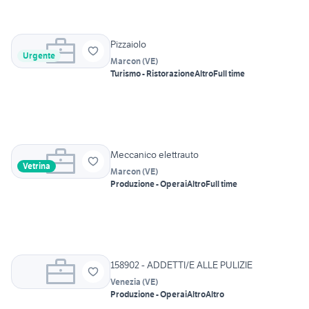
Pizzaiolo
Urgente
Marcon
(
VE
)
Turismo - Ristorazione
Altro
Full time
Meccanico elettrauto
Vetrina
Marcon
(
VE
)
Produzione - Operai
Altro
Full time
158902 - ADDETTI/E ALLE PULIZIE
Venezia
(
VE
)
Produzione - Operai
Altro
Altro