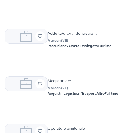
Addetta/o lavanderia stireria
Marcon
(
VE
)
Produzione - Operai
Impiegato
Full time
Magazziniere
Marcon
(
VE
)
Acquisti - Logistica - Trasporti
Altro
Full time
Operatore cimiteriale