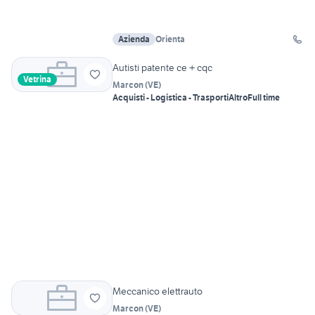
Azienda
Orienta
Autisti patente ce + cqc
Vetrina
Marcon
(
VE
)
Acquisti - Logistica - Trasporti
Altro
Full time
Meccanico elettrauto
Marcon
(
VE
)