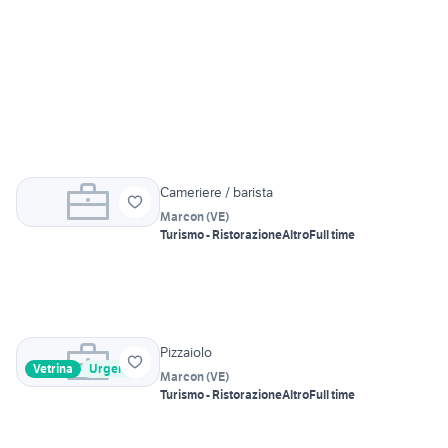
Cameriere / barista
Marcon
(
VE
)
Turismo - Ristorazione
Altro
Full time
Pizzaiolo
Vetrina
Urgente
Marcon
(
VE
)
Turismo - Ristorazione
Altro
Full time