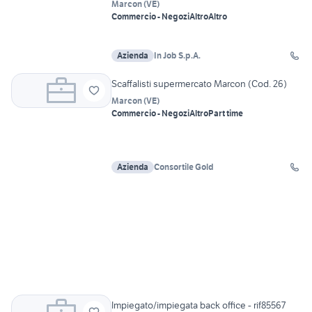
Marcon
(
VE
)
Commercio - Negozi
Altro
Altro
Azienda
In Job S.p.A.
Scaffalisti supermercato Marcon (Cod. 26)
Marcon
(
VE
)
Commercio - Negozi
Altro
Part time
Azienda
Consortile Gold
Impiegato/impiegata back office - rif85567