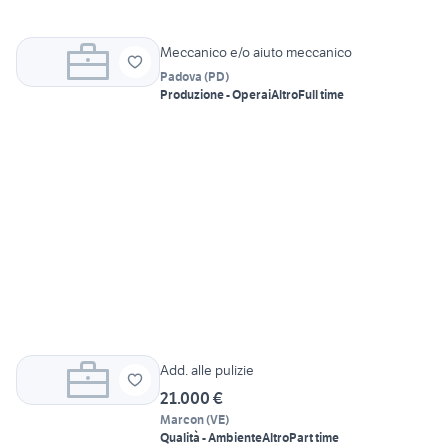
Meccanico e/o aiuto meccanico
Padova
(
PD
)
Produzione - Operai
Altro
Full time
Add. alle pulizie
21.000 €
Marcon
(
VE
)
Qualità - Ambiente
Altro
Part time