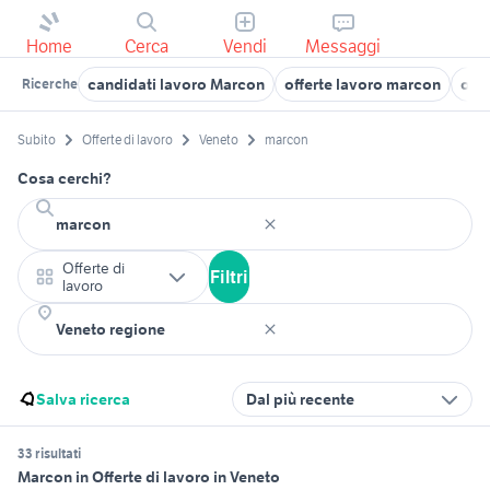
Home
Cerca
Vendi
Messaggi
candidati lavoro Marcon
offerte lavoro marcon
offe
Ricerche
Subito
Offerte di lavoro
Veneto
marcon
Cosa cerchi?
Offerte di
Filtri
lavoro
Salva ricerca
Dal più recente
33 risultati
Marcon in Offerte di lavoro in Veneto