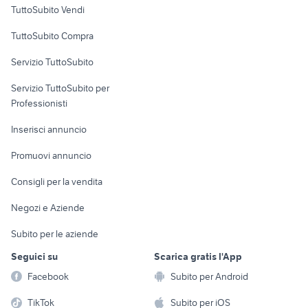
Case vacanza
TuttoSubito Vendi
attrezzature cabine verniciatura
lavorare a roma
Uffici e Locali
TuttoSubito Compra
commerciali
Servizio TuttoSubito
elettronica
per la casa e la
sports e hobby
Servizio TuttoSubito per
persona
Informatica
Animali
Professionisti
Arredamento e
Console e
Accessori per
Casalinghi
Inserisci annuncio
Videogiochi
animali
Elettrodomestici
Promuovi annuncio
Audio/Video
Musica e Film
Giardino e Fai da te
Consigli per la vendita
Fotografia
Libri e Riviste
Abbigliamento e
Negozi e Aziende
Telefonia
Strumenti Musicali
Accessori
Subito per le aziende
Sports
Tutto per i bambini
Seguici su
Scarica gratis l'App
Biciclette
Facebook
Subito per Android
Collezionismo
TikTok
Subito per iOS