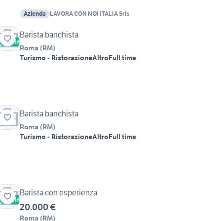
Azienda
LAVORA CON NOI ITALIA Srls
Barista banchista
Vetrina
Roma
(
RM
)
Turismo - Ristorazione
Altro
Full time
Barista banchista
Roma
(
RM
)
Turismo - Ristorazione
Altro
Full time
Barista con esperienza
Vetrina
20.000 €
Roma
(
RM
)