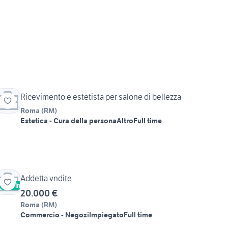
Ricevimento e estetista per salone di bellezza
Roma
(
RM
)
Estetica - Cura della persona
Altro
Full time
Addetta vndite
Vetrina
20.000 €
Roma
(
RM
)
Commercio - Negozi
Impiegato
Full time