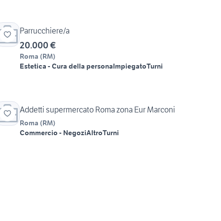
Parrucchiere/a
20.000 €
Roma
(
RM
)
Estetica - Cura della persona
Impiegato
Turni
Addetti supermercato Roma zona Eur Marconi
Roma
(
RM
)
Commercio - Negozi
Altro
Turni