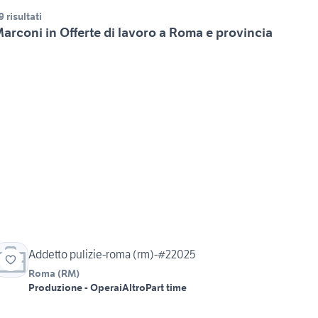
9 risultati
arconi in Offerte di lavoro a Roma e provincia
Addetto pulizie-roma (rm)-#22025
Roma
(
RM
)
Produzione - Operai
Altro
Part time