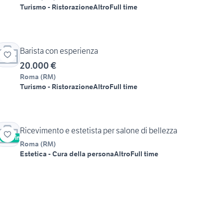
Turismo - Ristorazione
Altro
Full time
Barista con esperienza
20.000 €
Roma
(
RM
)
Turismo - Ristorazione
Altro
Full time
Ricevimento e estetista per salone di bellezza
Vetrina
Roma
(
RM
)
Estetica - Cura della persona
Altro
Full time