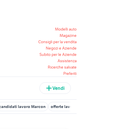
Modelli auto
Magazine
Consigli per la vendita
Negozi e Aziende
Subito per le Aziende
Assistenza
Ricerche salvate
Preferiti
Vendi
candidati lavoro Marcon
offerte lavoro marconi
marcon
lavoro