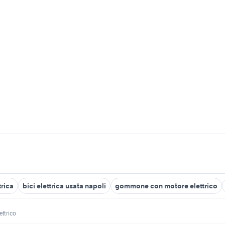
trica
bici elettrica usata napoli
gommone con motore elettrico
ettrico