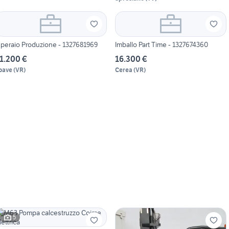
peraio Produzione - 1327681969
Imballo Part Time - 1327674360
1.200 €
16.300 €
oave
(
VR
)
Cerea
(
VR
)
5