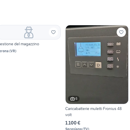
estione del magazzino
erona
(
VR
)
6
Caricabatterie muletti Fronius 48
volt
1.100 €
Spresiano
(
TV
)