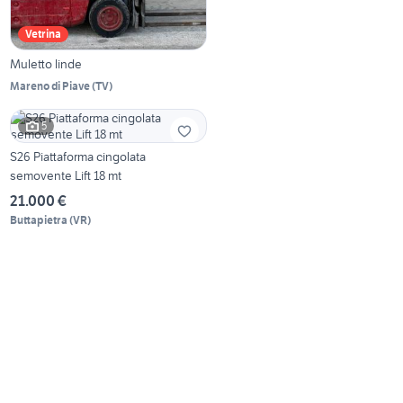
Vetrina
Muletto linde
Mareno di Piave
(
TV
)
5
S26 Piattaforma cingolata
semovente Lift 18 mt
21.000 €
Buttapietra
(
VR
)