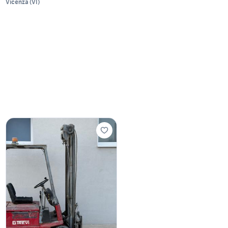
Vicenza
(
VI
)