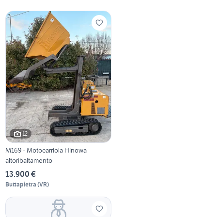
12
M169 - Motocarriola Hinowa
altoribaltamento
13.900 €
Buttapietra
(
VR
)