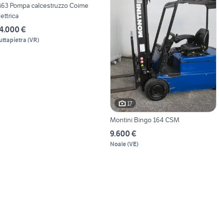
63 Pompa calcestruzzo Coime
lettrica
4.000 €
uttapietra
(
VR
)
17
Montini Bingo 164 CSM
9.600 €
Noale
(
VE
)