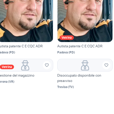
Vetrina
utista patente C E CQC ADR
Autista patente C E CQC ADR
adova
(
PD
)
Padova
(
PD
)
Vetrina
estione del magazzino
Disoccupato disponibile con
preavviso
erona
(
VR
)
Treviso
(
TV
)