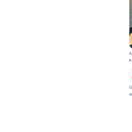
A
P
G
V