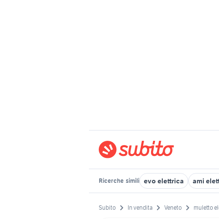
evo elettrica
ami elet
Ricerche
simili
Subito
In vendita
Veneto
muletto el