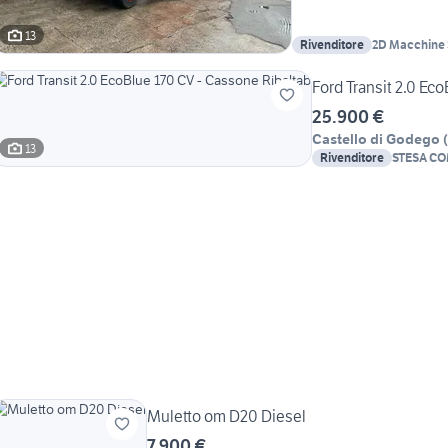
13
Rivenditore
2D Macchine 
Ford Transit 2.0 Ec
25.900 €
Castello di Godego
(
13
Rivenditore
STESA CO
SERVIZI
Muletto om D20 Diesel
7.900 €