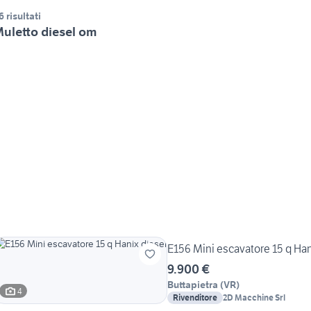
6 risultati
uletto diesel om
E156 Mini escavatore 15 q Han
9.900 €
Buttapietra
(
VR
)
4
Rivenditore
2D Macchine Srl