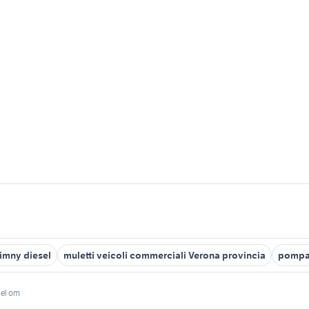
jimny diesel
muletti veicoli commerciali Verona provincia
pompa 
sel om