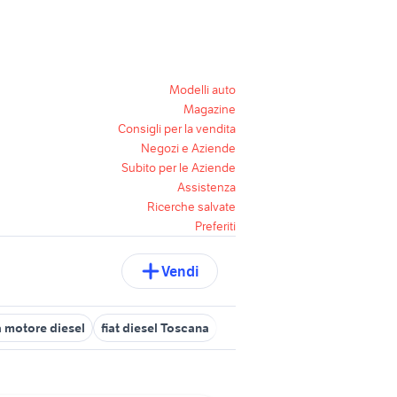
Modelli auto
Magazine
Consigli per la vendita
Negozi e Aziende
Subito per le Aziende
Assistenza
Ricerche salvate
Preferiti
Vendi
motore diesel
fiat diesel Toscana
vendita diesel Lombardia
o