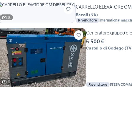
CARRELLO ELEVATORE OM 
Bacoli
(
NA
)
13
Rivenditore
international macchi
Generatore gruppo el
5.500 €
Castello di Godego
(
TV
11
Rivenditore
STESA COMME