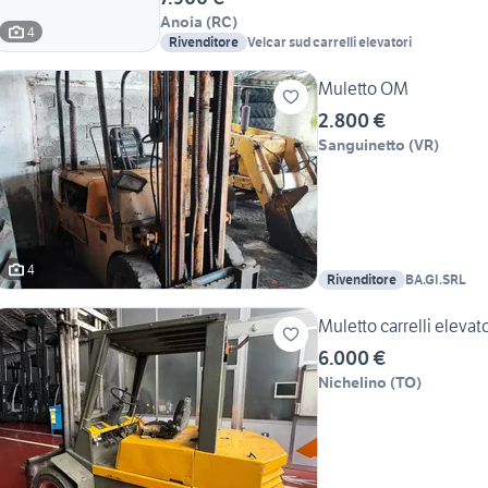
Anoia
(
RC
)
4
Rivenditore
Velcar sud carrelli elevatori
Muletto OM
2.800 €
Sanguinetto
(
VR
)
4
Rivenditore
BA.GI.SRL
Muletto carrelli elevato
6.000 €
Nichelino
(
TO
)