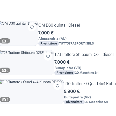
OM D30 quintali Diesel
7.000 €
Alessandria
(
AL
)
5
Rivenditore
TUTTOTRASPORTI SRLS
T23 Trattore Shibaura D28F diesel
7.000 €
Buttapietra
(
VR
)
6
Rivenditore
2D Macchine Srl
T10 Trattore / Quad 4x4 Kub
9.900 €
Buttapietra
(
VR
)
4
Rivenditore
2D Macchine Srl