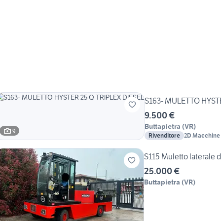
S163- MULETTO HYSTE
9.500 €
Buttapietra
(
VR
)
9
Rivenditore
2D Macchine 
S115 Muletto laterale 
25.000 €
Buttapietra
(
VR
)