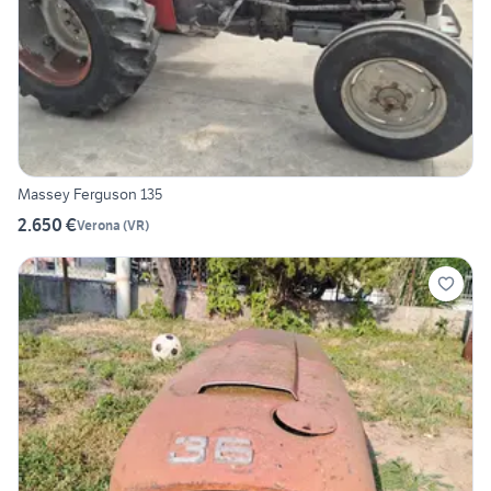
Massey Ferguson 135
2.650 €
Verona
(
VR
)