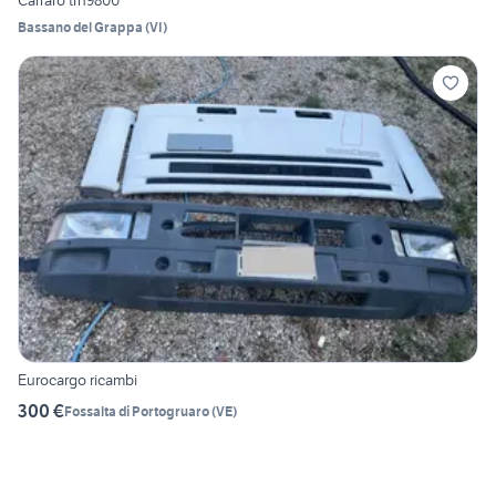
Carraro trh9800
Bassano del Grappa
(
VI
)
Eurocargo ricambi
300 €
Fossalta di Portogruaro
(
VE
)