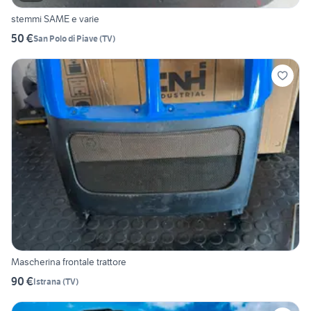
stemmi SAME e varie
50 €
San Polo di Piave
(
TV
)
Mascherina frontale trattore
90 €
Istrana
(
TV
)