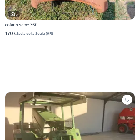
3
cofano same 360
170 €
Isola della Scala
(
VR
)