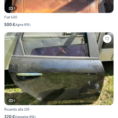
3
Fiat 640
500 €
Agna
(
PD
)
6
Ricambi alfa 159
320 €
Conselve
(
PD
)