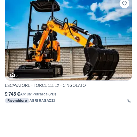
6
ESCAVATORE - FORCE 111 EX - CINGOLATO
9.745 €
Arqua' Petrarca
(
PD
)
Rivenditore
AGRI RAGAZZI