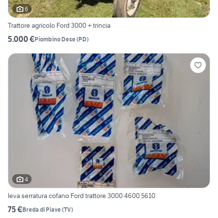
6
Trattore agricolo Ford 3000 + trincia
5.000 €
Piombino Dese
(
PD
)
4
leva serratura cofano Ford trattore 3000 4600 5610
75 €
Breda di Piave
(
TV
)