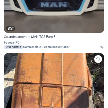
7
Calandra anteriore MAN TGS Euro 6
Padova
(
PD
)
Rivenditore
Commerciale Ricambi Industriali srl