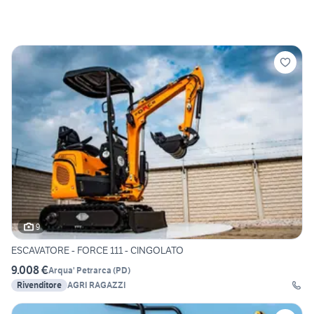
9
ESCAVATORE - FORCE 111 - CINGOLATO
9.008 €
Arqua' Petrarca
(
PD
)
Rivenditore
AGRI RAGAZZI