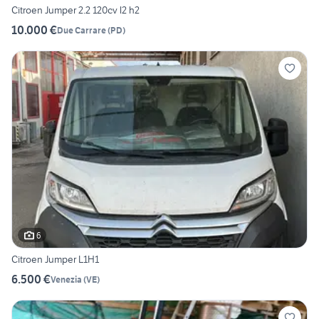
Citroen Jumper 2.2 120cv l2 h2
10.000 €
Due Carrare
(
PD
)
6
Citroen Jumper L1H1
6.500 €
Venezia
(
VE
)