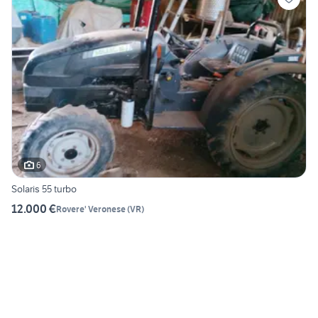
6
Solaris 55 turbo
12.000 €
Rovere' Veronese
(
VR
)