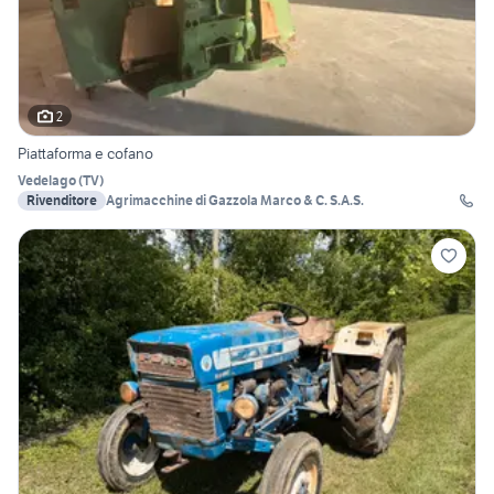
2
Piattaforma e cofano
Vedelago
(
TV
)
Rivenditore
Agrimacchine di Gazzola Marco & C. S.A.S.