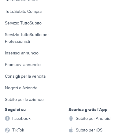
Uffici e Locali
TuttoSubito Compra
commerciali
Servizio TuttoSubito
elettronica
per la casa e la
sports e hobby
Servizio TuttoSubito per
persona
Informatica
Animali
Professionisti
Arredamento e
Console e
Accessori per
Casalinghi
Inserisci annuncio
Videogiochi
animali
Elettrodomestici
Promuovi annuncio
Audio/Video
Musica e Film
Giardino e Fai da te
Consigli per la vendita
Fotografia
Libri e Riviste
Abbigliamento e
Negozi e Aziende
Telefonia
Strumenti Musicali
Accessori
Subito per le aziende
Sports
Tutto per i bambini
Seguici su
Scarica gratis l'App
Biciclette
Facebook
Subito per Android
Collezionismo
TikTok
Subito per iOS