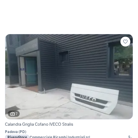
7
Calandra Griglia Cofano IVECO Stralis
Padova
(
PD
)
Rivenditore
Commerciale Ricambi Industriali srl