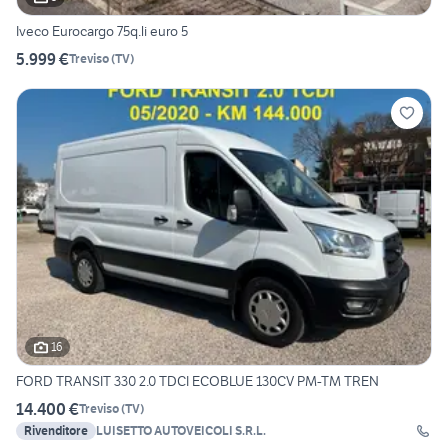
Iveco Eurocargo 75q.li euro 5
5.999 €
Treviso
(
TV
)
16
FORD TRANSIT 330 2.0 TDCI ECOBLUE 130CV PM-TM TREN
14.400 €
Treviso
(
TV
)
Rivenditore
LUISETTO AUTOVEICOLI S.R.L.