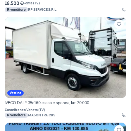
18.500 €
Fonte
(
TV
)
Rivenditore
RP SERVICE S.R.L.
Vetrina
IVECO DAILY 35c160 cassa e sponda, km 20.000
Castelfranco Veneto
(
TV
)
Rivenditore
MASON TRUCKS