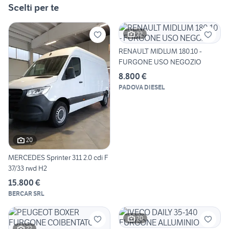
Scelti per te
22
RENAULT MIDLUM 180.10 -
FURGONE USO NEGOZIO
8.800 €
PADOVA DIESEL
20
MERCEDES Sprinter 311 2.0 cdi F
37/33 rwd H2
15.800 €
BERCAR SRL
20
22