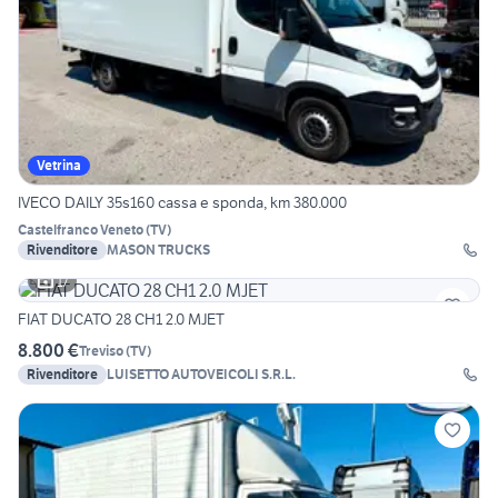
Vetrina
IVECO DAILY 35s160 cassa e sponda, km 380.000
Castelfranco Veneto
(
TV
)
Rivenditore
MASON TRUCKS
17
FIAT DUCATO 28 CH1 2.0 MJET
8.800 €
Treviso
(
TV
)
Rivenditore
LUISETTO AUTOVEICOLI S.R.L.