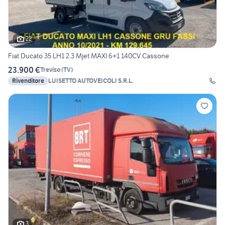
22
Fiat Ducato 35 LH1 2.3 Mjet MAXI 6+1 140CV Cassone
23.900 €
Treviso
(
TV
)
Rivenditore
LUISETTO AUTOVEICOLI S.R.L.
3