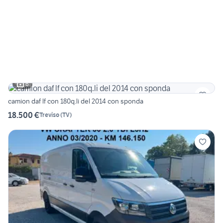
6
camion daf lf con 180q.li del 2014 con sponda
18.500 €
Treviso
(
TV
)