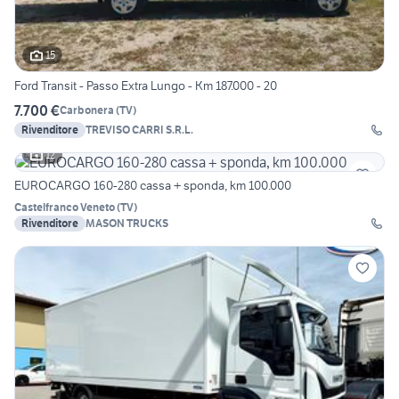
15
Ford Transit - Passo Extra Lungo - Km 187.000 - 20
7.700 €
Carbonera
(
TV
)
Rivenditore
TREVISO CARRI S.R.L.
12
EUROCARGO 160-280 cassa + sponda, km 100.000
Castelfranco Veneto
(
TV
)
Rivenditore
MASON TRUCKS