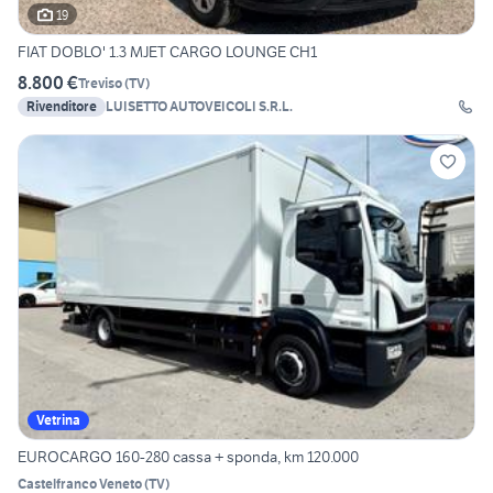
19
FIAT DOBLO' 1.3 MJET CARGO LOUNGE CH1
8.800 €
Treviso
(
TV
)
Rivenditore
LUISETTO AUTOVEICOLI S.R.L.
Vetrina
EUROCARGO 160-280 cassa + sponda, km 120.000
Castelfranco Veneto
(
TV
)