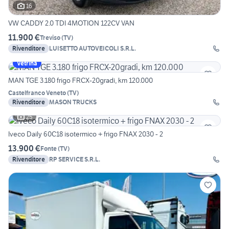
16
VW CADDY 2.0 TDI 4MOTION 122CV VAN
11.900 €
Treviso
(
TV
)
Rivenditore
LUISETTO AUTOVEICOLI S.R.L.
Vetrina
MAN TGE 3.180 frigo FRCX-20gradi, km 120.000
Castelfranco Veneto
(
TV
)
Rivenditore
MASON TRUCKS
25
Iveco Daily 60C18 isotermico + frigo FNAX 2030 - 2
13.900 €
Fonte
(
TV
)
Rivenditore
RP SERVICE S.R.L.