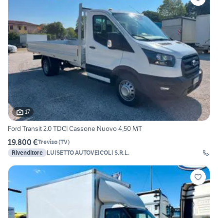
17
Ford Transit 2.0 TDCI Cassone Nuovo 4,50 MT
19.800 €
Treviso
(
TV
)
Rivenditore
LUISETTO AUTOVEICOLI S.R.L.