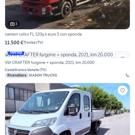
3
camion volvo FL 120q.li euro 5 con sponda
11.500 €
Treviso
(
TV
)
Vetrina
VW CRAFTER furgone + sponda, 2021, km 20.000
Castelfranco Veneto
(
TV
)
Rivenditore
MASON TRUCKS