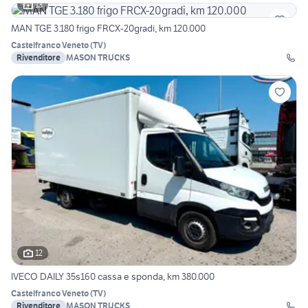
13
MAN TGE 3.180 frigo FRCX-20gradi, km 120.000
Castelfranco Veneto
(
TV
)
Rivenditore
MASON TRUCKS
12
IVECO DAILY 35s160 cassa e sponda, km 380.000
Castelfranco Veneto
(
TV
)
Rivenditore
MASON TRUCKS