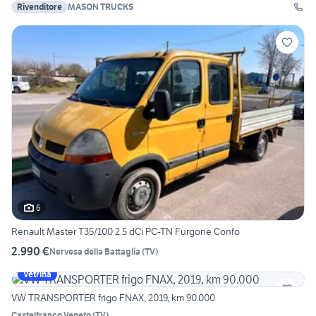
Rivenditore
MASON TRUCKS
6
Renault Master T35/100 2.5 dCi PC-TN Furgone Confo
2.990 €
Nervesa della Battaglia
(
TV
)
Vetrina
VW TRANSPORTER frigo FNAX, 2019, km 90.000
Castelfranco Veneto
(
TV
)