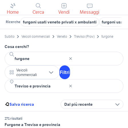
Home
Cerca
Vendi
Messaggi
furgoni usati veneto privati x ambulanti
furgoni usati
Ricerche
Subito
Veicoli commerciali
Veneto
Treviso (Prov)
furgone
Cosa cerchi?
Veicoli
Filtri
commerciali
Salva ricerca
Dal più recente
271 risultati
Furgone a Treviso e provincia