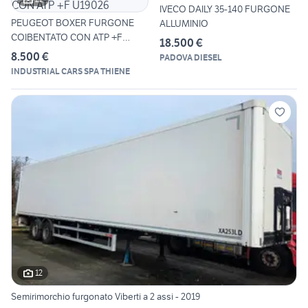
IVECO DAILY 35-140 FURGONE
PEUGEOT BOXER FURGONE
ALLUMINIO
COIBENTATO CON ATP +F
18.500 €
U19026
8.500 €
PADOVA DIESEL
INDUSTRIAL CARS SPA THIENE
12
Semirimorchio furgonato Viberti a 2 assi - 2019