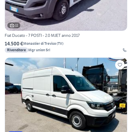
11
Fiat Ducato - 7 POSTI - 2.0 MJET anno 2017
14.500 €
Monastier di Treviso
(
TV
)
Rivenditore
Mgr union Srl