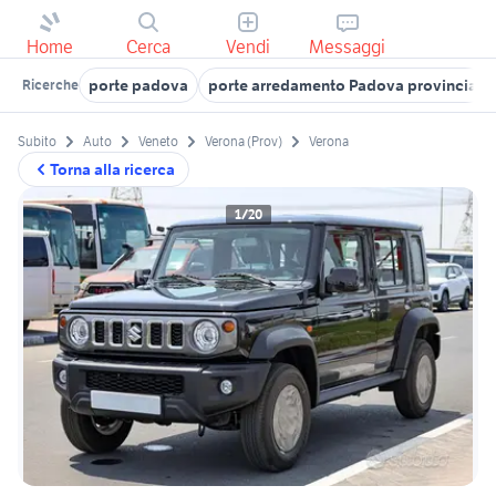
Home
Cerca
Vendi
Messaggi
porte padova
porte arredamento Padova provincia
Ricerche
Subito
Auto
Veneto
Verona (Prov)
Verona
Torna alla ricerca
1/20