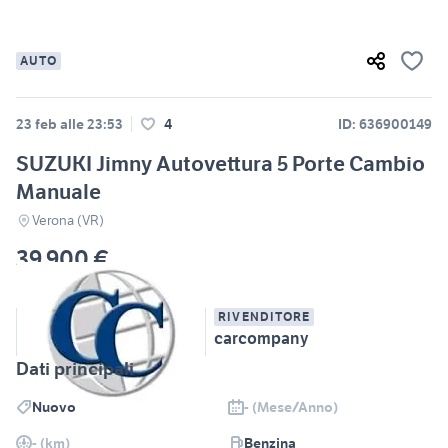
AUTO
23 feb alle 23:53
4
ID: 636900149
SUZUKI Jimny Autovettura 5 Porte Cambio
Manuale
Verona (VR)
39.900 €
RIVENDITORE
carcompany
Dati principali
Nuovo
- (Mese/Anno)
- (km)
Benzina