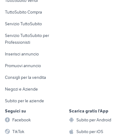
TuttoSubito Vendi
ammortizzatori suzuki jimny
peugeot 205
Uffici e Locali
TuttoSubito Compra
ford mondeo
dacia sandero km 0
commerciali
concessionari auto usate
Servizio TuttoSubito
auto usate chieti
elettronica
per la casa e la
lanciano
sports e hobby
Servizio TuttoSubito per
persona
Informatica
Animali
Professionisti
Arredamento e
Console e
Accessori per
Casalinghi
Inserisci annuncio
Videogiochi
animali
Elettrodomestici
Promuovi annuncio
Audio/Video
Musica e Film
Giardino e Fai da te
Consigli per la vendita
Fotografia
Libri e Riviste
Abbigliamento e
Negozi e Aziende
Telefonia
Strumenti Musicali
Accessori
Subito per le aziende
Sports
Tutto per i bambini
Seguici su
Scarica gratis l'App
Biciclette
Facebook
Subito per Android
Collezionismo
TikTok
Subito per iOS