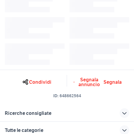
Segnala
Condividi
Segnala
annuncio
ID:
648662564
Ricerche consigliate
nord rack 2x
beverly usato
Tutte le categorie
iveco daily usato ribaltabile