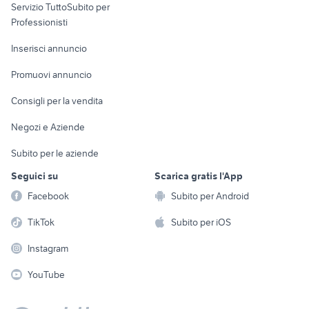
Servizio TuttoSubito per
persona
Informatica
Animali
Professionisti
Arredamento e
Console e
Accessori per
Casalinghi
Inserisci annuncio
Videogiochi
animali
Elettrodomestici
Promuovi annuncio
Audio/Video
Musica e Film
Giardino e Fai da te
Consigli per la vendita
Fotografia
Libri e Riviste
Abbigliamento e
Negozi e Aziende
Telefonia
Strumenti Musicali
Accessori
Subito per le aziende
Sports
Tutto per i bambini
Seguici su
Scarica gratis l'App
Biciclette
Facebook
Subito per Android
Collezionismo
TikTok
Subito per iOS
Instagram
YouTube