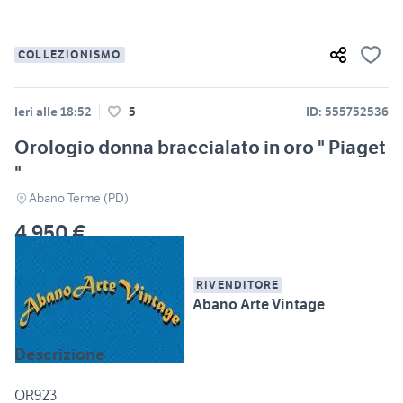
COLLEZIONISMO
Ieri alle 18:52
5
ID: 555752536
Orologio donna braccialato in oro " Piaget
"
Abano Terme (PD)
4.950 €
RIVENDITORE
Abano Arte Vintage
Descrizione
OR923