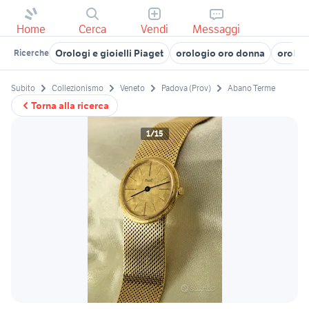
Home
Cerca
Vendi
Messaggi
Orologi e gioielli Piaget
orologio oro donna
orologi
Ricerche
Subito
Collezionismo
Veneto
Padova (Prov)
Abano Terme
Torna alla ricerca
1/15