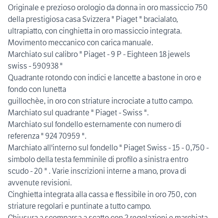
Originale e prezioso orologio da donna in oro massiccio 750
della prestigiosa casa Svizzera " Piaget " bracialato,
ultrapiatto, con cinghietta in oro massiccio integrata.
Movimento meccanico con carica manuale.
Marchiato sul calibro " Piaget - 9 P - Eighteen 18 jewels
swiss - 590938 "
Quadrante rotondo con indici e lancette a bastone in oro e
fondo con lunetta
guillochèe, in oro con striature incrociate a tutto campo.
Marchiato sul quadrante " Piaget - Swiss ".
Marchiato sul fondello esternamente con numero di
referenza " 924 70959 ".
Marchiato all'interno sul fondello " Piaget Swiss - 15 - 0,750 -
simbolo della testa femminile di profilo a sinistra entro
scudo - 20 " . Varie inscrizioni interne a mano, prova di
avvenute revisioni.
Cinghietta integrata alla cassa e flessibile in oro 750, con
striature regolari e puntinate a tutto campo.
Chiusura a scomparsa a scatto con 2 regolazioni e marchiata