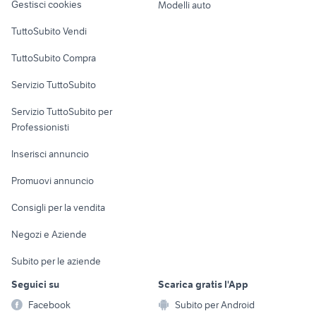
Gestisci cookies
Modelli auto
cuccioli cane latina
cocker
Case vacanza
lupo cecoslovacco cucciolo
cani in regalo bologna
TuttoSubito Vendi
cavalli haflinger vendita
barboncino toy firenze
Uffici e Locali
TuttoSubito Compra
commerciali
axolotl
cuccioli bassotto animali
Servizio TuttoSubito
elettronica
per la casa e la
sports e hobby
Servizio TuttoSubito per
persona
Informatica
Animali
Professionisti
Arredamento e
Console e
Accessori per
Casalinghi
Inserisci annuncio
Videogiochi
animali
Elettrodomestici
Promuovi annuncio
Audio/Video
Musica e Film
Giardino e Fai da te
Consigli per la vendita
Fotografia
Libri e Riviste
Abbigliamento e
Negozi e Aziende
Telefonia
Strumenti Musicali
Accessori
Subito per le aziende
Sports
Tutto per i bambini
Seguici su
Scarica gratis l'App
Biciclette
Facebook
Subito per Android