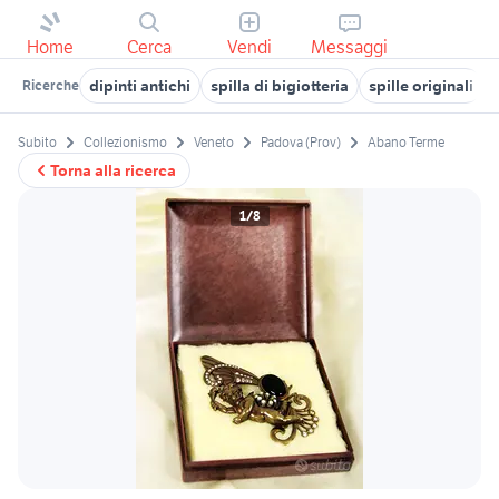
Home
Cerca
Vendi
Messaggi
dipinti antichi
spilla di bigiotteria
spille originali
Ricerche
Subito
Collezionismo
Veneto
Padova (Prov)
Abano Terme
Torna alla ricerca
1/8