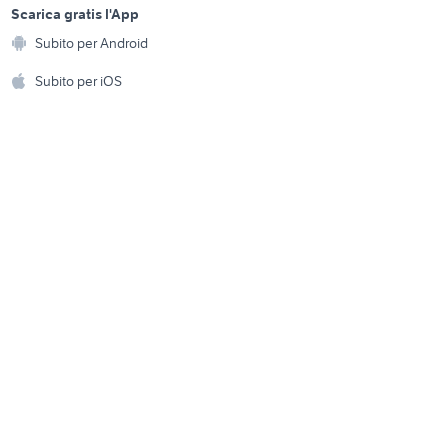
a
Scarica gratis l'App
Animali
apoli
moto usate viterbo
Subito per Android
ento e
motos enduro 125 2t
Accessori per animali
hi
Subito per iOS
moto usate trapani e
3
Musica e Film
omestici
provincia
ducati multistrada usata
Libri e Riviste
e Fai da te
Strumenti Musicali
amento e
ri
Sports
 i bambini
Biciclette
Collezionismo