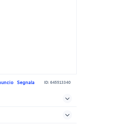
nuncio
Segnala
ID:
645513340
accessori
royal enfield concessionari
ktm 690 usato
sports e hobby