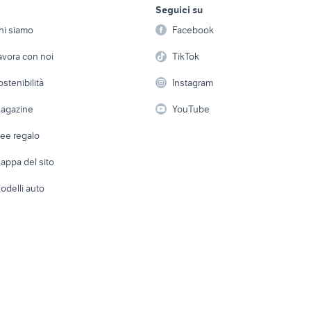
Seguici su
person
Offerte di lavoro
Informatica
98 usata
piaggio ape 50
motorino 50 usato n
hi siamo
Facebook
Arredam
yamaha yzf r125
tm 300 2t
etto
Servizi
Console e Videogiochi
Casaling
avora con noi
TikTok
00
moto 125 usate sardegna
harley davidson 88
 a schiera
Candidati in cerca di
Audio/Video
Elettrod
ostenibilità
Instagram
lavoro
in puglia
harley dyna super glide
italjet 50 anni 70
i
Fotografia
Giardino 
agazine
YouTube
Attrezzature di lavoro
Telefonia
Abbigli
dee regalo
Accesso
e altro
appa del sito
Tutto per
odelli auto