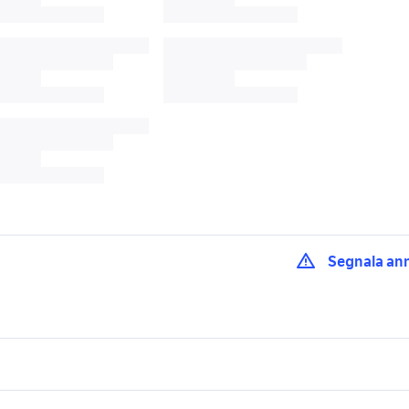
Segnala an
sella royal enfield 
gade total black
coaster 650
moto
suzuki gsx s 750 usata
yamaha x-max 400
lavoro e servizi
elettronica
per la casa e la