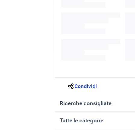
Condividi
Ricerche consigliate
royal enfield usata piemonte
jeep rene
Tutte le categorie
royal enfield Friuli Venezia
xr 600
motori
immobili