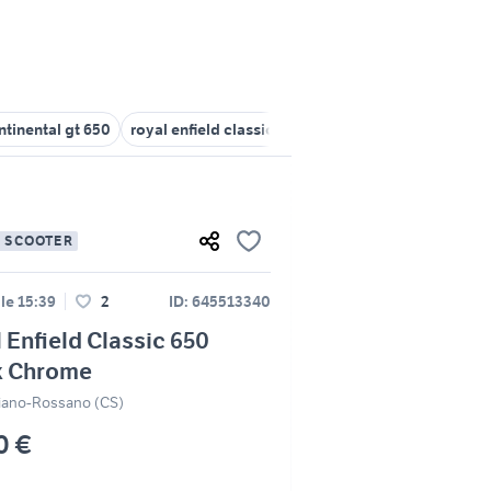
ntinental gt 650
royal enfield classic 350
royal enfield turismo
E SCOOTER
lle 15:39
2
ID: 645513340
 Enfield Classic 650
k Chrome
liano-Rossano (CS)
0 €