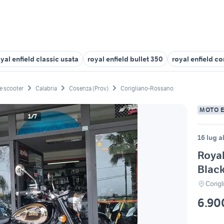
yal enfield classic usata
royal enfield bullet 350
royal enfield co
e scooter
Calabria
Cosenza (Prov)
Corigliano-Rossano
MOTO 
1/7
16 lug a
Royal
Blac
Corig
6.90