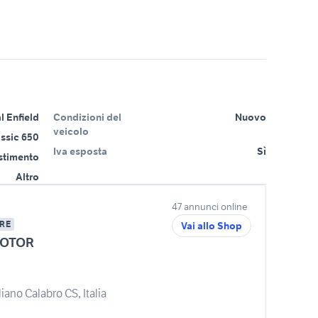
l Enfield
Condizioni del
Nuovo
veicolo
ssic 650
Iva esposta
Sì
estimento
Altro
47 annunci online
RE
Vai allo Shop
MOTOR
iano Calabro CS, Italia