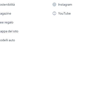
sulmona
 a schiera
Candidati in cerca di
Audio/Video
Elettrod
ostenibilità
Instagram
lavoro
citroen c1 2018 accessori
i
Fotografia
1 usata napoli
lg c1 48
Giardino 
auto
agazine
YouTube
Attrezzature di lavoro
Telefonia
Abbigli
mmerciali usati lazio
iveco vm 90
autonegozio usato 
dee regalo
Accesso
e altro
appa del sito
Tutto per
odelli auto