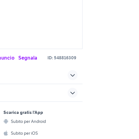
nuncio
Segnala
ID:
548816309
e
via enrico fermi
ovincia
via ostiense
sports e hobby
a
Scarica gratis l'App
Animali
enedetto
c1 vicenza
Subito per Android
ento e
Accessori per animali
hi
Subito per iOS
 provincia
citroen c1 usata palermo