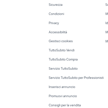
Moto e Scooter
Ville singole e
Sicurezza
S
Accessori Moto
Terreni e rustic
motore citroen c1
citroen c
Condizioni
M
Nautica
Garage e box
cassoni scarrabili usati
veicoli co
Privacy
I
Caravan e Camper
Loft, mansarde 
Accessibilità
M
Veicoli commerciali
Case vacanza
Gestisci cookies
M
Uffici e Locali
TuttoSubito Vendi
commerciali
TuttoSubito Compra
Servizio TuttoSubito
Servizio TuttoSubito per Professionisti
Inserisci annuncio
Promuovi annuncio
Consigli per la vendita