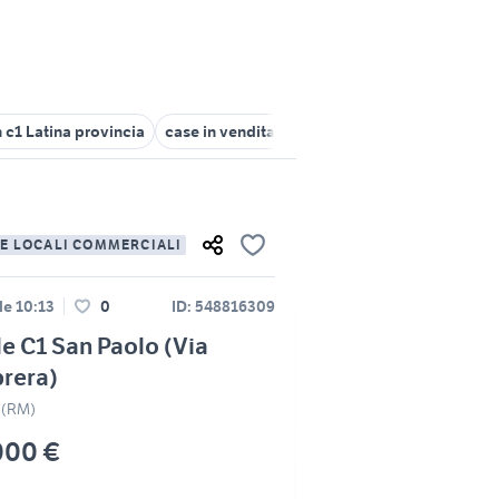
n c1 Latina provincia
case in vendita san paolo roma
citroen c1 L
 E LOCALI COMMERCIALI
lle 10:13
0
ID: 548816309
e C1 San Paolo (Via
rera)
 (RM)
000 €