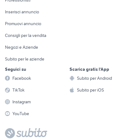
Professionisti
Arredamento e
Console e
Accessori per
Casalinghi
Inserisci annuncio
Videogiochi
animali
Elettrodomestici
Promuovi annuncio
Audio/Video
Musica e Film
Giardino e Fai da te
Consigli per la vendita
Fotografia
Libri e Riviste
Abbigliamento e
Negozi e Aziende
Telefonia
Strumenti Musicali
Accessori
Subito per le aziende
Sports
Tutto per i bambini
Seguici su
Scarica gratis l'App
Biciclette
Facebook
Subito per Android
Collezionismo
TikTok
Subito per iOS
Instagram
YouTube