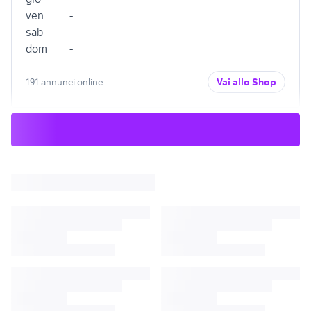
ven
-
sab
-
dom
-
191 annunci online
Vai allo Shop