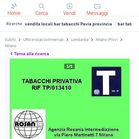
Home
Cerca
Vendi
Messaggi
vendita locali bar tabacchi Pavia provincia
bar tabac
Ricerche
Subito
Uffici e locali commerciali
Lombardia
Milano (Prov)
Milano
Torna alla ricerca
1/1