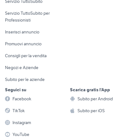
Servizio TuttoSubito
trattore landini 50 cv
elettronica
per la casa e la
trincia per trattore piccolo
sports e hobby
Servizio TuttoSubito per
persona
Informatica
Animali
Professionisti
Arredamento e
Console e
Accessori per
Casalinghi
Inserisci annuncio
Videogiochi
animali
Elettrodomestici
Promuovi annuncio
Audio/Video
Musica e Film
Giardino e Fai da te
Consigli per la vendita
Fotografia
Libri e Riviste
Abbigliamento e
Negozi e Aziende
Telefonia
Strumenti Musicali
Accessori
Subito per le aziende
Sports
Tutto per i bambini
Seguici su
Scarica gratis l'App
Biciclette
Facebook
Subito per Android
Collezionismo
TikTok
Subito per iOS
Instagram
YouTube