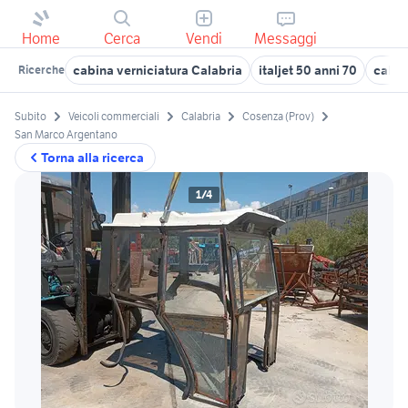
Home
Cerca
Vendi
Messaggi
cabina verniciatura Calabria
italjet 50 anni 70
cabin
Ricerche
Subito
Veicoli commerciali
Calabria
Cosenza (Prov)
San Marco Argentano
Torna alla ricerca
1/4