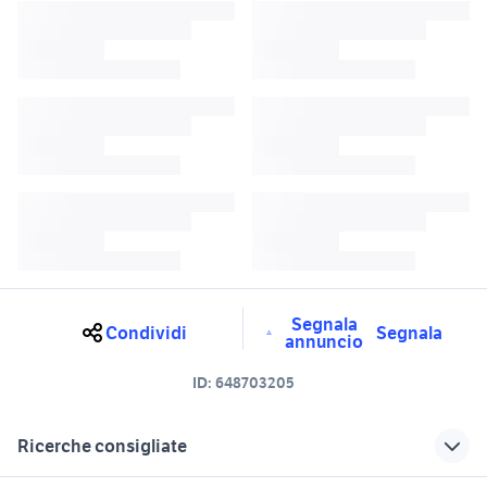
Segnala
Condividi
Segnala
annuncio
ID:
648703205
Ricerche consigliate
orologio explorer
explorer per mac