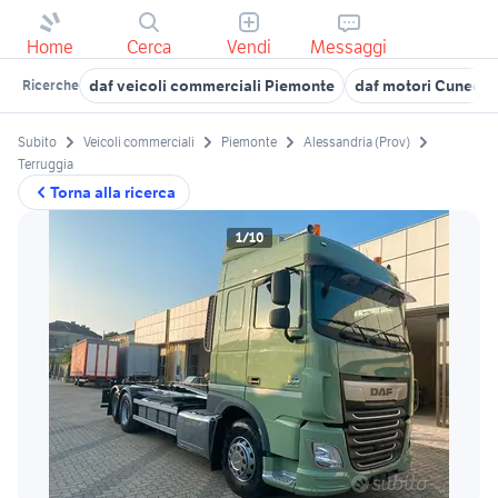
Home
Cerca
Vendi
Messaggi
daf veicoli commerciali Piemonte
daf motori Cuneo p
Ricerche
Subito
Veicoli commerciali
Piemonte
Alessandria (Prov)
Terruggia
Torna alla ricerca
1/10