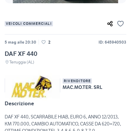
VEICOLI COMMERCIALI
5 mag alle 20:30
2
ID: 645940503
DAF XF 440
Terruggia (AL)
RIVENDITORE
MAC.MO.TER. SRL
Descrizione
DAF XF 440, SCARRABILE HIAB, EURO 6, ANNO 12/2013,
KM 770.000, CAMBIO AUTOMATICO, CASSE DA 620=720,
OTTIME CONDIZIONI.TEL.3-4-8-6-5-0-8-7-7-0