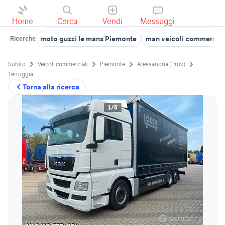
Home
Cerca
Vendi
Messaggi
moto guzzi le mans Piemonte
man veicoli commercial
Ricerche
Subito
Veicoli commerciali
Piemonte
Alessandria (Prov)
Terruggia
Torna alla ricerca
1/8