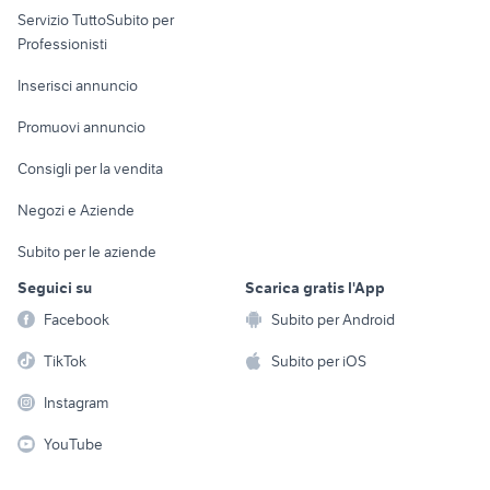
Servizio TuttoSubito per
persona
Informatica
Animali
Professionisti
Arredamento e
Console e
Accessori per
Casalinghi
Inserisci annuncio
Videogiochi
animali
Elettrodomestici
Promuovi annuncio
Audio/Video
Musica e Film
Giardino e Fai da te
Consigli per la vendita
Fotografia
Libri e Riviste
Abbigliamento e
Negozi e Aziende
Telefonia
Strumenti Musicali
Accessori
Subito per le aziende
Sports
Tutto per i bambini
Seguici su
Scarica gratis l'App
Biciclette
Facebook
Subito per Android
Collezionismo
TikTok
Subito per iOS
Instagram
YouTube