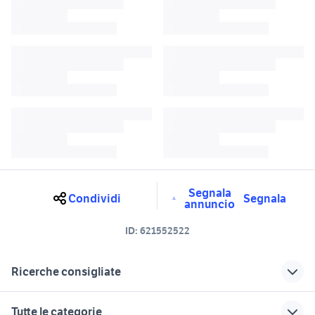
Segnala
Condividi
Segnala
annuncio
ID:
621552522
Ricerche consigliate
pneumatici hifly
pompa pneumatica
Tutte le categorie