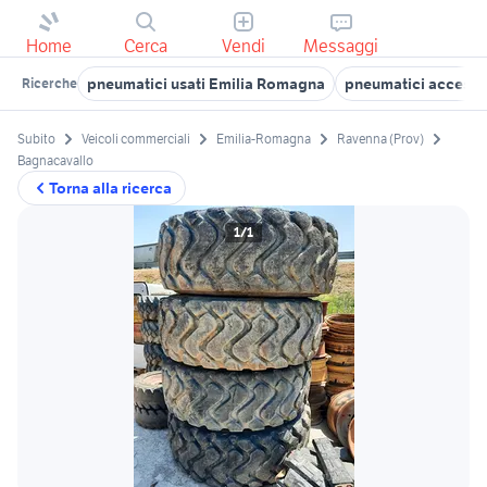
Home
Cerca
Vendi
Messaggi
pneumatici usati Emilia Romagna
pneumatici accesso
Ricerche
Subito
Veicoli commerciali
Emilia-Romagna
Ravenna (Prov)
Bagnacavallo
Torna alla ricerca
1/1