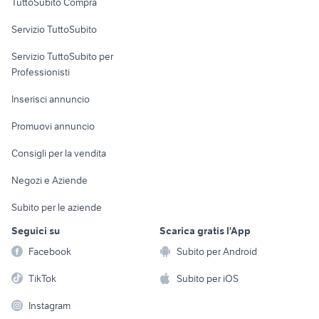
TuttoSubito Compra
locale commerciale pozzuoli
trattore landini 50 cv
commerciali
daily trasporto cavalli
piaggio veicoli commerciali
Servizio TuttoSubito
elettronica
per la casa e la
sports e hobby
Servizio TuttoSubito per
persona
Informatica
Animali
Professionisti
Arredamento e
Console e
Accessori per
Casalinghi
Inserisci annuncio
Videogiochi
animali
Elettrodomestici
Promuovi annuncio
Audio/Video
Musica e Film
Giardino e Fai da te
Consigli per la vendita
Fotografia
Libri e Riviste
Abbigliamento e
Negozi e Aziende
Telefonia
Strumenti Musicali
Accessori
Subito per le aziende
Sports
Tutto per i bambini
Seguici su
Scarica gratis l'App
Biciclette
Facebook
Subito per Android
Collezionismo
TikTok
Subito per iOS
Instagram