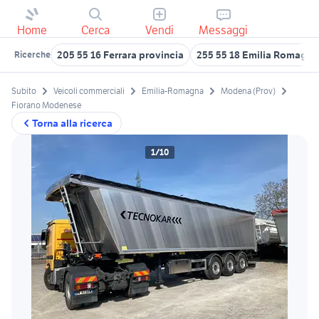
Home
Cerca
Vendi
Messaggi
205 55 16 Ferrara provincia
255 55 18 Emilia Romagna
Ricerche
Subito
Veicoli commerciali
Emilia-Romagna
Modena (Prov)
Fiorano Modenese
Torna alla ricerca
1/10