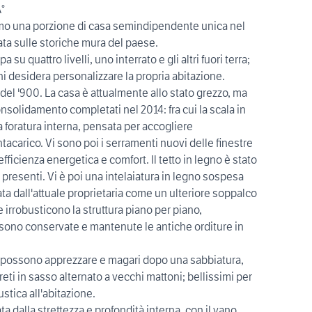
°
mo una porzione di casa semindipendente unica nel
uata sulle storiche mura del paese.
 su quattro livelli, uno interrato e gli altri fuori terra;
i desidera personalizzare la propria abitazione.
del '900. La casa è attualmente allo stato grezzo, ma
consolidamento completati nel 2014: fra cui la scala in
foratura interna, pensata per accogliere
arico. Vi sono poi i serramenti nuovi delle finestre
ficienza energetica e comfort. Il tetto in legno è stato
presenti. Vi è poi una intelaiatura in legno sospesa
ata dall'attuale proprietaria come un ulteriore soppalco
e irrobusticono la struttura piano per piano,
a sono conservate e mantenute le antiche orditure in
 si possono apprezzare e magari dopo una sabbiatura,
ti in sasso alternato a vecchi mattoni; bellissimi per
stica all'abitazione.
ta dalla strettezza e profondità interna, con il vano