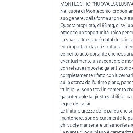
MONTECCHIO. °NUOVA ESCLUSIVA
Nel cuore di Montecchio, proponia
suo genere, dalla forma a torre, sit
Questa proprietà, di 88 mq, si sviluppa
offrendo un'opportunità unica per ch
La sua costruzione è databile prima 
con importanti lavori strutturali di 
cemento auto portante che reca una 
eventualmente un ascensore o montac
con relative imposte; garantiscono ef
completamente rifatto con lucernari 
sulla stanza dell'ultimo piano, pens
fruibile. Vi sono travi in cemento ch
garantendole la giusta stabilità; m
legno dei solai.
Le finiture grezze delle pareti che
mantenere, sono sicuramente le pare
chi vuole mantenere un'atmosfera ru
La pianta di ogni piano è caratterizza