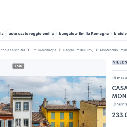
lia
auto usate reggio emilia
bungalow Emilia Romagna
bicicl
singole e a schiera
Emilia-Romagna
Reggio Emilia (Prov)
Montecchio Emili
VILLE 
1/30
19 mar a
CASA
MONT
Monte
233.