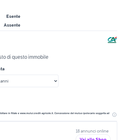
Esente
Assente
isto di questo immobile
ata
liare in filiale e www.mutui.credit-agricole.it. Concessione del mutuo ipotecario soggetta ad
18 annunci online
Vai allo Shop