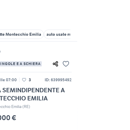
ette Montecchio Emilia
auto usate montecchio emilia
smartphone
a
SINGOLE E A SCHIERA
lle 07:00
3
ID: 639995492
 SEMINDIPENDENTE A
ECCHIO EMILIA
cchio Emilia (RE)
000 €