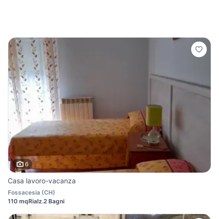
6
Casa lavoro-vacanza
Fossacesia
(
CH
)
110 mq
Rialz.
2 Bagni