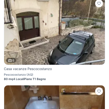
6
Casa vacanze Pescocostanzo
Pescocostanzo
(
AQ
)
80 mq
4 Locali
Piano T
1 Bagno