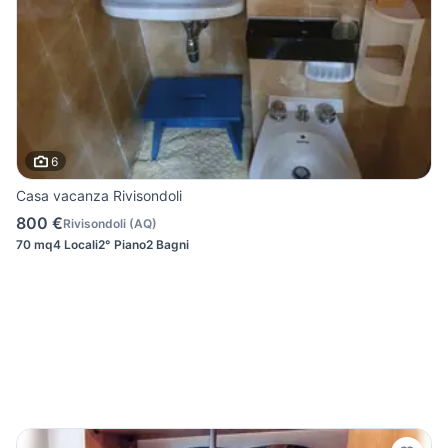
6
Casa vacanza Rivisondoli
800 €
Rivisondoli
(
AQ
)
70 mq
4 Locali
2° Piano
2 Bagni