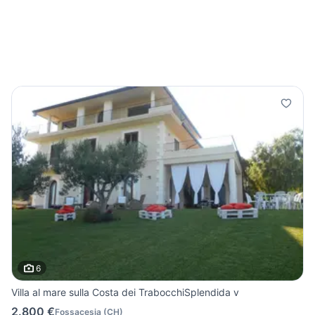
6
Villa al mare sulla Costa dei TrabocchiSplendida v
2.800 €
Fossacesia
(
CH
)