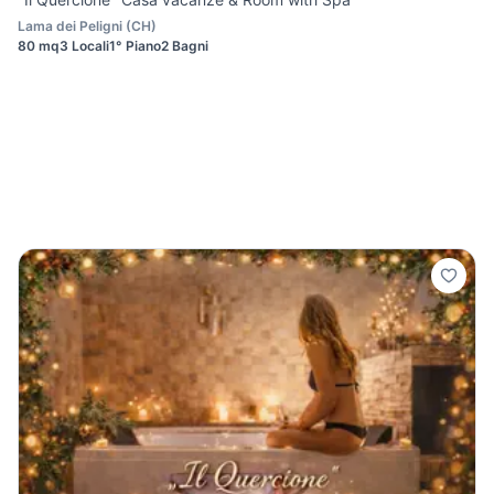
Lama dei Peligni
(
CH
)
80 mq
3 Locali
1° Piano
2 Bagni