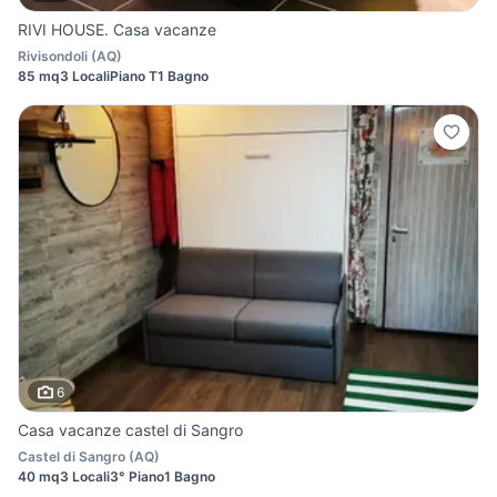
RIVI HOUSE. Casa vacanze
Rivisondoli
(
AQ
)
85 mq
3 Locali
Piano T
1 Bagno
6
Casa vacanze castel di Sangro
Castel di Sangro
(
AQ
)
40 mq
3 Locali
3° Piano
1 Bagno