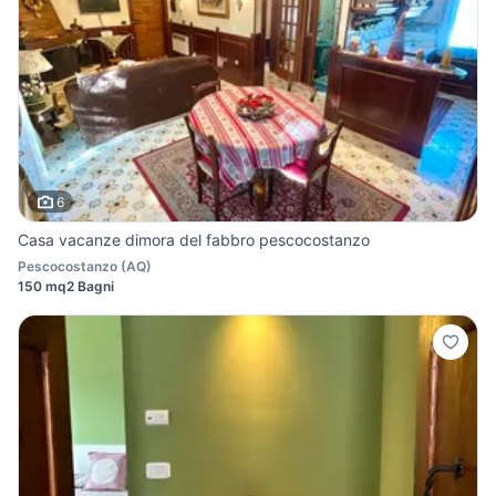
6
Casa vacanze dimora del fabbro pescocostanzo
Pescocostanzo
(
AQ
)
150 mq
2 Bagni