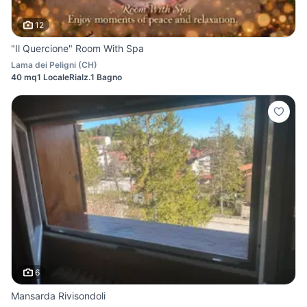
12
"Il Quercione" Room With Spa
Lama dei Peligni
(
CH
)
40 mq
1 Locale
Rialz.
1 Bagno
6
Mansarda Rivisondoli