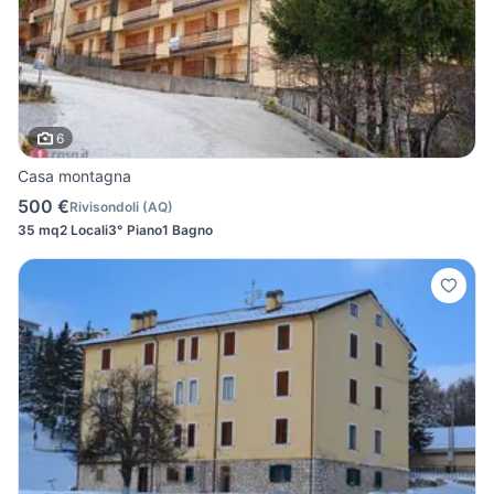
6
Casa montagna
500 €
Rivisondoli
(
AQ
)
35 mq
2 Locali
3° Piano
1 Bagno