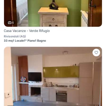
6
Casa Vacanze - Verde Rifugio
Rivisondoli
(
AQ
)
33 mq
1 Locale
1° Piano
1 Bagno