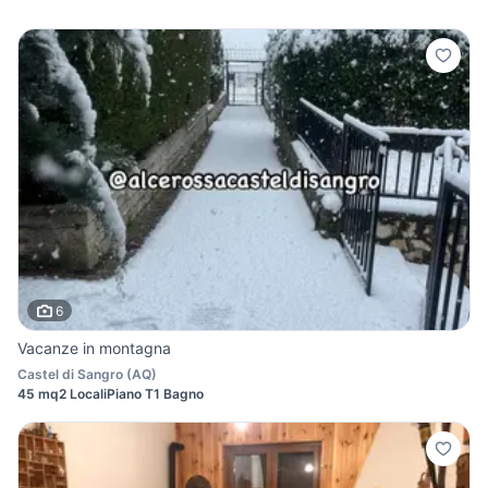
6
Vacanze in montagna
Castel di Sangro
(
AQ
)
45 mq
2 Locali
Piano T
1 Bagno