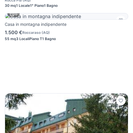
Rocca Pia
(
AQ
)
30 mq
1 Locale
1° Piano
1 Bagno
6
Casa in montagna indipendente
1.500 €
Roccaraso
(
AQ
)
55 mq
3 Locali
Piano T
1 Bagno