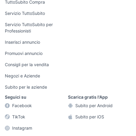
TuttoSubito Compra
commerciali
Servizio TuttoSubito
elettronica
per la casa e la
sports e hobby
Servizio TuttoSubito per
persona
Professionisti
Informatica
Animali
Arredamento e
Inserisci annuncio
Console e
Accessori per
Casalinghi
Videogiochi
animali
Promuovi annuncio
Elettrodomestici
Audio/Video
Musica e Film
Consigli per la vendita
Giardino e Fai da
Fotografia
Libri e Riviste
te
Negozi e Aziende
Telefonia
Strumenti Musicali
Abbigliamento e
Subito per le aziende
Accessori
Sports
Seguici su
Scarica gratis l'App
Tutto per i bambini
Facebook
Subito per Android
Biciclette
TikTok
Subito per iOS
Collezionismo
Instagram