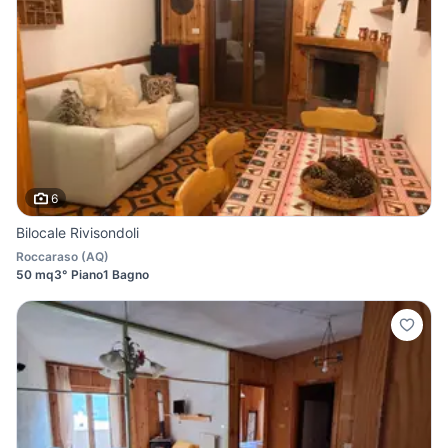
6
Bilocale Rivisondoli
Roccaraso
(
AQ
)
50 mq
3° Piano
1 Bagno