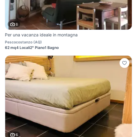
6
Per una vacanza ideale in montagna
Pescocostanzo
(
AQ
)
62 mq
4 Locali
2° Piano
1 Bagno
6