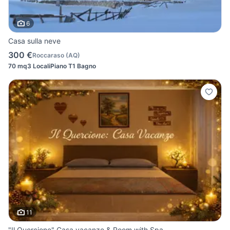
6
Casa sulla neve
300 €
Roccaraso
(
AQ
)
70 mq
3 Locali
Piano T
1 Bagno
11
"Il Quercione" Casa vacanze & Room with Spa