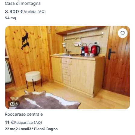
Casa di montagna
3.900 €
Ateleta
(
AQ
)
54 mq
6
Roccaraso centrale
11 €
Roccaraso
(
AQ
)
22 mq
2 Locali
3° Piano
1 Bagno