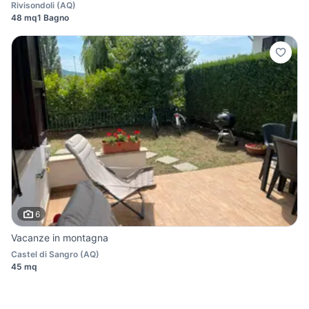
Rivisondoli
(
AQ
)
48 mq
1 Bagno
6
Vacanze in montagna
Castel di Sangro
(
AQ
)
45 mq