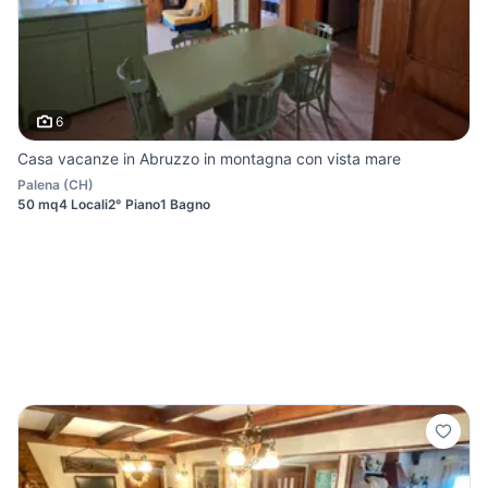
6
Casa vacanze in Abruzzo in montagna con vista mare
Palena
(
CH
)
50 mq
4 Locali
2° Piano
1 Bagno