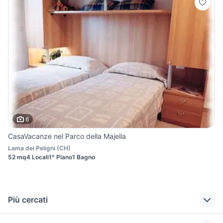
6
CasaVacanze nel Parco della Majella
Lama dei Peligni
(
CH
)
52 mq
4 Locali
1° Piano
1 Bagno
Più cercati
Correlati
Richerche simili
Suggerimenti