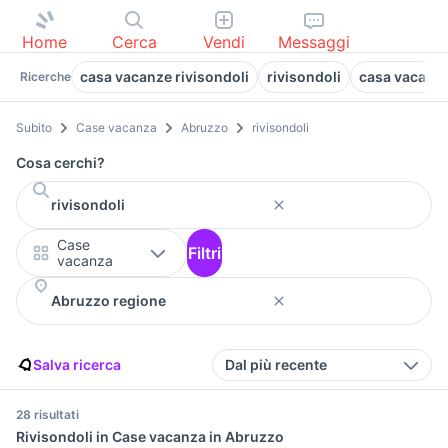
Home
Cerca
Vendi
Messaggi
casa vacanze rivisondoli
rivisondoli
casa vacanza
Ricerche
Subito
Case vacanza
Abruzzo
rivisondoli
Cosa cerchi?
Case
Filtri
vacanza
Salva ricerca
Dal più recente
28 risultati
Rivisondoli in Case vacanza in Abruzzo