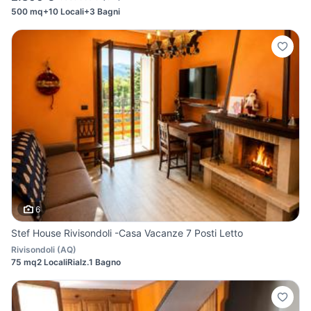
500 mq
+10 Locali
+3 Bagni
6
Stef House Rivisondoli -Casa Vacanze 7 Posti Letto
Rivisondoli
(
AQ
)
75 mq
2 Locali
Rialz.
1 Bagno