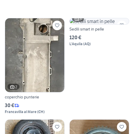
5
Sedili smart in pelle
120 €
L'Aquila
(
AQ
)
2
coperchio punterie
30 €
Francavilla al Mare
(
CH
)