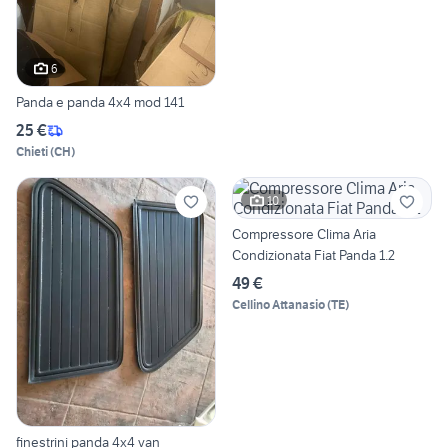
6
Panda e panda 4x4 mod 141
25 €
Chieti
(
CH
)
10
Compressore Clima Aria
Condizionata Fiat Panda 1.2
49 €
Cellino Attanasio
(
TE
)
finestrini panda 4x4 van