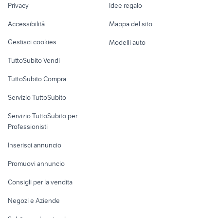
capua vetere auto
citroen c3 2012 accessori auto
Privacy
Idee regalo
Garage e box
Caravan e Camper
Accessibilità
Mappa del sito
Loft, mansarde e
Veicoli commerciali
altro
Gestisci cookies
Modelli auto
Case vacanza
TuttoSubito Vendi
Uffici e Locali
TuttoSubito Compra
commerciali
Servizio TuttoSubito
elettronica
per la casa e la
sports e hobby
Servizio TuttoSubito per
persona
Informatica
Animali
Professionisti
Arredamento e
Console e
Accessori per
Casalinghi
Inserisci annuncio
Videogiochi
animali
Elettrodomestici
Promuovi annuncio
Audio/Video
Musica e Film
Giardino e Fai da te
Consigli per la vendita
Fotografia
Libri e Riviste
Abbigliamento e
Negozi e Aziende
Telefonia
Strumenti Musicali
Accessori