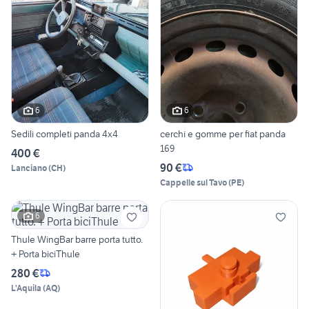
6
6
Sedili completi panda 4x4
cerchi e gomme per fiat panda
169
400 €
90 €
Lanciano
(
CH
)
Cappelle sul Tavo
(
PE
)
6
Thule WingBar barre porta tutto.
+ Porta biciThule
280 €
L'Aquila
(
AQ
)