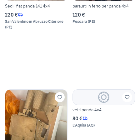
Sedili fiat panda 141 4x4
paraurti in ferro per panda 4x4
220 €
120 €
San Valentino in Abruzzo Citeriore
Pescara
(
PE
)
(
PE
)
vetri panda 4x4
80 €
L'Aquila
(
AQ
)