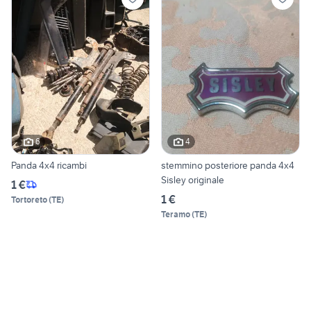
6
4
Panda 4x4 ricambi
stemmino posteriore panda 4x4
Sisley originale
1 €
1 €
Tortoreto
(
TE
)
Teramo
(
TE
)