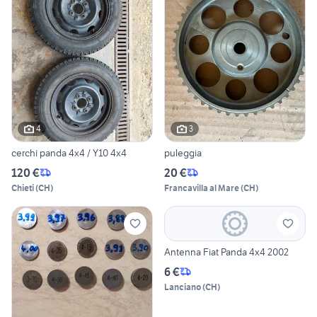
4
3
cerchi panda 4x4 / Y10 4x4
puleggia
120 €
20 €
Chieti
(
CH
)
Francavilla al Mare
(
CH
)
Antenna Fiat Panda 4x4 2002
6 €
Lanciano
(
CH
)