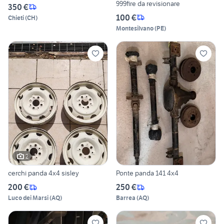
999fire da revisionare
350 €
100 €
Chieti
(
CH
)
Montesilvano
(
PE
)
2
cerchi panda 4x4 sisley
Ponte panda 141 4x4
200 €
250 €
Luco dei Marsi
(
AQ
)
Barrea
(
AQ
)