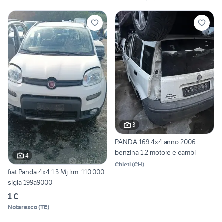
3
PANDA 169 4x4 anno 2006
benzina 1.2 motore e cambi
4
Chieti
(
CH
)
fiat Panda 4x4 1.3 Mj km. 110.000
sigla 199a9000
1 €
Notaresco
(
TE
)