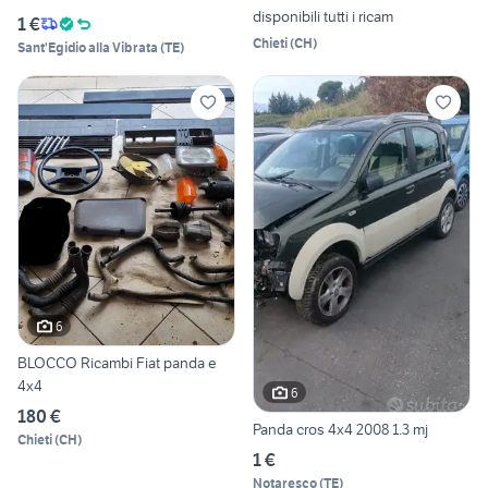
disponibili tutti i ricam
1 €
Chieti
(
CH
)
Sant'Egidio alla Vibrata
(
TE
)
6
BLOCCO Ricambi Fiat panda e
4x4
6
180 €
Panda cros 4x4 2008 1.3 mj
Chieti
(
CH
)
1 €
Notaresco
(
TE
)