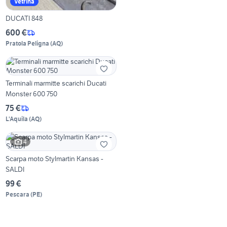
Vetrina
DUCATI 848
600 €
Pratola Peligna
(
AQ
)
Terminali marmitte scarichi Ducati
Monster 600 750
75 €
L'Aquila
(
AQ
)
4
Scarpa moto Stylmartin Kansas -
SALDI
99 €
Pescara
(
PE
)