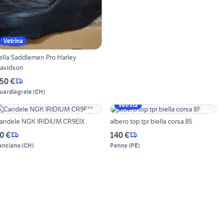
Vetrina
lla Saddlemen Pro Harley
avidson
50 €
uardiagrele
(
CH
)
Vetrina
andele NGK IRIDIUM CR9EIX
albero top tpr biella corsa 85
0 €
140 €
anciano
(
CH
)
Penne
(
PE
)