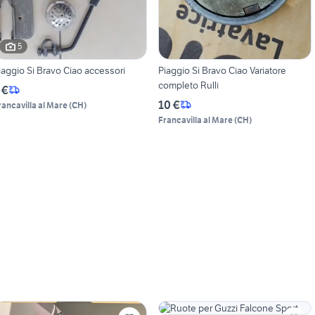
5
iaggio Si Bravo Ciao accessori
Piaggio Si Bravo Ciao Variatore
completo Rulli
 €
10 €
rancavilla al Mare
(
CH
)
Francavilla al Mare
(
CH
)