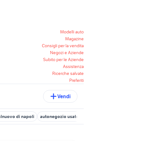
Modelli auto
Magazine
Consigli per la vendita
Negozi e Aziende
Subito per le Aziende
Assistenza
Ricerche salvate
Preferiti
Vendi
alnuovo di napoli
autonegozio usato patente b
auto grandinate