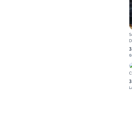
Se
D
3
G
C
3
L