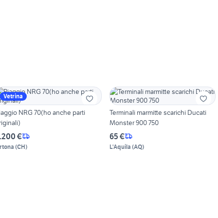
Vetrina
iaggio NRG 70(ho anche parti
Terminali marmitte scarichi Ducati
riginali)
Monster 900 750
.200 €
65 €
rtona
(
CH
)
L'Aquila
(
AQ
)