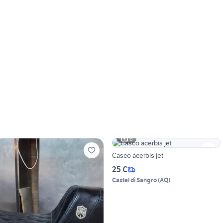
6
Casco acerbis jet
25 €
Castel di Sangro
(
AQ
)