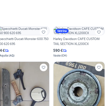
Vetrina
pecchietti Ducati Monster 600 750
Harley Davidson CAFE CUSTOM
00 620 695
TAIL SECTION XL1200CX
4 €
590 €
'Aquila
(
AQ
)
Vasto
(
CH
)