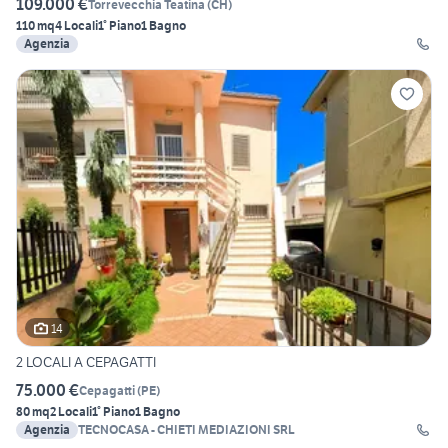
109.000 €
Torrevecchia Teatina
(
CH
)
110 mq
4 Locali
1° Piano
1 Bagno
Agenzia
14
2 LOCALI A CEPAGATTI
75.000 €
Cepagatti
(
PE
)
80 mq
2 Locali
1° Piano
1 Bagno
Agenzia
TECNOCASA - CHIETI MEDIAZIONI SRL