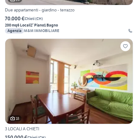
Due appartamenti - giardino - terrazzo
70.000 €
Chieti
(
CH
)
200 mq
6 Locali
2° Piano
1 Bagno
Agenzia
M&M IMMOBILIARE
18
3 LOCALI A CHIETI
150.000 €
Chieti
(
CH
)