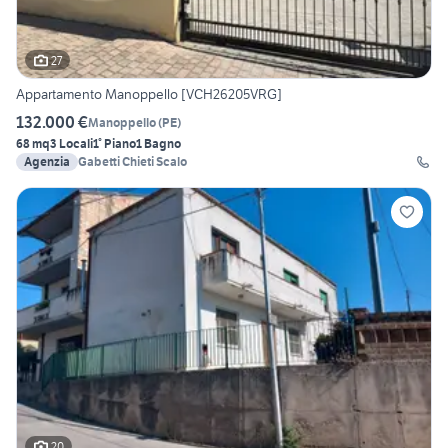
27
Appartamento Manoppello [VCH26205VRG]
132.000 €
Manoppello
(
PE
)
68 mq
3 Locali
1° Piano
1 Bagno
Agenzia
Gabetti Chieti Scalo
20