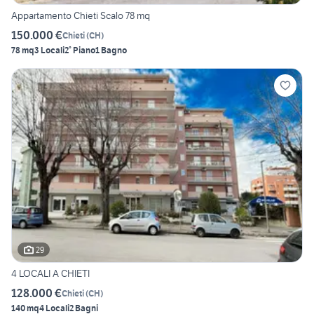
Appartamento Chieti Scalo 78 mq
150.000 €
Chieti
(
CH
)
78 mq
3 Locali
2° Piano
1 Bagno
29
4 LOCALI A CHIETI
128.000 €
Chieti
(
CH
)
140 mq
4 Locali
2 Bagni