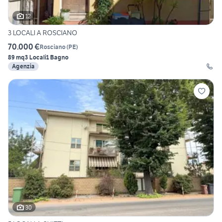
12
3 LOCALI A ROSCIANO
70.000 €
Rosciano
(
PE
)
89 mq
3 Locali
1 Bagno
Agenzia
30