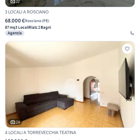
22
3 LOCALI A ROSCIANO
68.000 €
Rosciano
(
PE
)
87 mq
3 Locali
Rialz.
2 Bagni
Agenzia
24
4 LOCALI A TORREVECCHIA TEATINA