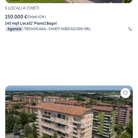
5 LOCALI A CHIETI
150.000 €
Chieti
(
CH
)
143 mq
5 Locali
2° Piano
2 Bagni
Agenzia
TECNOCASA - CHIETI MEDIAZIONI SRL