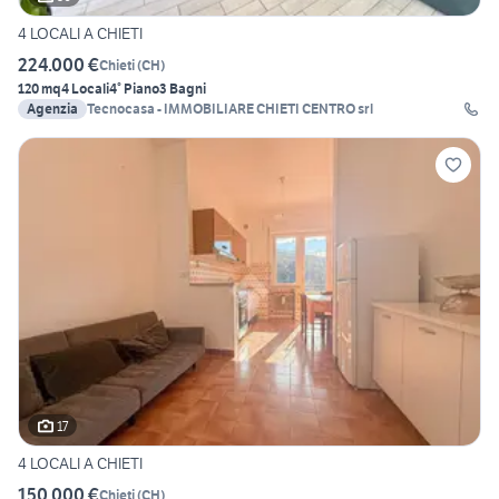
4 LOCALI A CHIETI
224.000 €
Chieti
(
CH
)
120 mq
4 Locali
4° Piano
3 Bagni
Agenzia
Tecnocasa - IMMOBILIARE CHIETI CENTRO srl
17
4 LOCALI A CHIETI
150.000 €
Chieti
(
CH
)