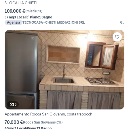
3 LOCALI A CHIETI
109.000 €
Chieti
(
CH
)
57 mq
3 Locali
3° Piano
1 Bagno
Agenzia
TECNOCASA - CHIETI MEDIAZIONI SRL
6
Appartamento Rocca San Giovanni, costa trabocchi
70.000 €
Rocca San Giovanni
(
CH
)
60 mq
3 Locali
Piano T
1 Bagno