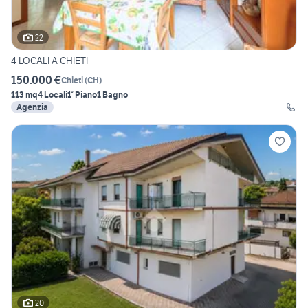
22
4 LOCALI A CHIETI
150.000 €
Chieti
(
CH
)
113 mq
4 Locali
1° Piano
1 Bagno
Agenzia
20