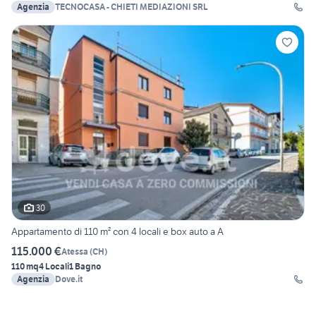
Agenzia
TECNOCASA - CHIETI MEDIAZIONI SRL
30
Appartamento di 110 m² con 4 locali e box auto a A
115.000 €
Atessa
(
CH
)
110 mq
4 Locali
1 Bagno
Agenzia
Dove.it