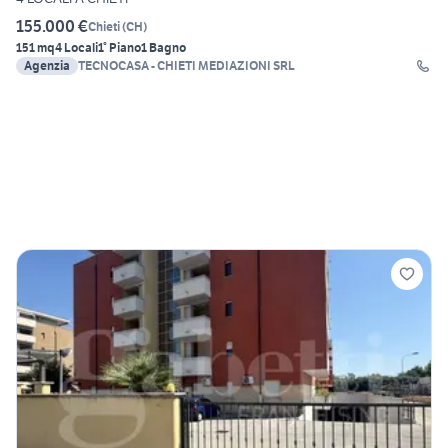
155.000 €
Chieti
(
CH
)
151 mq
4 Locali
1° Piano
1 Bagno
Agenzia
TECNOCASA - CHIETI MEDIAZIONI SRL