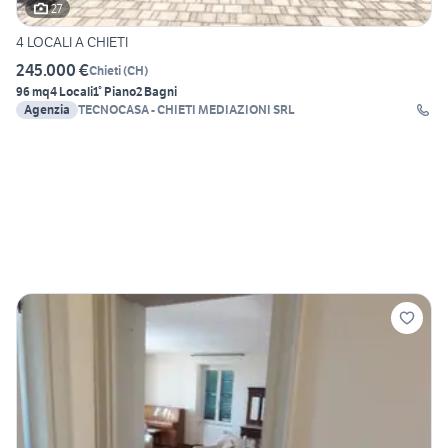
27
4 LOCALI A CHIETI
245.000 €
Chieti
(
CH
)
96 mq
4 Locali
1° Piano
2 Bagni
Agenzia
TECNOCASA - CHIETI MEDIAZIONI SRL