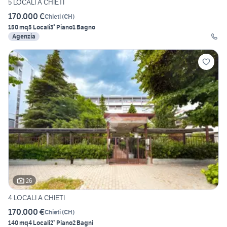
5 LOCALI A CHIETI
170.000 €
Chieti
(
CH
)
150 mq
5 Locali
3° Piano
1 Bagno
Agenzia
26
4 LOCALI A CHIETI
170.000 €
Chieti
(
CH
)
140 mq
4 Locali
2° Piano
2 Bagni