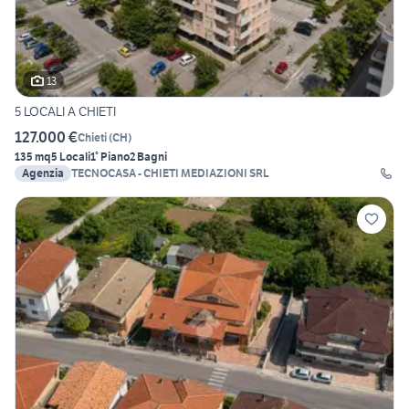
13
5 LOCALI A CHIETI
127.000 €
Chieti
(
CH
)
135 mq
5 Locali
1° Piano
2 Bagni
Agenzia
TECNOCASA - CHIETI MEDIAZIONI SRL