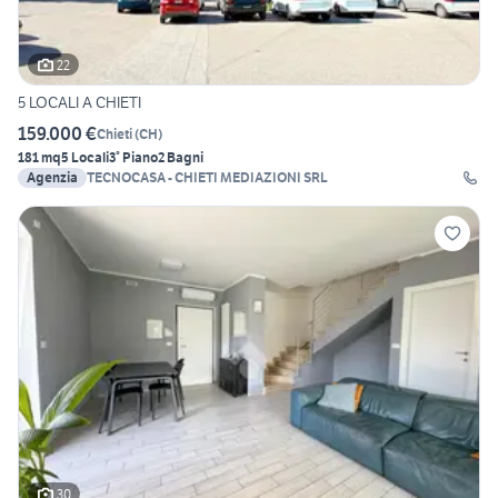
22
5 LOCALI A CHIETI
159.000 €
Chieti
(
CH
)
181 mq
5 Locali
3° Piano
2 Bagni
Agenzia
TECNOCASA - CHIETI MEDIAZIONI SRL
30