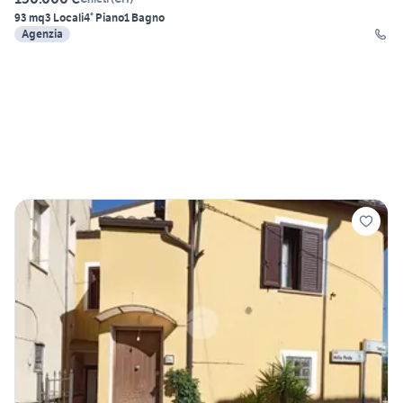
93 mq
3 Locali
4° Piano
1 Bagno
Agenzia