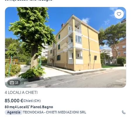
18
4 LOCALI A CHIETI
85.000 €
Chieti
(
CH
)
80 mq
4 Locali
1° Piano
1 Bagno
Agenzia
TECNOCASA - CHIETI MEDIAZIONI SRL