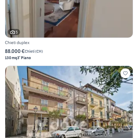
5
Chieti duplex
88.000 €
Chieti
(
CH
)
130 mq
3° Piano