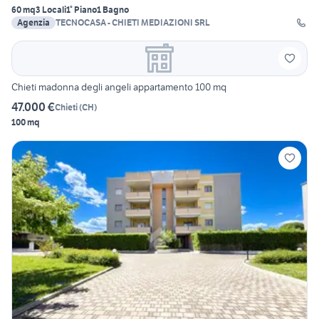
60 mq
3 Locali
1° Piano
1 Bagno
Agenzia
TECNOCASA - CHIETI MEDIAZIONI SRL
Chieti madonna degli angeli appartamento 100 mq
47.000 €
Chieti
(
CH
)
100 mq