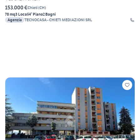
153.000 €
Chieti
(
CH
)
78 mq
3 Locali
4° Piano
2 Bagni
Agenzia
TECNOCASA - CHIETI MEDIAZIONI SRL