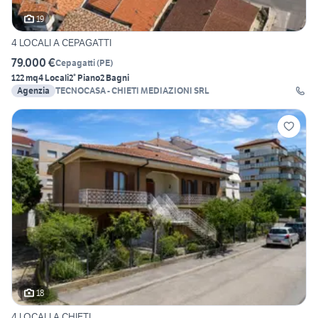
19
4 LOCALI A CEPAGATTI
79.000 €
Cepagatti
(
PE
)
122 mq
4 Locali
2° Piano
2 Bagni
Agenzia
TECNOCASA - CHIETI MEDIAZIONI SRL
18
4 LOCALI A CHIETI