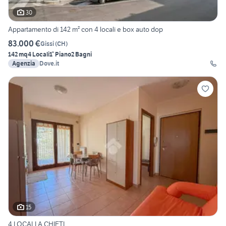
30
Appartamento di 142 m² con 4 locali e box auto dop
83.000 €
Gissi
(
CH
)
142 mq
4 Locali
1° Piano
2 Bagni
Agenzia
Dove.it
15
4 LOCALI A CHIETI