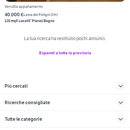
Vendita appartamento
40.000 €
Lama dei Peligni
(
CH
)
120 mq
5 Locali
3° Piano
1 Bagno
La tua ricerca ha restituito pochi annunci.
Espandi a tutta la provincia
Più cercati
Correlati
Richerche simili
Suggerimenti
Ricerche consigliate
vendita
appartamenti in
mini appartamenti in
appartamenti
vendita spoltore
affitto teramo
immobili in vendita ascoli piceno
marina di lesina
Tutte le categorie
Villalfonsina
cerco casa in affitto
monolocale pescara
affitto appartamenti da privati
case in vendita tavagnacco
vendita
a giulianova
Messina provincia
vendita