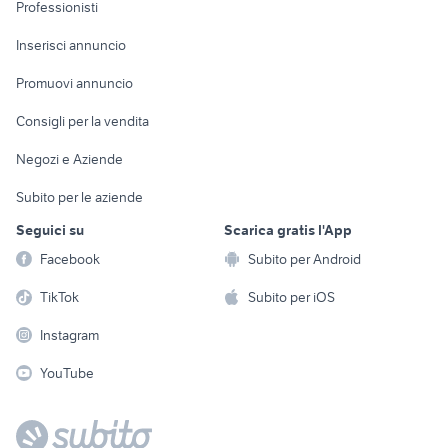
Informatica
Animali
Professionisti
Arredamento e
Console e
Accessori per
Casalinghi
Inserisci annuncio
Videogiochi
animali
Elettrodomestici
Promuovi annuncio
Audio/Video
Musica e Film
Giardino e Fai da te
Consigli per la vendita
Fotografia
Libri e Riviste
Abbigliamento e
Negozi e Aziende
Telefonia
Strumenti Musicali
Accessori
Subito per le aziende
Sports
Tutto per i bambini
Seguici su
Scarica gratis l'App
Biciclette
Facebook
Subito per Android
Collezionismo
TikTok
Subito per iOS
Instagram
YouTube