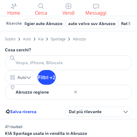
Home
Cerca
Vendi
Messaggi
ligier auto Abruzzo
auto volvo suv Abruzzo
fiat 50
Ricerche
Subito
Auto
Kia
Sportage
Abruzzo
Cosa cerchi?
Filtri +2
Auto
Salva ricerca
Dal più rilevante
47 risultati
KIA Sportage usata in vendita in Abruzzo