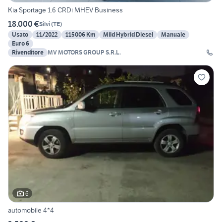
Kia Sportage 1.6 CRDi MHEV Business
18.000 €
Silvi
(
TE
)
Usato
11/2022
115006 Km
Mild Hybrid Diesel
Manuale
Euro 6
Rivenditore
MV MOTORS GROUP S.R.L.
6
automobile 4*4