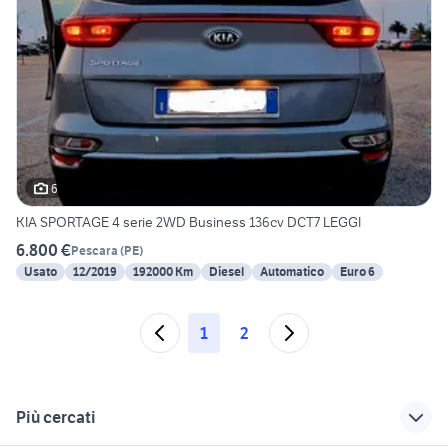
6
KIA SPORTAGE 4 serie 2WD Business 136cv DCT7 LEGGI
6.800 €
Pescara
(
PE
)
Usato
12/2019
192000 Km
Diesel
Automatico
Euro 6
1
2
Più cercati