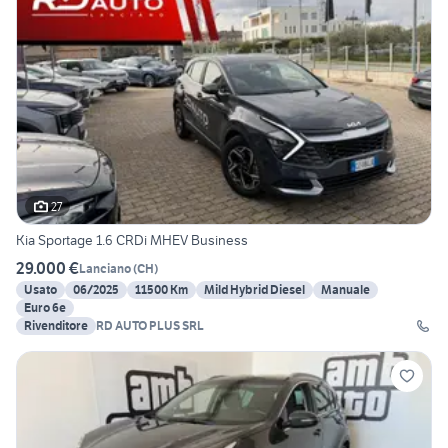
27
Kia Sportage 1.6 CRDi MHEV Business
29.000 €
Lanciano
(
CH
)
Usato
06/2025
11500 Km
Mild Hybrid Diesel
Manuale
Euro 6e
Rivenditore
RD AUTO PLUS SRL