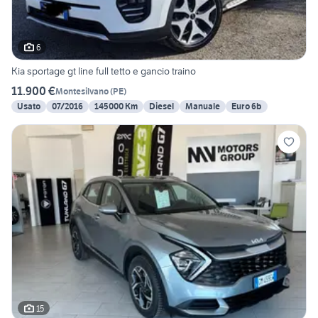
6
Kia sportage gt line full tetto e gancio traino
11.900 €
Montesilvano
(
PE
)
Usato
07/2016
145000 Km
Diesel
Manuale
Euro 6b
15