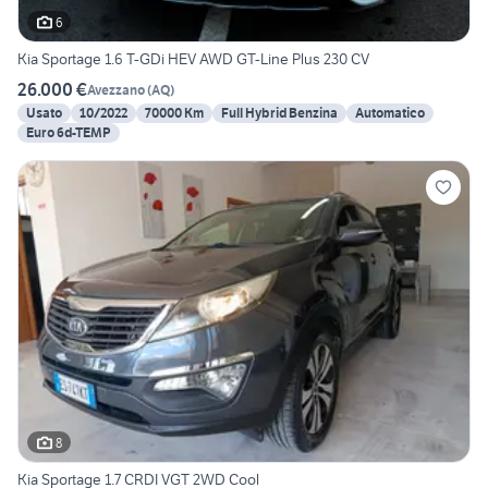
6
Kia Sportage 1.6 T-GDi HEV AWD GT-Line Plus 230 CV
26.000 €
Avezzano
(
AQ
)
Usato
10/2022
70000 Km
Full Hybrid Benzina
Automatico
Euro 6d-TEMP
8
Kia Sportage 1.7 CRDI VGT 2WD Cool