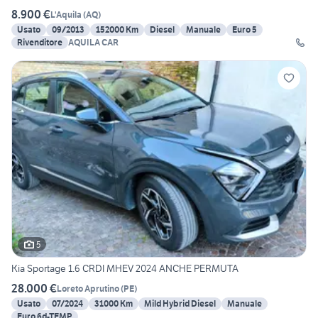
8.900 €
L'Aquila
(
AQ
)
Usato
09/2013
152000 Km
Diesel
Manuale
Euro 5
Rivenditore
AQUILA CAR
5
Kia Sportage 1.6 CRDI MHEV 2024 ANCHE PERMUTA
28.000 €
Loreto Aprutino
(
PE
)
Usato
07/2024
31000 Km
Mild Hybrid Diesel
Manuale
Euro 6d-TEMP