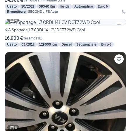
24.900 €
San Giovanni Teatino
(
CH
)
Usato
10/2022
39340 Km
Ibrida
Automatico
Euro 6
Rivenditore
SECONDLIFE Auto
4
KIA Sportage 1.7 CRDI 141 CV DCT7 2WD Cool
16.900 €
Teramo
(
TE
)
Usato
03/2017
129000 Km
Diesel
Sequenziale
Euro 6
6