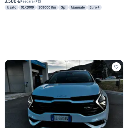
3.500 €
Pescara
(
PE
)
Usato
01/2009
208000 Km
Gpl
Manuale
Euro 4