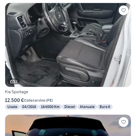
3
Kia Sportage
12.500 €
Collecorvino
(
PE
)
Usato
04/2016
164000 Km
Diesel
Manuale
Euro 6