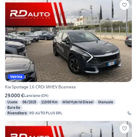
Vetrina
Kia Sportage 1.6 CRDi MHEV Business
29.000 €
Lanciano
(
CH
)
Usato
06/2025
11500 Km
Mild Hybrid Diesel
Manuale
Euro 6e
Rivenditore
RD AUTO PLUS SRL