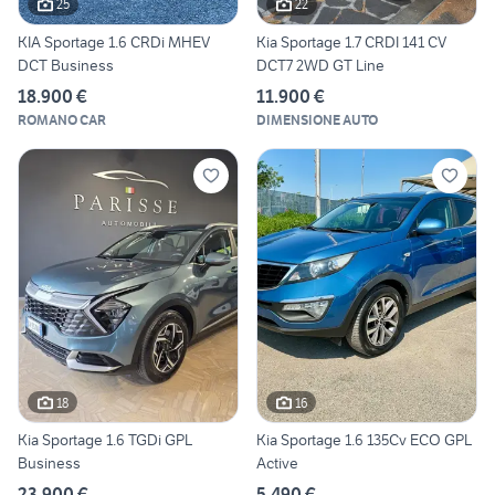
25
22
KIA Sportage 1.6 CRDi MHEV
Kia Sportage 1.7 CRDI 141 CV
DCT Business
DCT7 2WD GT Line
18.900 €
11.900 €
ROMANO CAR
DIMENSIONE AUTO
18
16
Kia Sportage 1.6 TGDi GPL
Kia Sportage 1.6 135Cv ECO GPL
Business
Active
23.900 €
5.490 €