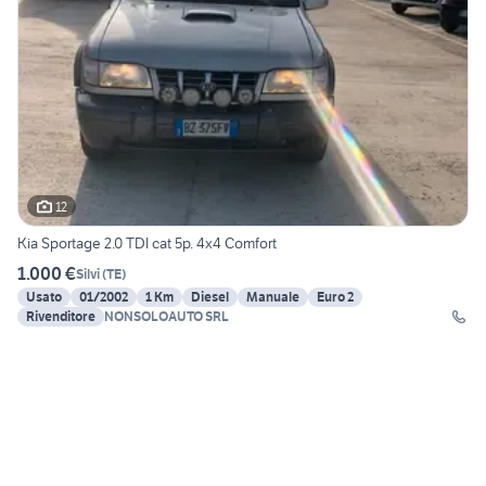
12
Kia Sportage 2.0 TDI cat 5p. 4x4 Comfort
1.000 €
Silvi
(
TE
)
Usato
01/2002
1 Km
Diesel
Manuale
Euro 2
Rivenditore
NONSOLOAUTO SRL