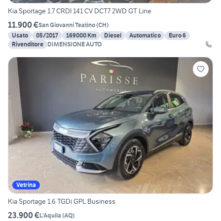
Kia Sportage 1.7 CRDI 141 CV DCT7 2WD GT Line
11.900 €
San Giovanni Teatino
(
CH
)
Usato
05/2017
169000 Km
Diesel
Automatico
Euro 6
Rivenditore
DIMENSIONE AUTO
Vetrina
Kia Sportage 1.6 TGDi GPL Business
23.900 €
L'Aquila
(
AQ
)