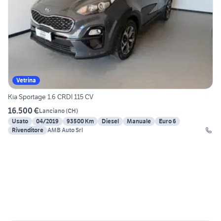
Vetrina
Kia Sportage 1.6 CRDI 115 CV
16.500 €
Lanciano
(
CH
)
Usato
04/2019
93500 Km
Diesel
Manuale
Euro 6
Rivenditore
AMB Auto Srl