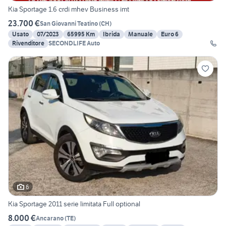
Kia Sportage 1.6 crdi mhev Business imt
23.700 €
San Giovanni Teatino
(
CH
)
Usato
07/2023
65995 Km
Ibrida
Manuale
Euro 6
Rivenditore
SECONDLIFE Auto
6
Kia Sportage 2011 serie limitata Full optional
8.000 €
Ancarano
(
TE
)