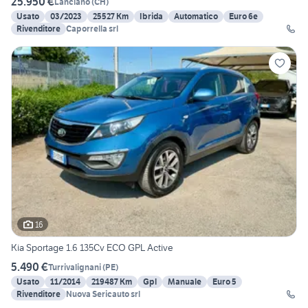
25.950 €
Lanciano
(
CH
)
Usato
03/2023
25527 Km
Ibrida
Automatico
Euro 6e
Rivenditore
Caporrella srl
16
Kia Sportage 1.6 135Cv ECO GPL Active
5.490 €
Turrivalignani
(
PE
)
Usato
11/2014
219487 Km
Gpl
Manuale
Euro 5
Rivenditore
Nuova Sericauto srl