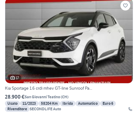
17
Kia Sportage 1.6 crdi mhev GT-line Sunroof Pa...
28.900 €
San Giovanni Teatino
(
CH
)
Usato
11/2023
58204 Km
Ibrida
Automatico
Euro 6
Rivenditore
SECONDLIFE Auto