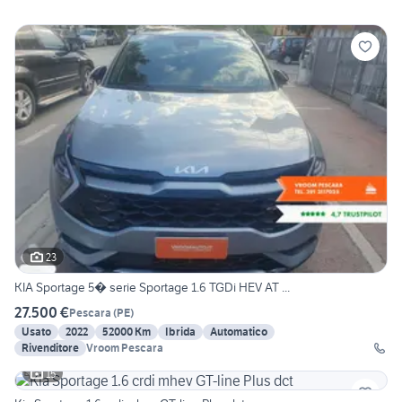
23
KIA Sportage 5� serie Sportage 1.6 TGDi HEV AT ...
27.500 €
Pescara
(
PE
)
Usato
2022
52000 Km
Ibrida
Automatico
Rivenditore
Vroom Pescara
15