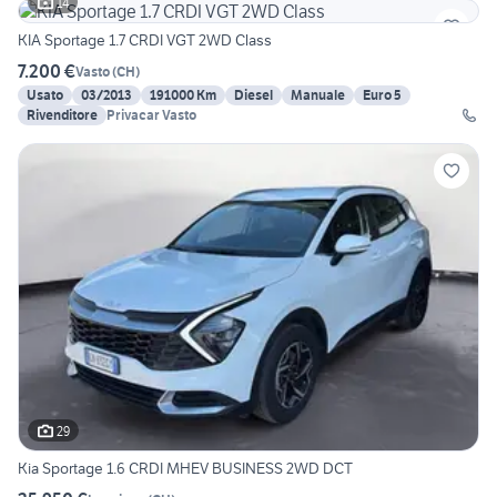
14
KIA Sportage 1.7 CRDI VGT 2WD Class
7.200 €
Vasto
(
CH
)
Usato
03/2013
191000 Km
Diesel
Manuale
Euro 5
Rivenditore
Privacar Vasto
29
Kia Sportage 1.6 CRDI MHEV BUSINESS 2WD DCT