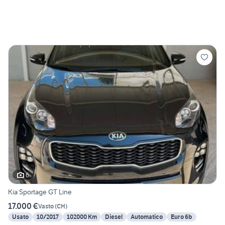
6
Kia Sportage GT Line
17.000 €
Vasto
(
CH
)
Usato
10/2017
102000 Km
Diesel
Automatico
Euro 6b