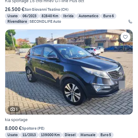
Kia Sportage 1.6 crdi mhev GT-line Plus dct
26.500 €
San Giovanni Teatino
(
CH
)
Usato
06/2023
82840 Km
Ibrida
Automatico
Euro 6
Rivenditore
SECONDLIFE Auto
6
kia sportage
8.000 €
Spoltore
(
PE
)
Usato
11/2013
139000 Km
Diesel
Manuale
Euro 5