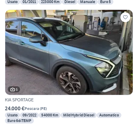
Usato
01/2011
223000 Km
Diesel
Manuale
Euro 5
6
KIA SPORTAGE
24.000 €
Pescara
(
PE
)
Usato
09/2022
54000 Km
Mild Hybrid Diesel
Automatico
Euro 6d-TEMP