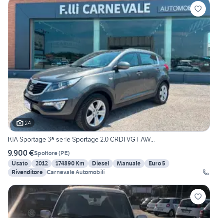
24
KIA Sportage 3ª serie Sportage 2.0 CRDI VGT AW...
9.900 €
Spoltore
(
PE
)
Usato
2012
174890 Km
Diesel
Manuale
Euro 5
Rivenditore
Carnevale Automobili