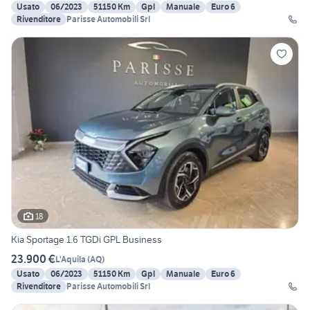
Usato
06/2023
51150 Km
Gpl
Manuale
Euro 6
Rivenditore
Parisse Automobili Srl
18
Kia Sportage 1.6 TGDi GPL Business
23.900 €
L'Aquila
(
AQ
)
Usato
06/2023
51150 Km
Gpl
Manuale
Euro 6
Rivenditore
Parisse Automobili Srl