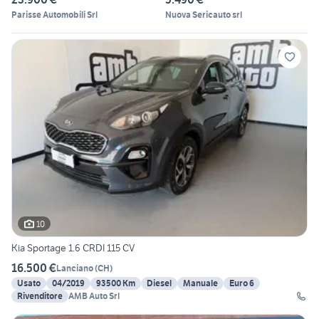
Parisse Automobili Srl
Nuova Sericauto srl
10
Kia Sportage 1.6 CRDI 115 CV
16.500 €
Lanciano
(
CH
)
Usato
04/2019
93500 Km
Diesel
Manuale
Euro 6
Rivenditore
AMB Auto Srl