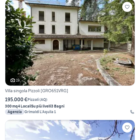
19
Villa singola Pizzoli [GRO651VRG]
195.000 €
Pizzoli
(
AQ
)
300 mq
4 Locali
Su più livelli
3 Bagni
Agenzia
Grimaldi L'Aquila 1