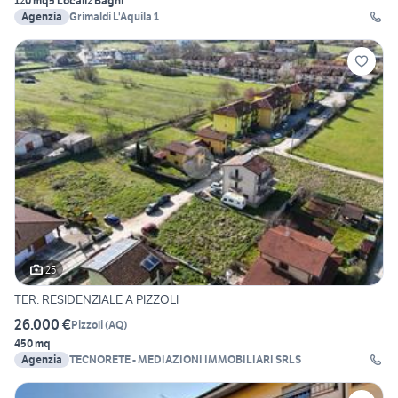
120 mq
5 Locali
2 Bagni
Agenzia
Grimaldi L'Aquila 1
25
TER. RESIDENZIALE A PIZZOLI
26.000 €
Pizzoli
(
AQ
)
450 mq
Agenzia
TECNORETE - MEDIAZIONI IMMOBILIARI SRLS