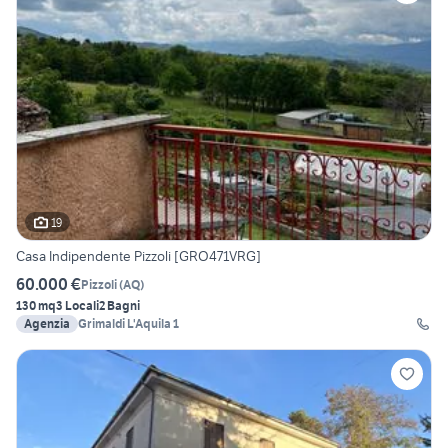
19
Casa Indipendente Pizzoli [GRO471VRG]
60.000 €
Pizzoli
(
AQ
)
130 mq
3 Locali
2 Bagni
Agenzia
Grimaldi L'Aquila 1