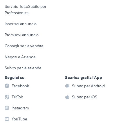
elettronica
per la casa e la
sports e hobby
Servizio TuttoSubito per
persona
Informatica
Animali
Professionisti
Arredamento e
Console e
Accessori per
Casalinghi
Inserisci annuncio
Videogiochi
animali
Elettrodomestici
Promuovi annuncio
Audio/Video
Musica e Film
Giardino e Fai da te
Consigli per la vendita
Fotografia
Libri e Riviste
Abbigliamento e
Negozi e Aziende
Telefonia
Strumenti Musicali
Accessori
Subito per le aziende
Sports
Tutto per i bambini
Seguici su
Scarica gratis l'App
Biciclette
Facebook
Subito per Android
Collezionismo
TikTok
Subito per iOS
Instagram
YouTube