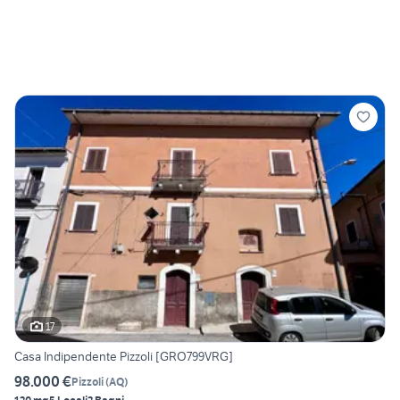
17
Casa Indipendente Pizzoli [GRO799VRG]
98.000 €
Pizzoli
(
AQ
)