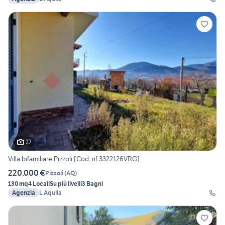
27
Villa bifamiliare Pizzoli [Cod. rif 3322126VRG]
220.000 €
Pizzoli
(
AQ
)
130 mq
4 Locali
Su più livelli
3 Bagni
Agenzia
L Aquila