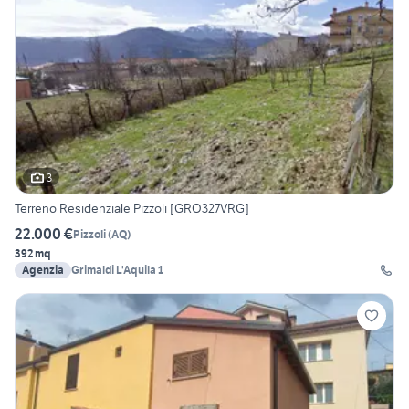
3
Terreno Residenziale Pizzoli [GRO327VRG]
22.000 €
Pizzoli
(
AQ
)
392 mq
Agenzia
Grimaldi L'Aquila 1