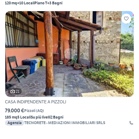
120 mq
+10 Locali
Piano T
+3 Bagni
21
CASA INDIPENDENTE A PIZZOLI
79.000 €
Pizzoli
(
AQ
)
185 mq
5 Locali
Su più livelli
2 Bagni
Agenzia
TECNORETE - MEDIAZIONI IMMOBILIARI SRLS