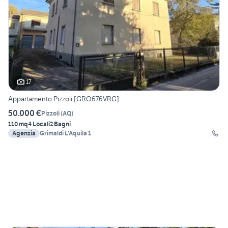
17
Appartamento Pizzoli [GRO676VRG]
50.000 €
Pizzoli
(
AQ
)
110 mq
4 Locali
2 Bagni
Agenzia
Grimaldi L'Aquila 1