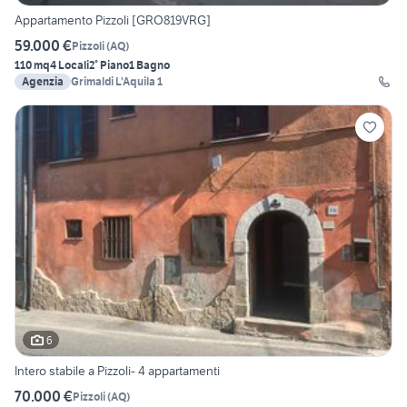
Appartamento Pizzoli [GRO819VRG]
59.000 €
Pizzoli
(
AQ
)
110 mq
4 Locali
2° Piano
1 Bagno
Agenzia
Grimaldi L'Aquila 1
6
Intero stabile a Pizzoli- 4 appartamenti
70.000 €
Pizzoli
(
AQ
)