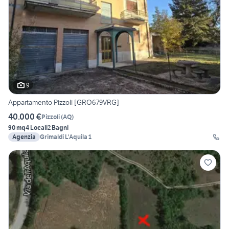
9
Appartamento Pizzoli [GRO679VRG]
40.000 €
Pizzoli
(
AQ
)
90 mq
4 Locali
2 Bagni
Agenzia
Grimaldi L'Aquila 1