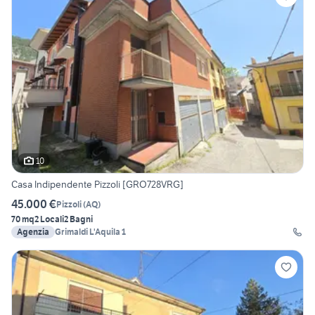
10
Casa Indipendente Pizzoli [GRO728VRG]
45.000 €
Pizzoli
(
AQ
)
70 mq
2 Locali
2 Bagni
Agenzia
Grimaldi L'Aquila 1