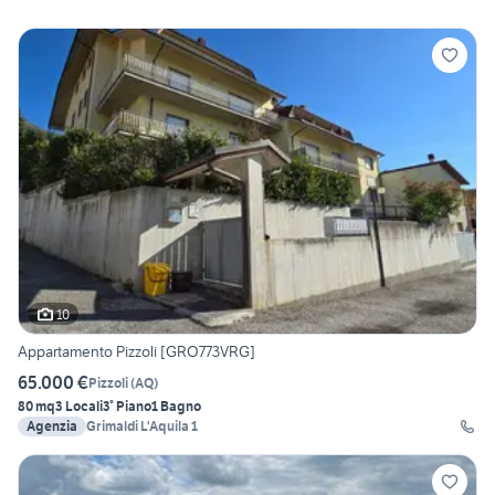
10
Appartamento Pizzoli [GRO773VRG]
65.000 €
Pizzoli
(
AQ
)
80 mq
3 Locali
3° Piano
1 Bagno
Agenzia
Grimaldi L'Aquila 1