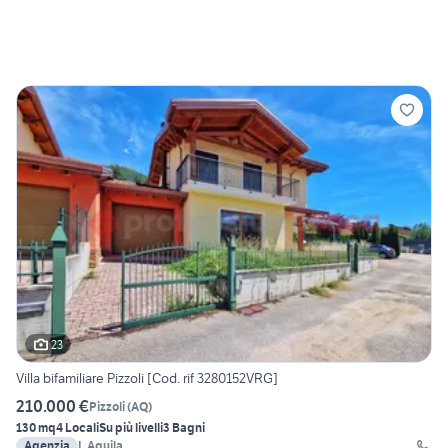
23
Villa bifamiliare Pizzoli [Cod. rif 3280152VRG]
210.000 €
Pizzoli
(
AQ
)
130 mq
4 Locali
Su più livelli
3 Bagni
Agenzia
L Aquila