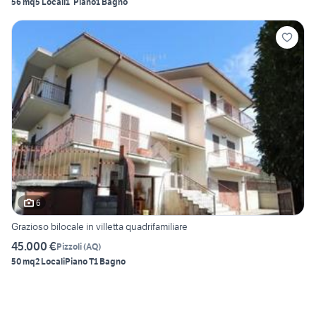
56 mq
5 Locali
1° Piano
1 Bagno
6
Grazioso bilocale in villetta quadrifamiliare
45.000 €
Pizzoli
(
AQ
)
50 mq
2 Locali
Piano T
1 Bagno