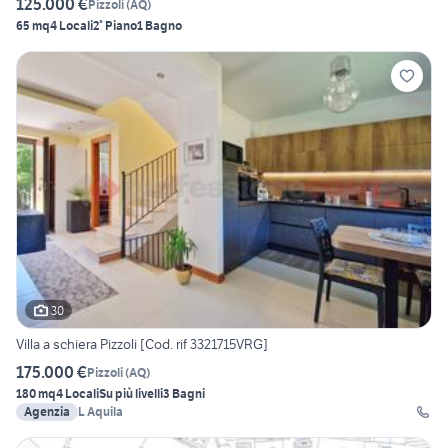
125.000 €
Pizzoli
(
AQ
)
65 mq
4 Locali
2° Piano
1 Bagno
30
Villa a schiera Pizzoli [Cod. rif 3321715VRG]
175.000 €
Pizzoli
(
AQ
)
180 mq
4 Locali
Su più livelli
3 Bagni
Agenzia
L Aquila