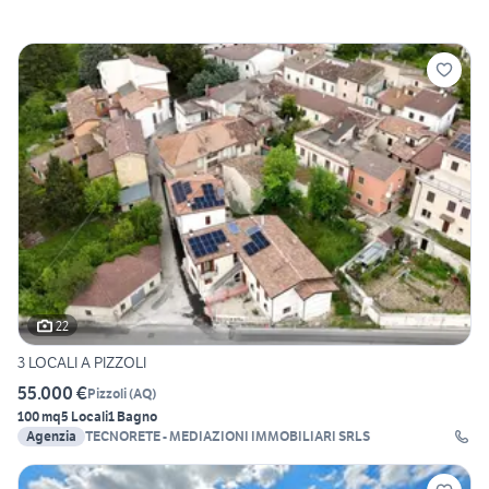
22
3 LOCALI A PIZZOLI
55.000 €
Pizzoli
(
AQ
)
100 mq
5 Locali
1 Bagno
Agenzia
TECNORETE - MEDIAZIONI IMMOBILIARI SRLS