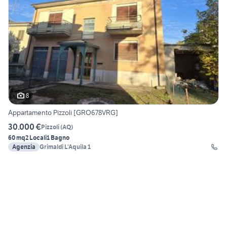
8
Appartamento Pizzoli [GRO678VRG]
30.000 €
Pizzoli
(
AQ
)
60 mq
2 Locali
1 Bagno
Agenzia
Grimaldi L'Aquila 1