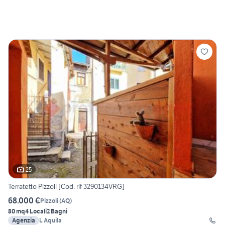
25
Terratetto Pizzoli [Cod. rif 3290134VRG]
68.000 €
Pizzoli
(
AQ
)
80 mq
4 Locali
2 Bagni
Agenzia
L Aquila