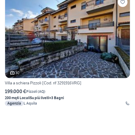
30
Villa a schiera Pizzoli [Cod. rif 3291916VRG]
199.000 €
Pizzoli
(
AQ
)
200 mq
6 Locali
Su più livelli
+3 Bagni
Agenzia
L Aquila