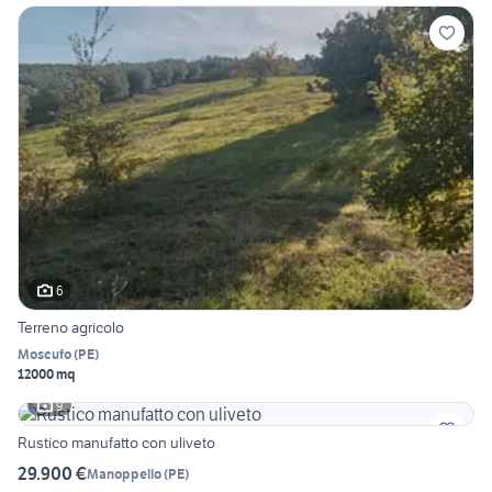
6
Terreno agricolo
Moscufo
(
PE
)
12000 mq
9
Rustico manufatto con uliveto
29.900 €
Manoppello
(
PE
)