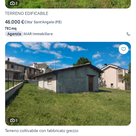
8
TERRENO EDIFICABILE
46.000 €
Citta' Sant'Angelo
(
PE
)
792 mq
Agenzia
MAR Immobiliare
6
Terreno coltivabile con fabbricato grezzo