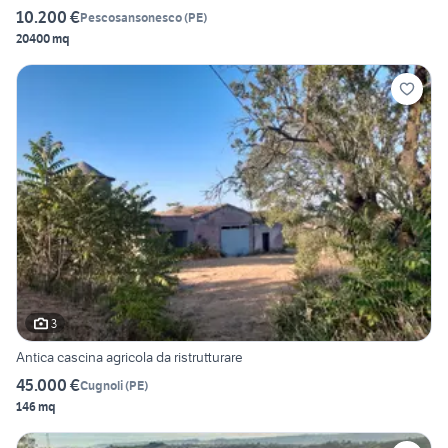
10.200 €
Pescosansonesco
(
PE
)
20400 mq
3
Antica cascina agricola da ristrutturare
45.000 €
Cugnoli
(
PE
)
146 mq