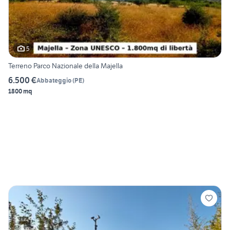
5
Terreno Parco Nazionale della Majella
6.500 €
Abbateggio
(
PE
)
1800 mq