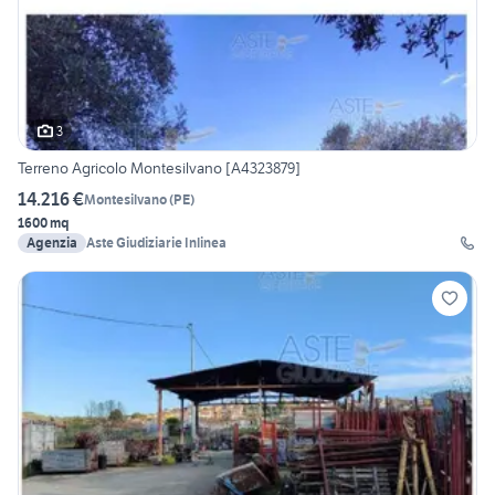
3
Terreno Agricolo Montesilvano [A4323879]
14.216 €
Montesilvano
(
PE
)
1600 mq
Agenzia
Aste Giudiziarie Inlinea