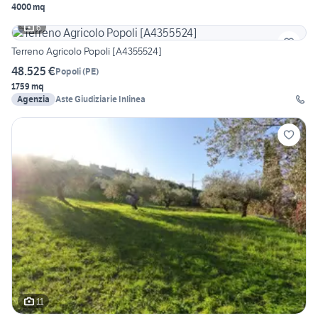
4000 mq
6
Terreno Agricolo Popoli [A4355524]
48.525 €
Popoli
(
PE
)
1759 mq
Agenzia
Aste Giudiziarie Inlinea
11