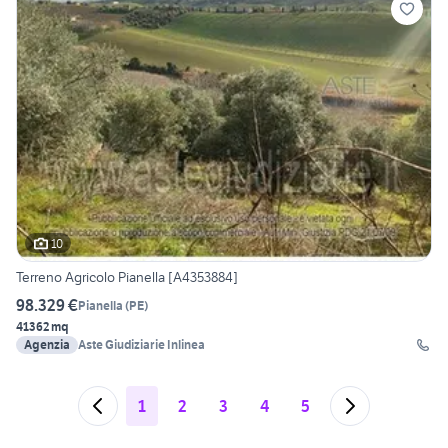
10
Terreno Agricolo Pianella [A4353884]
98.329 €
Pianella
(
PE
)
41362 mq
Agenzia
Aste Giudiziarie Inlinea
1
2
3
4
5