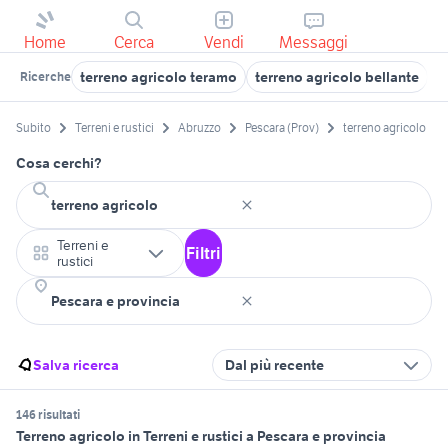
Home
Cerca
Vendi
Messaggi
terreno agricolo teramo
terreno agricolo bellante
t
Ricerche
Subito
Terreni e rustici
Abruzzo
Pescara (Prov)
terreno agricolo
Cosa cerchi?
Terreni e
Filtri
rustici
Salva ricerca
Dal più recente
146 risultati
Terreno agricolo in Terreni e rustici a Pescara e provincia