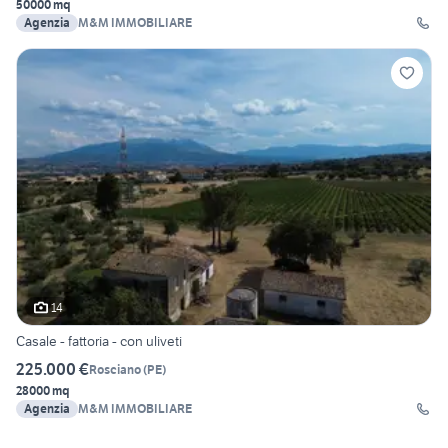
50000 mq
Agenzia
M&M IMMOBILIARE
14
Casale - fattoria - con uliveti
225.000 €
Rosciano
(
PE
)
28000 mq
Agenzia
M&M IMMOBILIARE