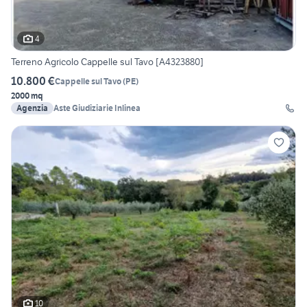
4
Terreno Agricolo Cappelle sul Tavo [A4323880]
10.800 €
Cappelle sul Tavo
(
PE
)
2000 mq
Agenzia
Aste Giudiziarie Inlinea
10