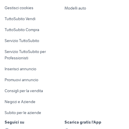
Veicoli commerciali
altro
Gestisci cookies
Modelli auto
Case vacanza
TuttoSubito Vendi
Uffici e Locali
TuttoSubito Compra
commerciali
Servizio TuttoSubito
elettronica
per la casa e la
sports e hobby
Servizio TuttoSubito per
persona
Informatica
Animali
Professionisti
Arredamento e
Console e
Accessori per
Casalinghi
Inserisci annuncio
Videogiochi
animali
Elettrodomestici
Promuovi annuncio
Audio/Video
Musica e Film
Giardino e Fai da te
Consigli per la vendita
Fotografia
Libri e Riviste
Abbigliamento e
Negozi e Aziende
Telefonia
Strumenti Musicali
Accessori
Subito per le aziende
Sports
Tutto per i bambini
Seguici su
Scarica gratis l'App
Biciclette