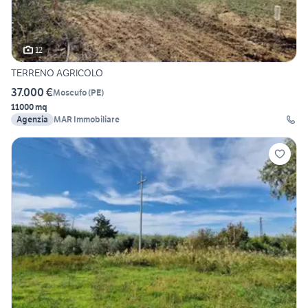
12
TERRENO AGRICOLO
37.000 €
Moscufo
(
PE
)
11000 mq
Agenzia
MAR Immobiliare