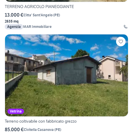
TERRENO AGRICOLO PIANEGGIANTE
13.000 €
Citta' Sant'Angelo
(
PE
)
2635 mq
Agenzia
MAR Immobiliare
Vetrina
Terreno coltivabile con fabbricato grezzo
85.000 €
Civitella Casanova
(
PE
)