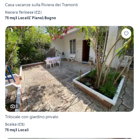
Casa vacanze sulla Riviera dei Tramonti
Nocera Terinese
(
CZ
)
75 mq
3 Locali
1° Piano
1 Bagno
6
Trilocale con giardino privato
Scalea
(
CS
)
75 mq
3 Locali