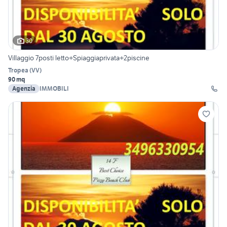
30
Villaggio 7posti letto+Spiaggiaprivata+2piscine
Tropea
(
VV
)
90 mq
Agenzia
IMMOBILI