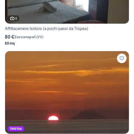
6
Affittacamere Isidoro (a pochi passi da Tropea)
80 €
Zaccanopoli
(
VV
)
80 mq
Vetrina