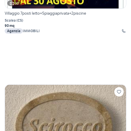
30
Villaggio 7posti letto+Spiaggiaprivata+2piscine
Scalea
(
CS
)
90 mq
Agenzia
IMMOBILI