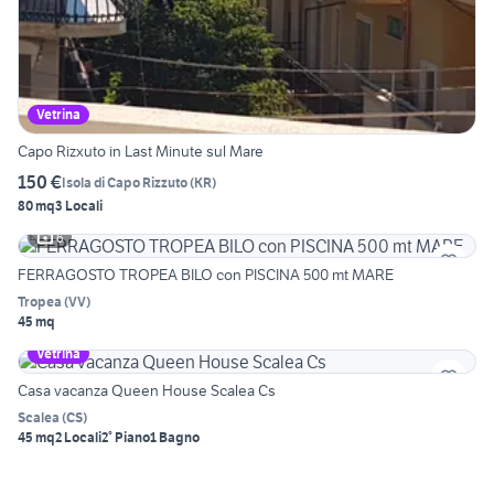
Vetrina
Capo Rizxuto in Last Minute sul Mare
150 €
Isola di Capo Rizzuto
(
KR
)
80 mq
3 Locali
6
FERRAGOSTO TROPEA BILO con PISCINA 500 mt MARE
Tropea
(
VV
)
45 mq
Vetrina
Casa vacanza Queen House Scalea Cs
Scalea
(
CS
)
45 mq
2 Locali
2° Piano
1 Bagno