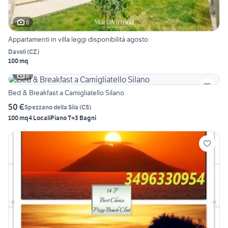
6
Appartamenti in villa leggi disponibilità agosto
Davoli
(
CZ
)
100 mq
6
Bed & Breakfast a Camigliatello Silano
50 €
Spezzano della Sila
(
CS
)
100 mq
4 Locali
Piano T
+3 Bagni