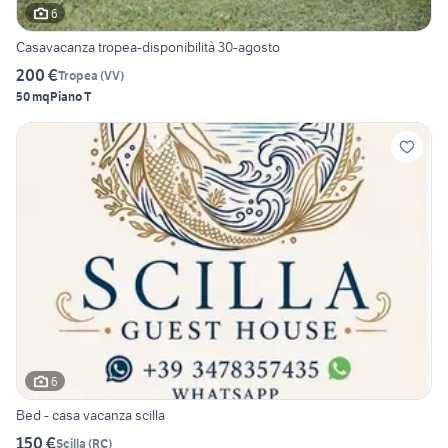
6
Casavacanza tropea-disponibilità 30-agosto
200 €
Tropea
(
VV
)
50 mq
Piano T
6
Bed - casa vacanza scilla
150 €
Scilla
(
RC
)