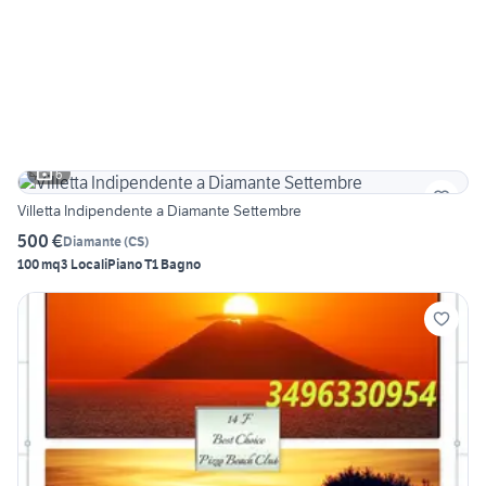
6
Villetta Indipendente a Diamante Settembre
500 €
Diamante
(
CS
)
100 mq
3 Locali
Piano T
1 Bagno