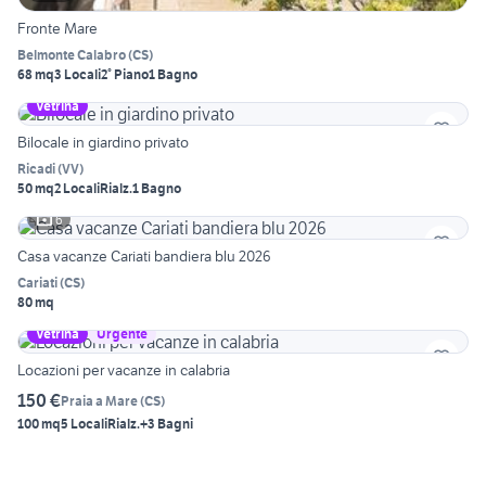
Fronte Mare
Belmonte Calabro
(
CS
)
68 mq
3 Locali
2° Piano
1 Bagno
Vetrina
Bilocale in giardino privato
Ricadi
(
VV
)
50 mq
2 Locali
Rialz.
1 Bagno
6
Casa vacanze Cariati bandiera blu 2026
Cariati
(
CS
)
80 mq
Vetrina
Urgente
Locazioni per vacanze in calabria
150 €
Praia a Mare
(
CS
)
100 mq
5 Locali
Rialz.
+3 Bagni