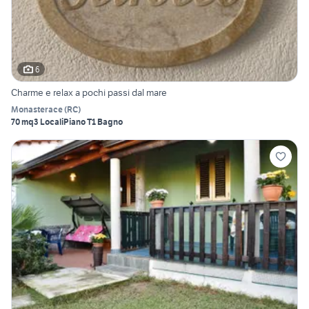
6
Charme e relax a pochi passi dal mare
Monasterace
(
RC
)
70 mq
3 Locali
Piano T
1 Bagno