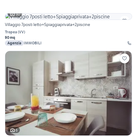
30
Villaggio 7posti letto+Spiaggiaprivata+2piscine
Tropea
(
VV
)
90 mq
Agenzia
IMMOBILI
6