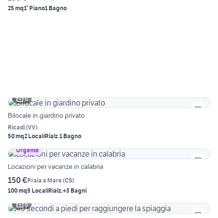
25 mq
1° Piano
1 Bagno
6
Bilocale in giardino privato
Ricadi
(
VV
)
50 mq
2 Locali
Rialz.
1 Bagno
Urgente
Locazioni per vacanze in calabria
150 €
Praia a Mare
(
CS
)
100 mq
5 Locali
Rialz.
+3 Bagni
6