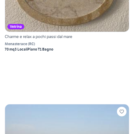
Vetrina
Charme e relax a pochi passi dal mare
Monasterace
(
RC
)
70 mq
3 Locali
Piano T
1 Bagno