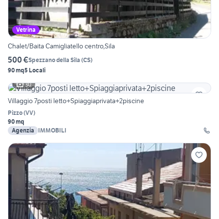
Vetrina
Chalet/Baita Camigliatello centro,Sila
500 €
Spezzano della Sila
(
CS
)
90 mq
5 Locali
30
Villaggio 7posti letto+Spiaggiaprivata+2piscine
Pizzo
(
VV
)
90 mq
Agenzia
IMMOBILI