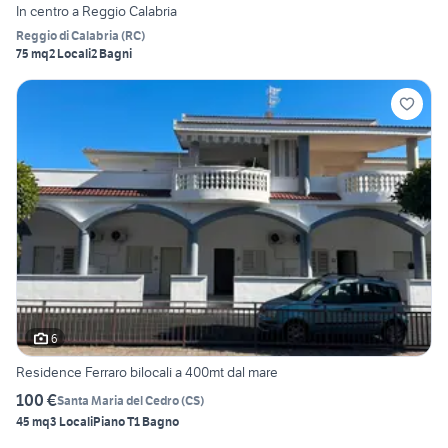
In centro a Reggio Calabria
Reggio di Calabria
(
RC
)
75 mq
2 Locali
2 Bagni
6
Residence Ferraro bilocali a 400mt dal mare
100 €
Santa Maria del Cedro
(
CS
)
45 mq
3 Locali
Piano T
1 Bagno