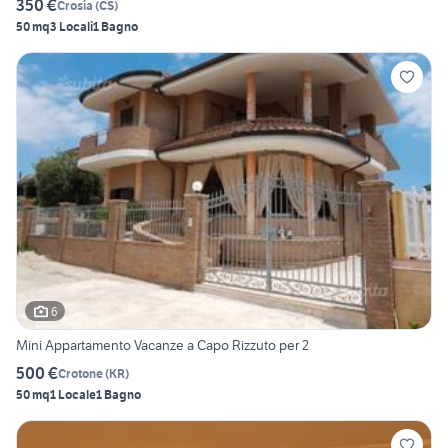
350 €
Crosia
(
CS
)
50 mq
3 Locali
1 Bagno
6
Mini Appartamento Vacanze a Capo Rizzuto per 2
500 €
Crotone
(
KR
)
50 mq
1 Locale
1 Bagno