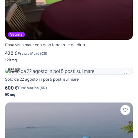
Vetrina
Casa vista mare con gran terrazzo e gardino
420 €
Praia a Mare
(
CS
)
120 mq
6
Solo da 22 agosto in poi 5 posti sul mare
600 €
Ciro' Marina
(
KR
)
60 mq