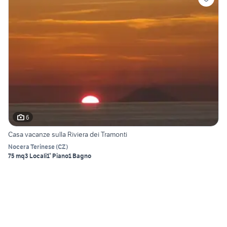
6
Casa vacanze sulla Riviera dei Tramonti
Nocera Terinese
(
CZ
)
75 mq
3 Locali
1° Piano
1 Bagno