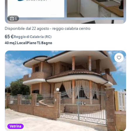
6
Disponibile dal 22 agosto - reggio calabria centro
65 €
Reggio di Calabria
(
RC
)
40 mq
2 Locali
Piano T
1 Bagno
Vetrina