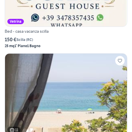
Vetrina
Bed - casa vacanza scilla
150 €
Scilla
(
RC
)
25 mq
1° Piano
1 Bagno
11