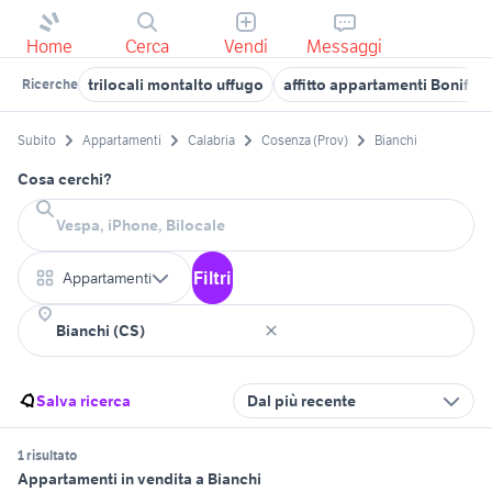
Home
Cerca
Vendi
Messaggi
trilocali montalto uffugo
affitto appartamenti Bonifati
Ricerche
Subito
Appartamenti
Calabria
Cosenza (Prov)
Bianchi
Cosa cerchi?
Filtri
Appartamenti
Salva ricerca
Dal più recente
1 risultato
Appartamenti in vendita a Bianchi