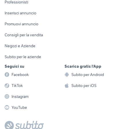
Informatica
Animali
Professionisti
Arredamento e
Console e
Accessori per
Casalinghi
Inserisci annuncio
Videogiochi
animali
Elettrodomestici
Promuovi annuncio
Audio/Video
Musica e Film
Giardino e Fai da te
Consigli per la vendita
Fotografia
Libri e Riviste
Abbigliamento e
Negozi e Aziende
Telefonia
Strumenti Musicali
Accessori
Subito per le aziende
Sports
Tutto per i bambini
Seguici su
Scarica gratis l'App
Biciclette
Facebook
Subito per Android
Collezionismo
TikTok
Subito per iOS
Instagram
YouTube