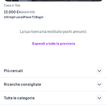
Casa in Sila
15.000 €
Bianchi
(
CS
)
130 mq
5 Locali
Piano T
2 Bagni
La tua ricerca ha restituito pochi annunci.
Espandi a tutta la provincia
Più cercati
Correlati
Richerche simili
Suggerimenti
Ricerche consigliate
appartamenti
appartamenti
vendita
roggiano gravina
taverna
appartamenti
case in affitto santa maria capua
case in affitto pompei
Tutte le categorie
vetere
cosenza Calabria
case in vendita
affitto appartamenti
belvedere marittimo
da privati con
case in affitto da
case in vendita corsico
case in affitto mottola