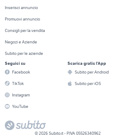
Arredamento e
Console e
Accessori per
Casalinghi
Inserisci annuncio
Videogiochi
animali
Elettrodomestici
Promuovi annuncio
Audio/Video
Musica e Film
Giardino e Fai da te
Consigli per la vendita
Fotografia
Libri e Riviste
Abbigliamento e
Negozi e Aziende
Telefonia
Strumenti Musicali
Accessori
Subito per le aziende
Sports
Tutto per i bambini
Seguici su
Scarica gratis l'App
Biciclette
Facebook
Subito per Android
Collezionismo
TikTok
Subito per iOS
Instagram
YouTube
©
2026
Subito.it - P.IVA 05526340962