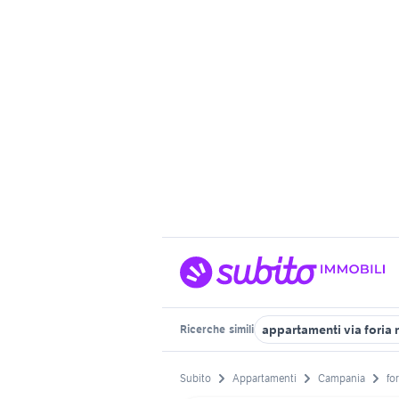
appartamenti via foria 
Ricerche
simili
Subito
Appartamenti
Campania
for