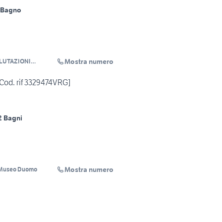
 Bagno
Mostra numero
ALUTAZIONI
RL
Cod. rif 3329474VRG]
2 Bagni
Mostra numero
- Museo Duomo