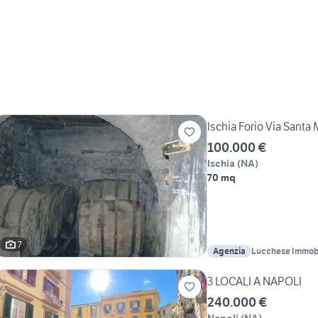
Ischia Forio Via Santa 
100.000 €
Ischia
(
NA
)
70 mq
7
Agenzia
Lucchese Immobi
3 LOCALI A NAPOLI
240.000 €