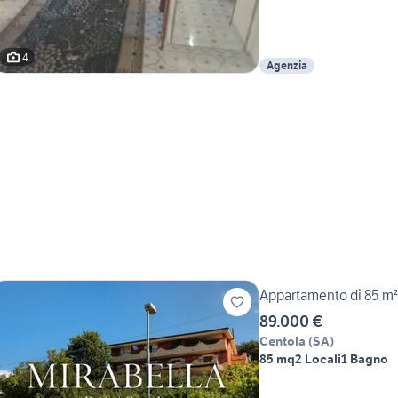
4
Agenzia
Appartamento di 85 m² 
89.000 €
Centola
(
SA
)
85 mq
2 Locali
1 Bagno