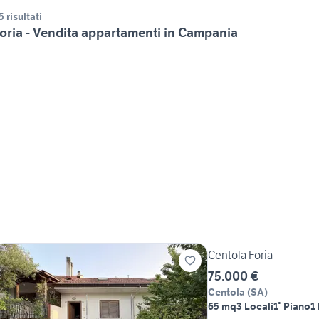
5 risultati
oria - Vendita appartamenti in Campania
Centola Foria
75.000 €
Centola
(
SA
)
65 mq
3 Locali
1° Piano
1