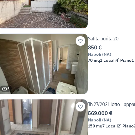
Salita purita 20
850 €
Napoli
(
NA
)
70 mq
2 Locali
4° Piano
1
6
Tn 27/2021 lotto 1 app
569.000 €
Napoli
(
NA
)
150 mq
7 Locali
2° Piano