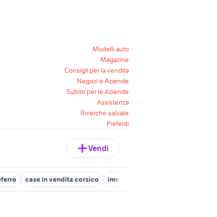
Modelli auto
Magazine
Consigli per la vendita
Negozi e Aziende
Subito per le Aziende
Assistenza
Ricerche salvate
Preferiti
Vendi
eferro
case in vendita corsico
immobili in vendita ascoli piceno