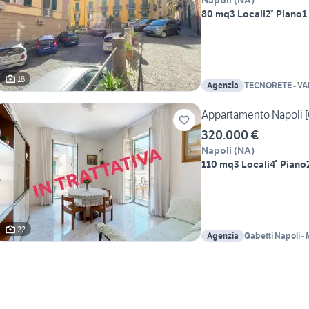
Napoli
(
NA
)
80 mq
3 Locali
2° Piano
1
18
Agenzia
TECNORETE - V
IMMOBILIARI S
Appartamento Napoli [
320.000 €
Napoli
(
NA
)
110 mq
3 Locali
4° Piano
22
Agenzia
Gabetti Napoli 