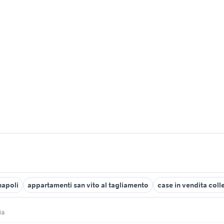
napoli
appartamenti san vito al tagliamento
case in vendita coll
ia