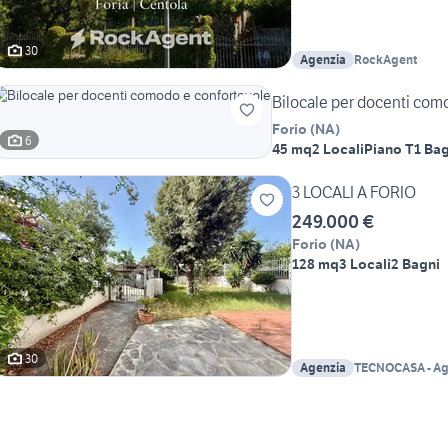
30
Agenzia
RockAgent
Bilocale per docenti com
Forio
(
NA
)
6
45 mq
2 Locali
Piano T
1 Ba
3 LOCALI A FORIO
249.000 €
Forio
(
NA
)
128 mq
3 Locali
2 Bagni
30
Agenzia
TECNOCASA - Ag
Ischia