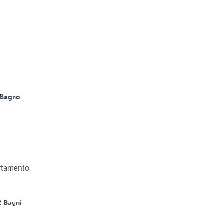
 Bagno
artamento
2 Bagni