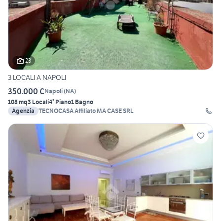
23
3 LOCALI A NAPOLI
350.000 €
Napoli
(
NA
)
108 mq
3 Locali
4° Piano
1 Bagno
Agenzia
TECNOCASA Affiliato MA CASE SRL