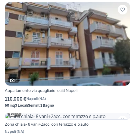
6
Appartamento via quagliariello 33 Napoli
110.000 €
Napoli
(
NA
)
60 mq
3 Locali
Semint.
1 Bagno
22
Zona chiaia- 8 vani+2acc. con terrazzo e p.auto
Napoli
(
NA
)