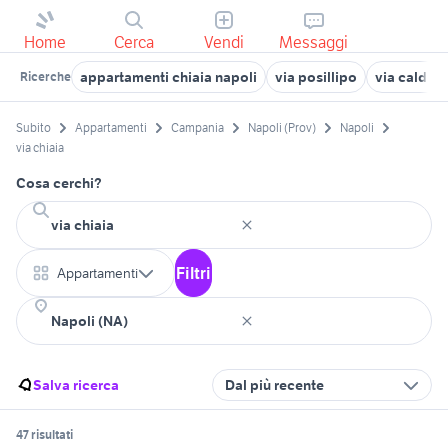
Home
Cerca
Vendi
Messaggi
appartamenti chiaia napoli
via posillipo
via caldieri
Ricerche
Subito
Appartamenti
Campania
Napoli (Prov)
Napoli
via chiaia
Cosa cerchi?
Filtri
Appartamenti
Salva ricerca
Dal più recente
47 risultati