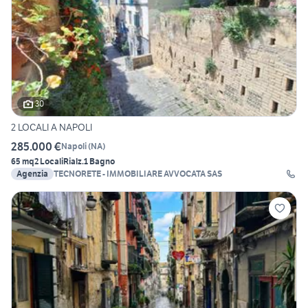
30
2 LOCALI A NAPOLI
285.000 €
Napoli
(
NA
)
65 mq
2 Locali
Rialz.
1 Bagno
Agenzia
TECNORETE - IMMOBILIARE AVVOCATA SAS