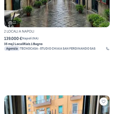
22
2 LOCALI A NAPOLI
139.000 €
Napoli
(
NA
)
35 mq
2 Locali
Rialz.
1 Bagno
Agenzia
TECNOCASA - STUDIO CHIAIA SAN FERDINANDO SAS