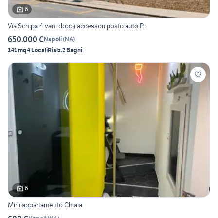
6
Via Schipa 4 vani doppi accessori posto auto P.r
650.000 €
Napoli
(
NA
)
141 mq
4 Locali
Rialz.
2 Bagni
6
Mini appartamento Chiaia