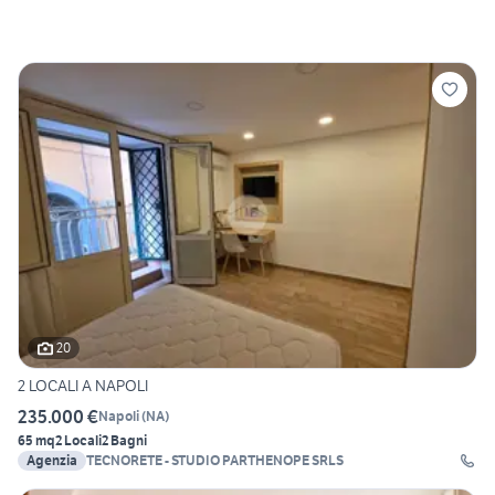
20
2 LOCALI A NAPOLI
235.000 €
Napoli
(
NA
)
65 mq
2 Locali
2 Bagni
Agenzia
TECNORETE - STUDIO PARTHENOPE SRLS