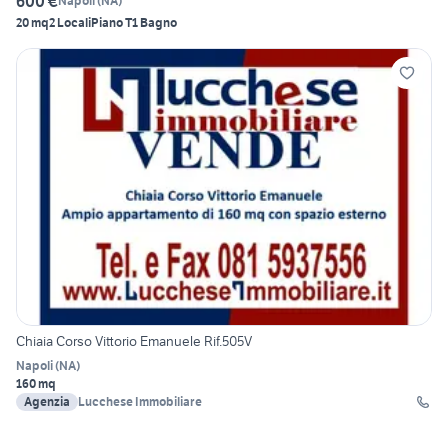
600 €
Napoli
(
NA
)
20 mq
2 Locali
Piano T
1 Bagno
Chiaia Corso Vittorio Emanuele Rif.505V
Napoli
(
NA
)
160 mq
Agenzia
Lucchese Immobiliare