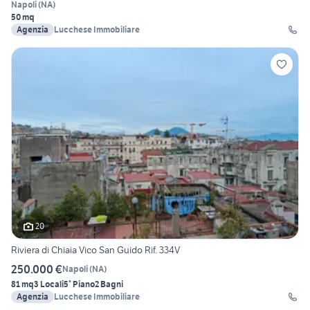
Napoli
(
NA
)
50 mq
Agenzia
Lucchese Immobiliare
20
Riviera di Chiaia Vico San Guido Rif. 334V
250.000 €
Napoli
(
NA
)
81 mq
3 Locali
5° Piano
2 Bagni
Agenzia
Lucchese Immobiliare