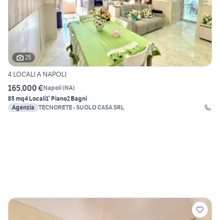
25
4 LOCALI A NAPOLI
165.000 €
Napoli
(
NA
)
85 mq
4 Locali
1° Piano
2 Bagni
Agenzia
TECNORETE - SUOLO CASA SRL