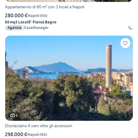
Appartamento di 80 m² con 3 locali a Napoli
280.000 €
Napoli
(
NA
)
80 mq
3 Locali
5° Piano
1 Bagno
Agenzia
CasaManager
6
Diocleziano 4 vani oltre gli accessori
298.000 €
Napoli
(
NA
)