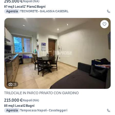
295.000 €
Napoli
(
NA
)
97 mq
3 Locali
2° Piano
2 Bagni
Agenzia
TECNORETE - GALASSIA CASESRL
23
TRILOCALE IN PARCO PRIVATO CON GIARDINO
215.000 €
Napoli
(
NA
)
85 mq
3 Locali
2 Bagni
Agenzia
Tempocasa Napoli - Cavalleggeri