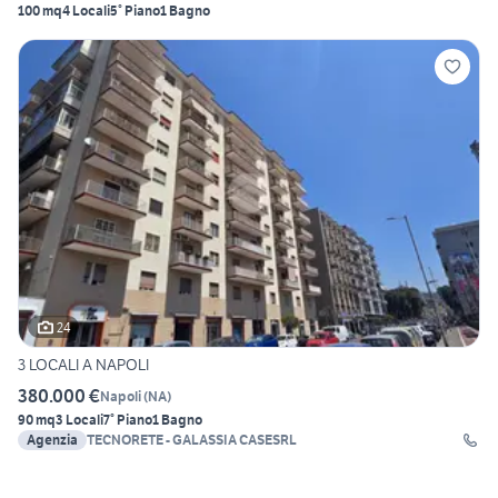
100 mq
4 Locali
5° Piano
1 Bagno
24
3 LOCALI A NAPOLI
380.000 €
Napoli
(
NA
)
90 mq
3 Locali
7° Piano
1 Bagno
Agenzia
TECNORETE - GALASSIA CASESRL