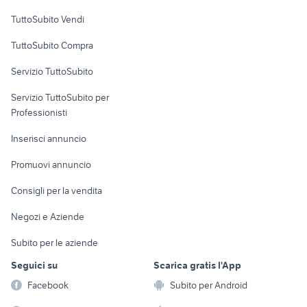
via caldieri
Case vacanza
via scarlatti
TuttoSubito Vendi
Uffici e Locali
TuttoSubito Compra
commerciali
Servizio TuttoSubito
elettronica
per la casa e la
sports e hobby
Servizio TuttoSubito per
persona
Informatica
Animali
Professionisti
Arredamento e
Console e
Accessori per
Casalinghi
Inserisci annuncio
Videogiochi
animali
Elettrodomestici
Promuovi annuncio
Audio/Video
Musica e Film
Giardino e Fai da te
Consigli per la vendita
Fotografia
Libri e Riviste
Abbigliamento e
Negozi e Aziende
Telefonia
Strumenti Musicali
Accessori
Subito per le aziende
Sports
Tutto per i bambini
Seguici su
Scarica gratis l'App
Biciclette
Facebook
Subito per Android
Collezionismo