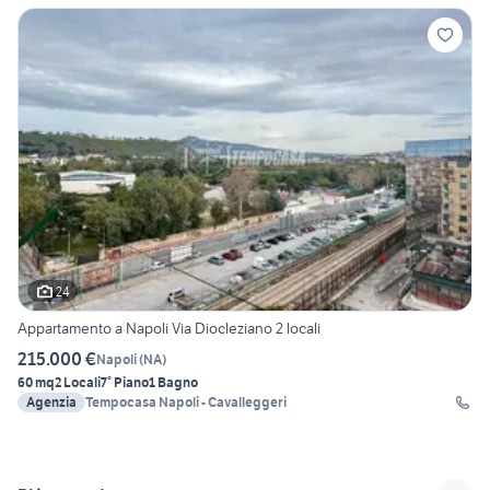
24
Appartamento a Napoli Via Diocleziano 2 locali
215.000 €
Napoli
(
NA
)
60 mq
2 Locali
7° Piano
1 Bagno
Agenzia
Tempocasa Napoli - Cavalleggeri