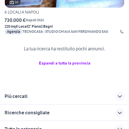
30
6 LOCALI A NAPOLI
730.000 €
Napoli
(
NA
)
220 mq
6 Locali
2° Piano
2 Bagni
Agenzia
TECNOCASA - STUDIO CHIAIA SAN FERDINANDO SAS
La tua ricerca ha restituito pochi annunci.
Espandi a tutta la provincia
Più cercati
Correlati
Richerche simili
Suggerimenti
Ricerche consigliate
vendita
vendita
via cappuccini
appartamenti via
appartamenti
appartamento via plebiscito
via sardegna
via croce rossa
Tutte le categorie