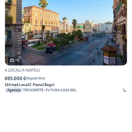
30
4 LOCALI A NAPOLI
695.000 €
Napoli
(
NA
)
150 mq
6 Locali
2° Piano
2 Bagni
Agenzia
TECNORETE - FUTURA CASA SRL