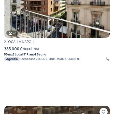
28
2 LOCALI A NAPOLI
385.000 €
Napoli
(
NA
)
50 mq
2 Locali
3° Piano
1 Bagno
Agenzia
Tecnocasa - SOLUZIONE IMMOBILIARE srl