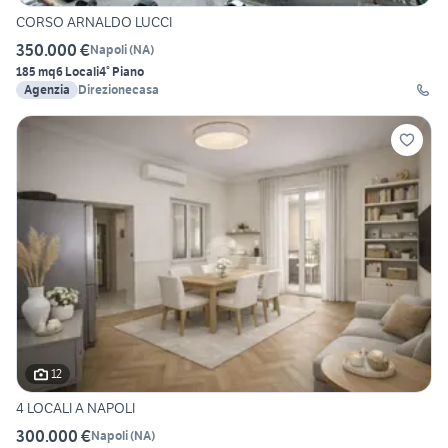
CORSO ARNALDO LUCCI
350.000 €
Napoli
(
NA
)
185 mq
6 Locali
4° Piano
Agenzia
Direzionecasa
12
4 LOCALI A NAPOLI
300.000 €
Napoli
(
NA
)