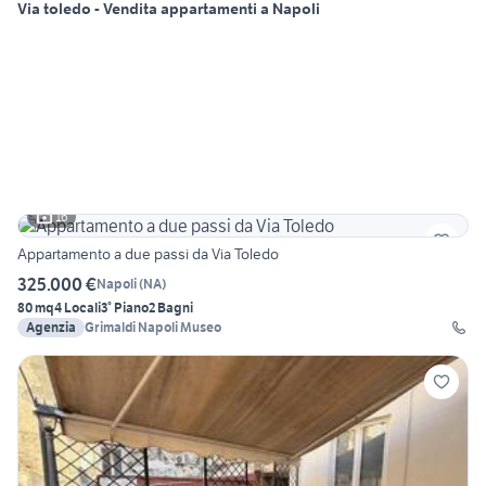
Via toledo - Vendita appartamenti a Napoli
16
Appartamento a due passi da Via Toledo
325.000 €
Napoli
(
NA
)
80 mq
4 Locali
3° Piano
2 Bagni
Agenzia
Grimaldi Napoli Museo