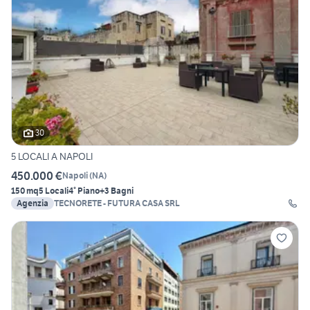
30
5 LOCALI A NAPOLI
450.000 €
Napoli
(
NA
)
150 mq
5 Locali
4° Piano
+3 Bagni
Agenzia
TECNORETE - FUTURA CASA SRL