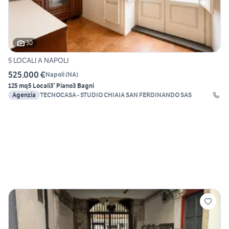
30
5 LOCALI A NAPOLI
525.000 €
Napoli
(
NA
)
125 mq
5 Locali
3° Piano
3 Bagni
Agenzia
TECNOCASA - STUDIO CHIAIA SAN FERDINANDO SAS