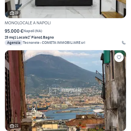
19
MONOLOCALE A NAPOLI
95.000 €
Napoli
(
NA
)
25 mq
1 Locale
2° Piano
1 Bagno
Agenzia
Tecnorete - COMETA IMMOBILIARE srl
21