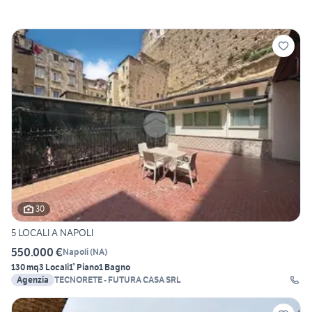
30
5 LOCALI A NAPOLI
550.000 €
Napoli
(
NA
)
130 mq
3 Locali
1° Piano
1 Bagno
Agenzia
TECNORETE - FUTURA CASA SRL