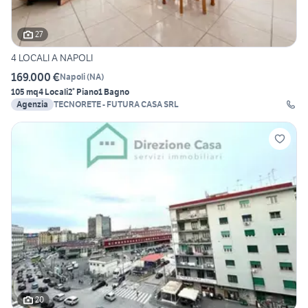
27
4 LOCALI A NAPOLI
169.000 €
Napoli
(
NA
)
105 mq
4 Locali
2° Piano
1 Bagno
Agenzia
TECNORETE - FUTURA CASA SRL
20