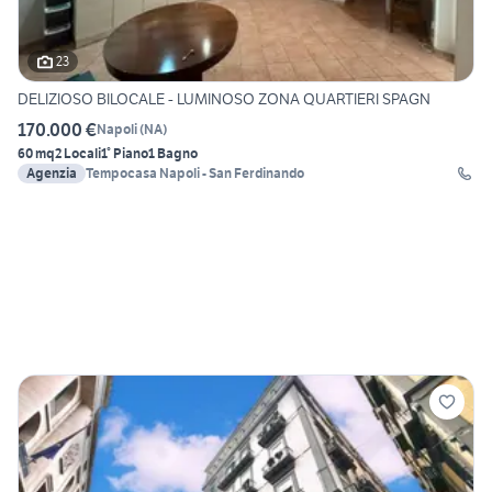
23
DELIZIOSO BILOCALE - LUMINOSO ZONA QUARTIERI SPAGN
170.000 €
Napoli
(
NA
)
60 mq
2 Locali
1° Piano
1 Bagno
Agenzia
Tempocasa Napoli - San Ferdinando