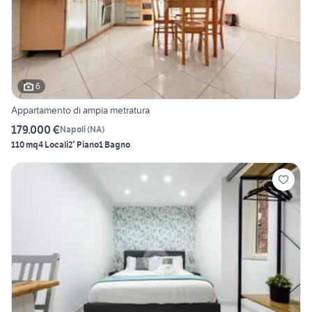
6
Appartamento di ampia metratura
179.000 €
Napoli
(
NA
)
110 mq
4 Locali
2° Piano
1 Bagno