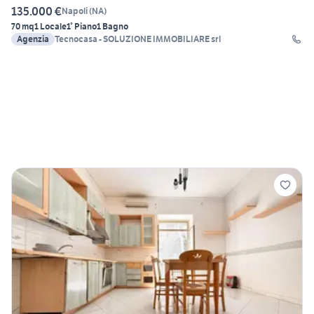
135.000 €
Napoli
(
NA
)
70 mq
1 Locale
1° Piano
1 Bagno
Agenzia
Tecnocasa - SOLUZIONE IMMOBILIARE srl