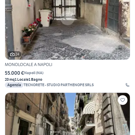
24
MONOLOCALE A NAPOLI
55.000 €
Napoli
(
NA
)
20 mq
1 Locale
1 Bagno
Agenzia
TECNORETE - STUDIO PARTHENOPE SRLS