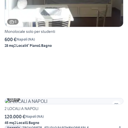
6
Monolocale solo per studenti
600 €
Napoli
(
NA
)
28 mq
2 Locali
4° Piano
1 Bagno
16
2 LOCALI A NAPOLI
120.000 €
Napoli
(
NA
)
45 mq
2 Locali
1 Bagno
Agenzia
TECNORETE - STUDIO PARTHENOPE SRLS