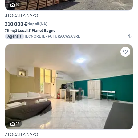
19
3 LOCALI A NAPOLI
210.000 €
Napoli
(
NA
)
75 mq
3 Locali
1° Piano
1 Bagno
Agenzia
TECNORETE - FUTURA CASA SRL
23
2 LOCALI A NAPOLI