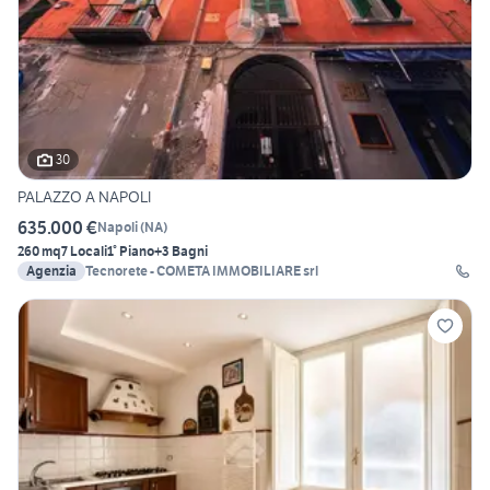
30
PALAZZO A NAPOLI
635.000 €
Napoli
(
NA
)
260 mq
7 Locali
1° Piano
+3 Bagni
Agenzia
Tecnorete - COMETA IMMOBILIARE srl