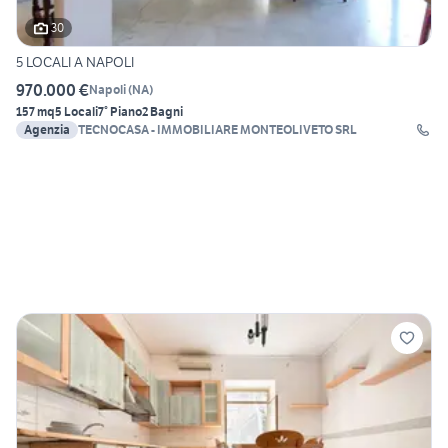
30
5 LOCALI A NAPOLI
970.000 €
Napoli
(
NA
)
157 mq
5 Locali
7° Piano
2 Bagni
Agenzia
TECNOCASA - IMMOBILIARE MONTEOLIVETO SRL