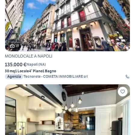
19
MONOLOCALE A NAPOLI
135.000 €
Napoli
(
NA
)
30 mq
1 Locale
4° Piano
1 Bagno
Agenzia
Tecnorete - COMETA IMMOBILIARE srl