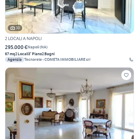
30
2 LOCALI A NAPOLI
295.000 €
Napoli
(
NA
)
67 mq
2 Locali
3° Piano
2 Bagni
Agenzia
Tecnorete - COMETA IMMOBILIARE srl