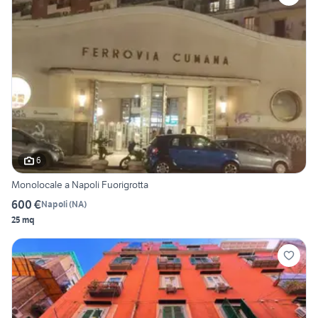
6
Monolocale a Napoli Fuorigrotta
600 €
Napoli
(
NA
)
25 mq