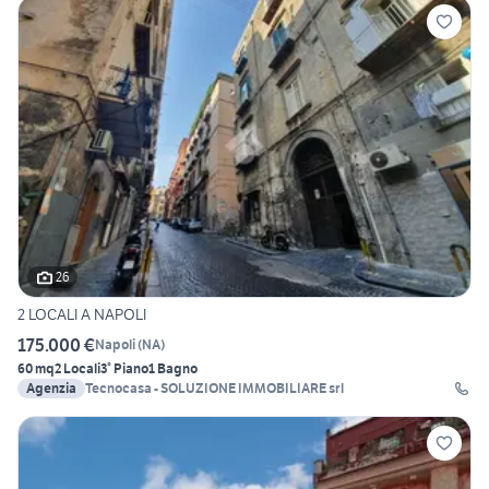
26
2 LOCALI A NAPOLI
175.000 €
Napoli
(
NA
)
60 mq
2 Locali
3° Piano
1 Bagno
Agenzia
Tecnocasa - SOLUZIONE IMMOBILIARE srl