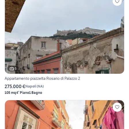
6
Appartamento piazzetta Rosario di Palazzo 2
275.000 €
Napoli
(
NA
)
105 mq
4° Piano
1 Bagno