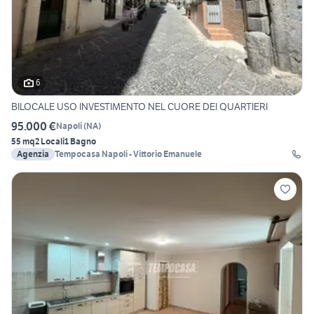
6
BILOCALE USO INVESTIMENTO NEL CUORE DEI QUARTIERI
95.000 €
Napoli
(
NA
)
55 mq
2 Locali
1 Bagno
Agenzia
Tempocasa Napoli - Vittorio Emanuele