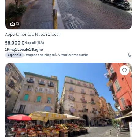
13
Appartamento a Napoli 1 locali
58.000 €
Napoli
(
NA
)
15 mq
1 Locale
1 Bagno
Agenzia
Tempocasa Napoli - Vittorio Emanuele