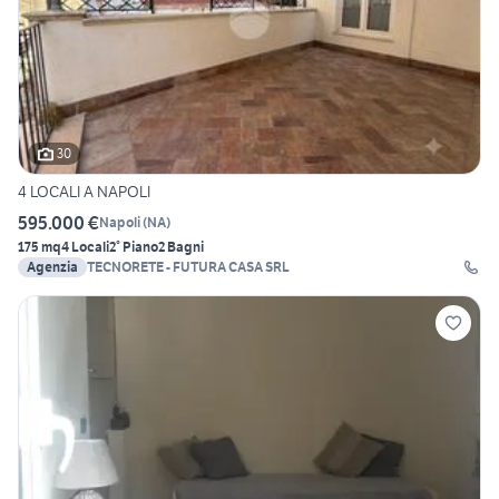
30
4 LOCALI A NAPOLI
595.000 €
Napoli
(
NA
)
175 mq
4 Locali
2° Piano
2 Bagni
Agenzia
TECNORETE - FUTURA CASA SRL