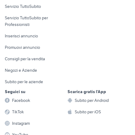
Servizio TuttoSubito
elettronica
per la casa e la
sports e hobby
Servizio TuttoSubito per
persona
Informatica
Animali
Professionisti
Arredamento e
Console e
Accessori per
Casalinghi
Inserisci annuncio
Videogiochi
animali
Elettrodomestici
Promuovi annuncio
Audio/Video
Musica e Film
Giardino e Fai da te
Consigli per la vendita
Fotografia
Libri e Riviste
Abbigliamento e
Negozi e Aziende
Telefonia
Strumenti Musicali
Accessori
Subito per le aziende
Sports
Tutto per i bambini
Seguici su
Scarica gratis l'App
Biciclette
Facebook
Subito per Android
Collezionismo
TikTok
Subito per iOS
Instagram
YouTube