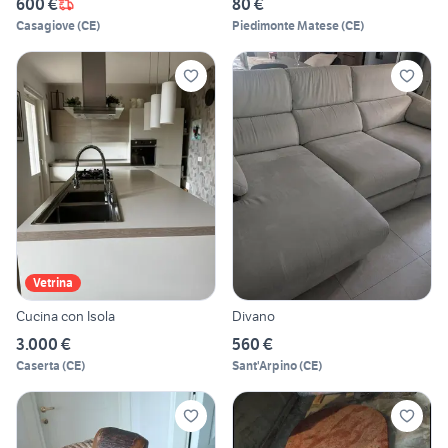
600 €
80 €
Casagiove
(
CE
)
Piedimonte Matese
(
CE
)
Vetrina
Cucina con Isola
Divano
3.000 €
560 €
Caserta
(
CE
)
Sant'Arpino
(
CE
)