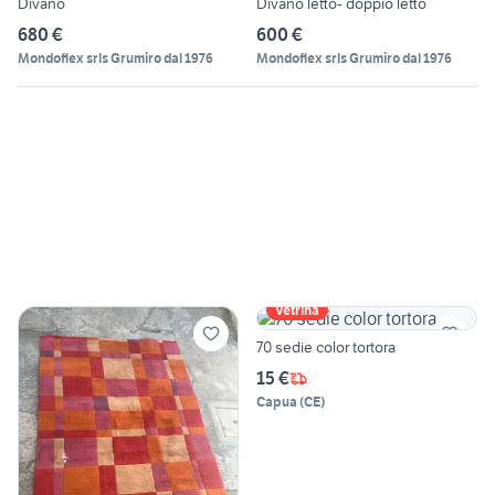
Divano
Divano letto- doppio letto
680 €
600 €
Mondoflex srls Grumiro dal 1976
Mondoflex srls Grumiro dal 1976
Vetrina
70 sedie color tortora
15 €
Capua
(
CE
)