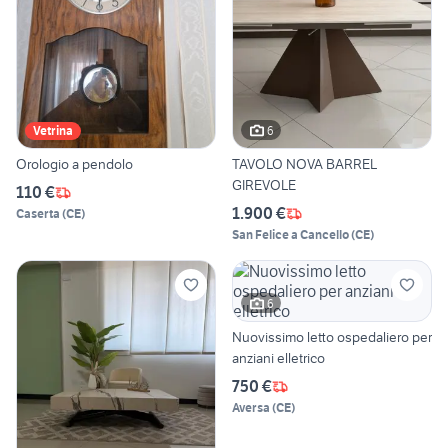
6
Vetrina
Orologio a pendolo
TAVOLO NOVA BARREL
GIREVOLE
110 €
1.900 €
Caserta
(
CE
)
San Felice a Cancello
(
CE
)
6
Nuovissimo letto ospedaliero per
anziani elletrico
750 €
Aversa
(
CE
)