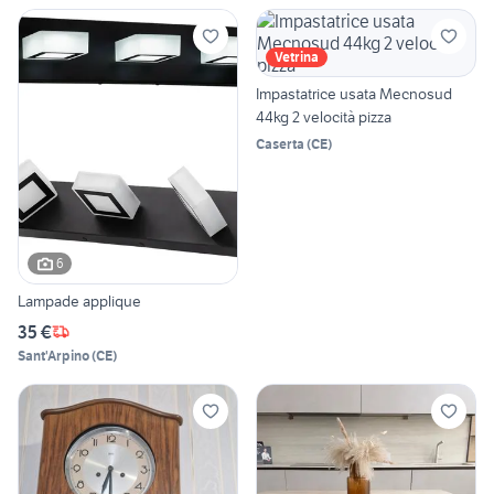
Vetrina
Impastatrice usata Mecnosud
44kg 2 velocità pizza
Caserta
(
CE
)
6
Lampade applique
35 €
Sant'Arpino
(
CE
)