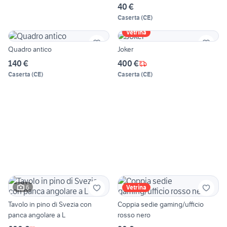
40 €
Caserta
(
CE
)
Vetrina
Quadro antico
Joker
140 €
400 €
Caserta
(
CE
)
Caserta
(
CE
)
6
Vetrina
Tavolo in pino di Svezia con
Coppia sedie gaming/ufficio
panca angolare a L
rosso nero