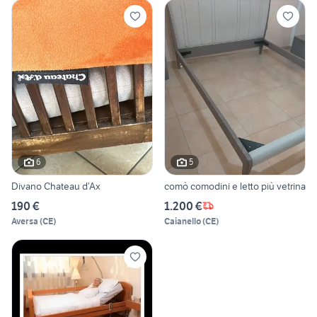
6
5
Divano Chateau d’Ax
comò comodini e letto più vetrina
190 €
1.200 €
Aversa
(
CE
)
Caianello
(
CE
)