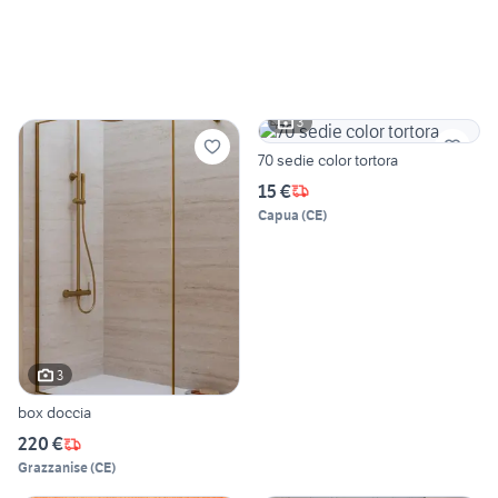
3
70 sedie color tortora
15 €
Capua
(
CE
)
3
box doccia
220 €
Grazzanise
(
CE
)