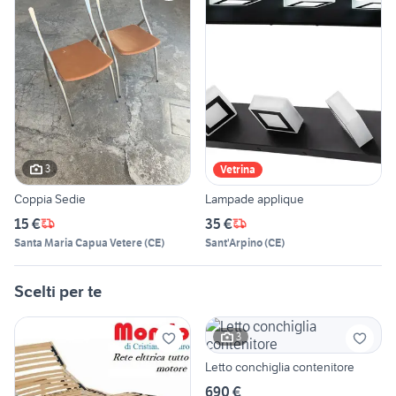
3
Vetrina
Coppia Sedie
Lampade applique
15 €
35 €
Santa Maria Capua Vetere
(
CE
)
Sant'Arpino
(
CE
)
Scelti per te
3
Letto conchiglia contenitore
690 €