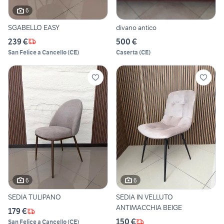
6
SGABELLO EASY
divano antico
239 €
500 €
San Felice a Cancello
(
CE
)
Caserta
(
CE
)
6
6
SEDIA TULIPANO
SEDIA IN VELLUTO
ANTIMACCHIA BEIGE
179 €
150 €
San Felice a Cancello
(
CE
)