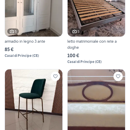
5
5
armadio in legno 3 ante
letto matrimoniale con rete a
doghe
85 €
100 €
Casal di Principe
(
CE
)
Casal di Principe
(
CE
)