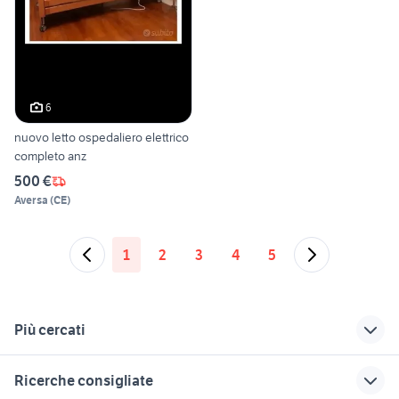
6
nuovo letto ospedaliero elettrico
completo anz
500 €
Aversa
(
CE
)
1
2
3
4
5
Più cercati
Correlati
Richerche simili
Suggerimenti
Ricerche consigliate
exotic shorthair
affitti carmagnola
tartarughe d acqua