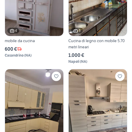
4
5
mobile da cucina
Cucina di legno con mobile 5.70
metri lineari
600 €
1.000 €
Casandrino
(
NA
)
Napoli
(
NA
)