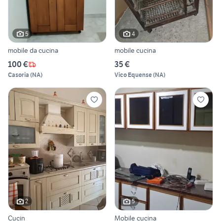
5
4
mobile da cucina
mobile cucina
100 €
35 €
Casoria
(
NA
)
Vico Equense
(
NA
)
2
5
Cucin
Mobile cucina