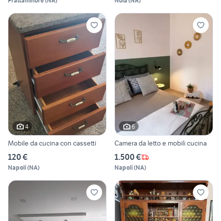
Frattaminore
(
NA
)
Nola
(
NA
)
4
6
Mobile da cucina con cassetti
Camera da letto e mobili cucina
120 €
1.500 €
Napoli
(
NA
)
Napoli
(
NA
)