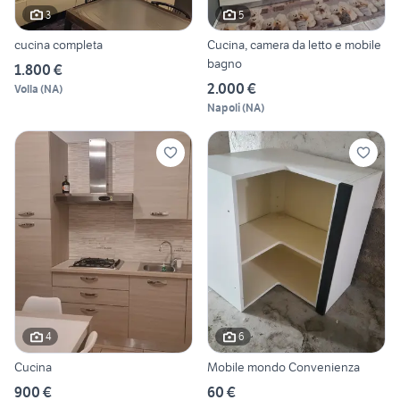
3
5
cucina completa
Cucina, camera da letto e mobile
bagno
1.800 €
2.000 €
Volla
(
NA
)
Napoli
(
NA
)
4
6
Cucina
Mobile mondo Convenienza
900 €
60 €