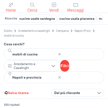
Home
Cerca
Vendi
Messaggi
cucine usate sardegna
cucina usata piacenza
mobil
Ricerche
Subito
Arredamento e casalinghi
Campania
Napoli (Prov)
mobili di cucina
Cosa cerchi?
Arredamento e
Filtri
Casalinghi
Salva ricerca
Dal più rilevante
355 risultati