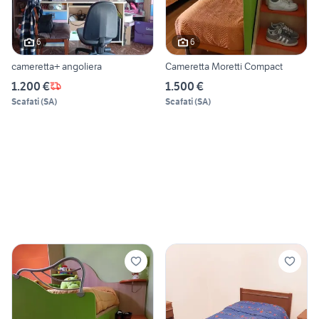
6
6
cameretta+ angoliera
Cameretta Moretti Compact
1.200 €
1.500 €
Scafati
(
SA
)
Scafati
(
SA
)