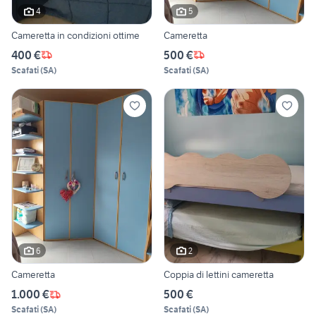
4
5
Cameretta in condizioni ottime
Cameretta
400 €
500 €
Scafati
(
SA
)
Scafati
(
SA
)
6
2
Cameretta
Coppia di lettini cameretta
1.000 €
500 €
Scafati
(
SA
)
Scafati
(
SA
)