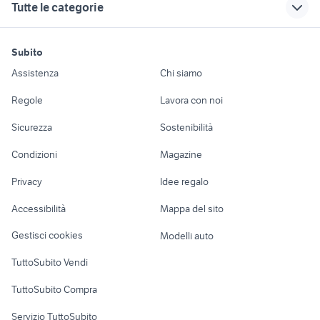
Tutte le categorie
cucine usate
tavolo con panca
camerette san
armadietti arredamento Palermo
forno a gas arredamento Veneto
sardegna
provincia
casciano in val di
sedia a rotelle
motori
immobili
lavoro e servizi
pesa
cucina usata
elettrica usata
antichi rari
base per sedia girevole
Subito
piacenza
Auto
Appartamenti
Offerte di lavoro
camerette san
regalo mobili
pirofile rosenthal
materassi arredamento Trieste
Assistenza
Chi siamo
giorgio di piano
armadio usato
arredamento Roma
Accessori Auto
Camere/Posti letto
Servizi
mobili usati sannazzaro de'
padova
provincia
letto cameretta
mobili usati bojano
Regole
Lavora con noi
burgondi
set da giardino
regalo mobili usati
Moto e Scooter
Ville singole e a
Candidati in cerca di
divani usati
troncatrice legno
Sicurezza
Sostenibilità
lavastoviglie
usato
pordenone
schiera
lavoro
letti a scomparsa
Accessori Moto
giardino Belluno provincia
mattoni vecchi di recupero
sedia tirolese
cucine usate in
ikea
Condizioni
Magazine
Terreni e rustici
Attrezzature di
regalo torino
cucina arredamento
mobili arredamento Roma
Nautica
lavoro
snapper tagliaerba
Privacy
Idee regalo
Frosinone provincia
provincia
Garage e box
Caravan e Camper
tavolo toelettatura
cucina completa in piemonte
Accessibilità
Mappa del sito
Loft, mansarde e
Veicoli commerciali
tavolo esterno ikea
ikea rome
altro
Gestisci cookies
Modelli auto
Case vacanza
TuttoSubito Vendi
Uffici e Locali
TuttoSubito Compra
commerciali
Servizio TuttoSubito