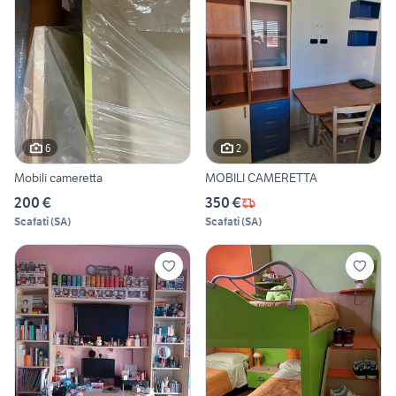
6
2
Mobili cameretta
MOBILI CAMERETTA
200 €
350 €
Scafati
(
SA
)
Scafati
(
SA
)